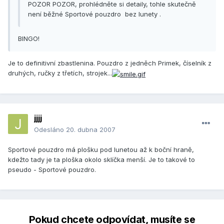
POZOR POZOR, prohlédněte si detaily, tohle skutečně
není běžné Sportové pouzdro bez lunety .
BINGO!
Je to definitivní zbastlenina. Pouzdro z jedněch Primek, číselník z
druhých, ručky z třetích, strojek...
jjjj
Odesláno
20. dubna 2007
Sportové pouzdro má plošku pod lunetou až k boční hraně,
kdežto tady je ta ploška okolo sklíčka menší. Je to takové to
pseudo - Sportové pouzdro.
Pokud chcete odpovídat, musíte se