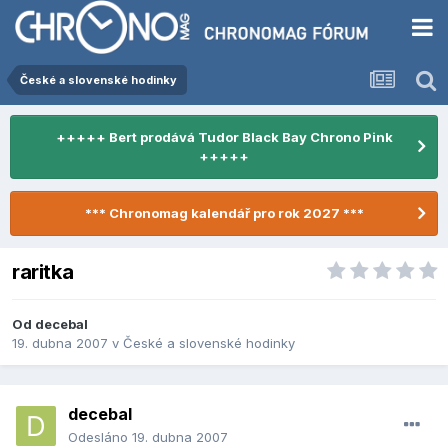
České a slovenské hodinky
+++++ Bert prodává Tudor Black Bay Chrono Pink
+++++
*** Chronomag kalendář pro rok 2027 ***
raritka
Od
decebal
19. dubna 2007
v
České a slovenské hodinky
decebal
Odesláno
19. dubna 2007