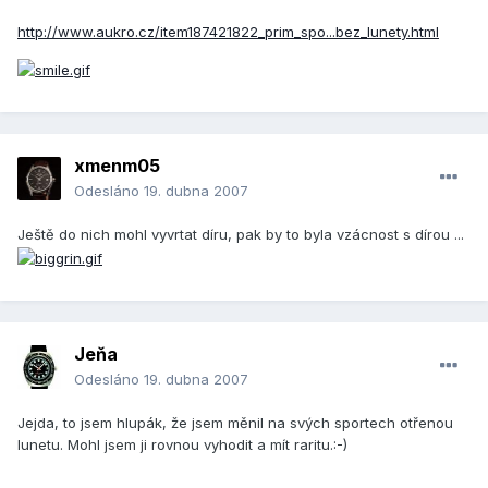
http://www.aukro.cz/item187421822_prim_spo...bez_lunety.html
xmenm05
Odesláno
19. dubna 2007
Ještě do nich mohl vyvrtat díru, pak by to byla vzácnost s dírou ...
Jeňa
Odesláno
19. dubna 2007
Jejda, to jsem hlupák, že jsem měnil na svých sportech otřenou
lunetu. Mohl jsem ji rovnou vyhodit a mít raritu.:-)