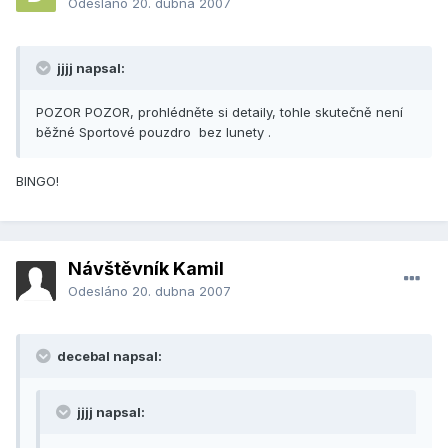
Odesláno
20. dubna 2007
jjjj napsal:
POZOR POZOR, prohlédněte si detaily, tohle skutečně není
běžné Sportové pouzdro bez lunety .
BINGO!
Návštěvník Kamil
Odesláno
20. dubna 2007
decebal napsal:
jjjj napsal: