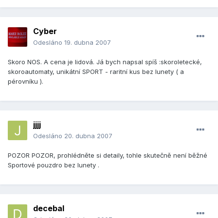
Cyber
Odesláno
19. dubna 2007
Skoro NOS. A cena je lidová. Já bych napsal spíš :skoroletecké,
skoroautomaty, unikátní SPORT - raritní kus bez lunety ( a
pérovníku ).
jjjj
Odesláno
20. dubna 2007
POZOR POZOR, prohlédněte si detaily, tohle skutečně není běžné
Sportové pouzdro bez lunety .
decebal