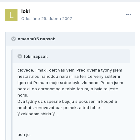
loki
Odesláno
25. dubna 2007
xmenm05 napsal:
loki napsal:
clovece, limaxi, cert vas vem. Pred dvema tydny jsem
nestastnou nahodou narazil na ten cerveny soliterni
Igen od Primu a moje srdce bylo zlomene. Potom jsem
narazil na chronomag a tohle forum, a bylo to jeste
horsi.
Dva tydny uz uspesne bojuju s pokusenim koupit a
nechat zrenovovat par primek, a ted tohle -
\"zakladam sbirku\" ....
ach jo.