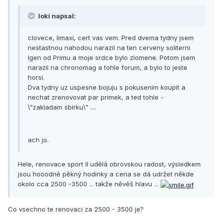
loki napsal:
clovece, limaxi, cert vas vem. Pred dvema tydny jsem
nestastnou nahodou narazil na ten cerveny soliterni
Igen od Primu a moje srdce bylo zlomene. Potom jsem
narazil na chronomag a tohle forum, a bylo to jeste
horsi.
Dva tydny uz uspesne bojuju s pokusenim koupit a
nechat zrenovovat par primek, a ted tohle -
\"zakladam sbirku\" ....
ach jo.
Hele, renovace sport II udělá obrovskou radost, výsledkem
jsou hooodně pěkný hodinky a cena se dá udržet někde
okolo cca 2500 -3500 ... takže něvěš hlavu ...
Co vsechno te renovaci za 2500 - 3500 je?