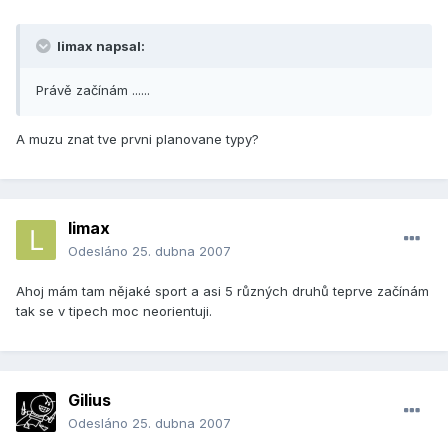
limax napsal:
Právě začínám ......
A muzu znat tve prvni planovane typy?
limax
Odesláno
25. dubna 2007
Ahoj mám tam nějaké sport a asi 5 různých druhů teprve začínám
tak se v tipech moc neorientuji.
Gilius
Odesláno
25. dubna 2007