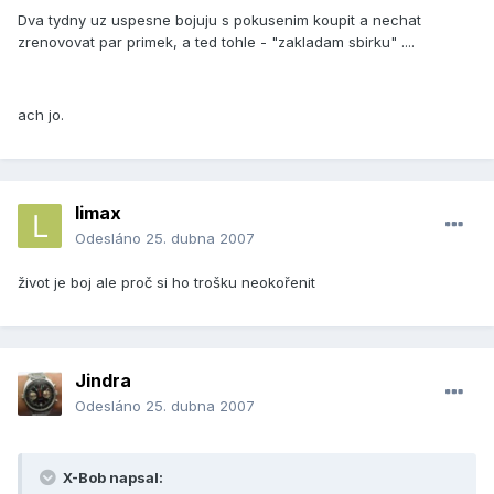
Dva tydny uz uspesne bojuju s pokusenim koupit a nechat
zrenovovat par primek, a ted tohle - "zakladam sbirku" ....
ach jo.
limax
Odesláno
25. dubna 2007
život je boj ale proč si ho trošku neokořenit
Jindra
Odesláno
25. dubna 2007
X-Bob napsal: