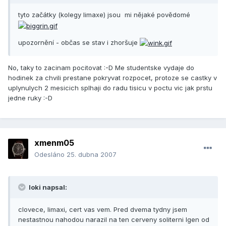
tyto začátky (kolegy limaxe) jsou mi nějaké povědomé
upozornění - občas se stav i zhoršuje
No, taky to zacinam pocitovat :-D Me studentske vydaje do
hodinek za chvili prestane pokryvat rozpocet, protoze se castky v
uplynulych 2 mesicich splhaji do radu tisicu v poctu vic jak prstu
jedne ruky :-D
xmenm05
Odesláno
25. dubna 2007
loki napsal:
clovece, limaxi, cert vas vem. Pred dvema tydny jsem
nestastnou nahodou narazil na ten cerveny soliterni Igen od