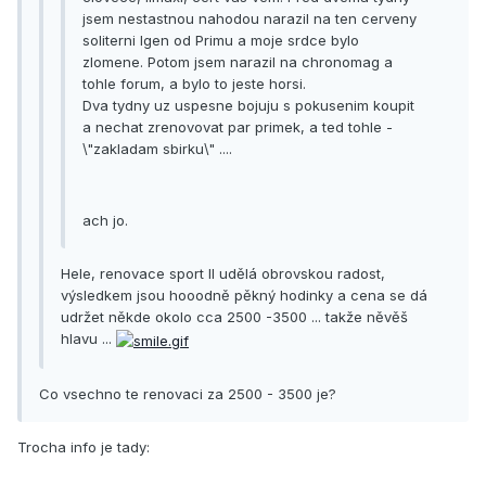
jsem nestastnou nahodou narazil na ten cerveny
soliterni Igen od Primu a moje srdce bylo
zlomene. Potom jsem narazil na chronomag a
tohle forum, a bylo to jeste horsi.
Dva tydny uz uspesne bojuju s pokusenim koupit
a nechat zrenovovat par primek, a ted tohle -
\"zakladam sbirku\" ....
ach jo.
Hele, renovace sport II udělá obrovskou radost,
výsledkem jsou hooodně pěkný hodinky a cena se dá
udržet někde okolo cca 2500 -3500 ... takže něvěš
hlavu ...
Co vsechno te renovaci za 2500 - 3500 je?
Trocha info je tady: