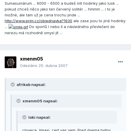
Sumasumárum ... 6000 - 6500 a budeš mít hodinky jako lusk ...
pokud chceš něco jako ten červený solitér ... hmmm ... i to je
možné, ale tam už je cena trochu jinde ...
http://www.prim.cz/objednavka?1930
ale zase jsou to jiné hodinky
...
Do sportů I nebo II a následného převlečení do
nerezu má rozhodně smysl jít ...
xmenm05
Odesláno
25. dubna 2007
afrikab napsal:
xmenm05 napsal:
loki napsal:
clovece, limaxi, cert vas vem. Pred dvema tydny