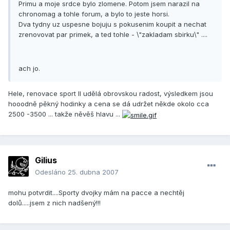
Primu a moje srdce bylo zlomene. Potom jsem narazil na
chronomag a tohle forum, a bylo to jeste horsi.
Dva tydny uz uspesne bojuju s pokusenim koupit a nechat
zrenovovat par primek, a ted tohle - \"zakladam sbirku\" ....
ach jo.
Hele, renovace sport II udělá obrovskou radost, výsledkem jsou
hooodně pěkný hodinky a cena se dá udržet někde okolo cca
2500 -3500 ... takže něvěš hlavu ...
Gilius
Odesláno
25. dubna 2007
mohu potvrdit....Sporty dvojky mám na pacce a nechtěj
dolů.....jsem z nich nadšený!!!