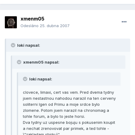
xmenm05
Odesláno
25. dubna 2007
loki napsal:
xmenm05 napsal:
loki napsal:
clovece, limaxi, cert vas vem. Pred dvema tydny
jsem nestastnou nahodou narazil na ten cerveny
soliterni Igen od Primu a moje srdce bylo
zlomene. Potom jsem narazil na chronomag a
tohle forum, a bylo to jeste horsi.
Dva tydny uz uspesne bojuju s pokusenim koupit
a nechat zrenovovat par primek, a ted tohle -
\"zakladam sbirku\" ....