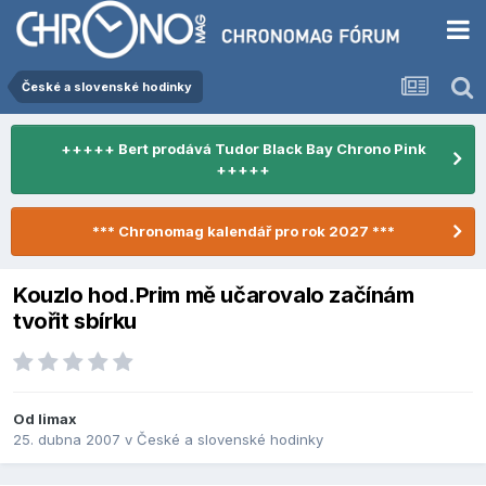
České a slovenské hodinky
+++++ Bert prodává Tudor Black Bay Chrono Pink
+++++
*** Chronomag kalendář pro rok 2027 ***
Kouzlo hod.Prim mě učarovalo začínám
tvořit sbírku
Od
limax
25. dubna 2007
v
České a slovenské hodinky