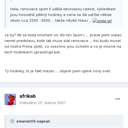
Hele, renovace sport II udělá obrovskou radost, výsledkem
jsou hooodně pěkný hodinky a cena se dá udržet někde
okolo cca 2500 -3500 ... takže něvěš hlavu ...
ze by? Mi se teda mnohem vic libi ten Sport I. ... prave jsem vubec
nemel predstavu, kolik tak muze stat renovace ... Asi budu muset
od mistra Prima zjistit, co vsechno jsou ochotni a co je mozne na
tech hodinkach opravit/upravit.
Ty hodinky, to je fakt mazec ... objevil jsem uplne novy svet.
afrikab
Odesláno
25. dubna 2007
xmenm05 napsal: