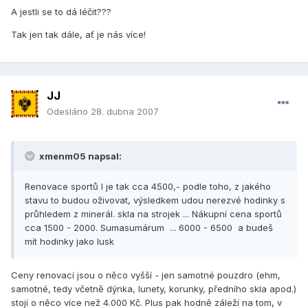
A jestli se to dá léčit???
Tak jen tak dále, ať je nás více!
JJ
Odesláno
28. dubna 2007
xmenm05 napsal:
Renovace sportů I je tak cca 4500,- podle toho, z jakého
stavu to budou oživovat, výsledkem udou nerezvé hodinky s
průhledem z minerál. skla na strojek ... Nákupní cena sportů
cca 1500 - 2000. Sumasumárum ... 6000 - 6500 a budeš
mít hodinky jako lusk
Ceny renovací jsou o něco vyšší - jen samotné pouzdro (ehm,
samotné, tedy včetně dýnka, lunety, korunky, předního skla apod.)
stojí o něco více než 4.000 Kč. Plus pak hodně záleží na tom, v