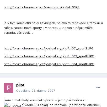
http://forum.chronomag.cz/viewtopic.php?id=6398
je v tom kompletní nový zevnějšek, nějaká ta renovace ciferníku a
ruček. Neboli nové sporty II v nerezu ... A takhle nějak může
vypadat výsledek ...
http://forum.chronomag.cz/postgallery.php?...001_sportII.JPG
http://forum.chronomag.cz/postgallery.php?...002_sportII.JPG
http://forum.chronomag.cz/postgallery.php?...004_sportII.JPG
pilot
Odesláno
25. dubna 2007
jsem o malinkatý kousíček vpředu = jen o pár hodinek...
ůvodní PSII čekaj´ na renovaci (se změnou ciferníku,