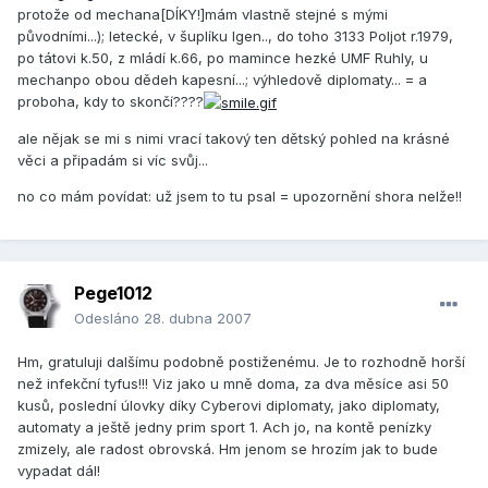
protože od mechana[DÍKY!]mám vlastně stejné s mými
původními...); letecké, v šuplíku Igen.., do toho 3133 Poljot r.1979,
po tátovi k.50, z mládí k.66, po mamince hezké UMF Ruhly, u
mechanpo obou dědeh kapesní...; výhledově diplomaty... = a
proboha, kdy to skončí????
ale nějak se mi s nimi vrací takový ten dětský pohled na krásné
věci a připadám si víc svůj...
no co mám povídat: už jsem to tu psal = upozornění shora nelže!!
Pege1012
Odesláno
28. dubna 2007
Hm, gratuluji dalšímu podobně postiženému. Je to rozhodně horší
než infekční tyfus!!! Viz jako u mně doma, za dva měsíce asi 50
kusů, poslední úlovky díky Cyberovi diplomaty, jako diplomaty,
automaty a ještě jedny prim sport 1. Ach jo, na kontě penízky
zmizely, ale radost obrovská. Hm jenom se hrozím jak to bude
vypadat dál!