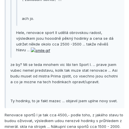
ach jo.
Hele, renovace sport II udělá obrovskou radost,
výsledkem jsou hooodně pěkný hodinky a cena se dá
udržet někde okolo cca 2500 -3500 ... takže něvěš
hlavu ...
ze by? Mi se teda mnohem vic libi ten Sport I. ... prave jsem
vubec nemel predstavu, kolik tak muze stat renovace ... Asi
budu muset od mistra Prima zjistit, co vsechno jsou ochotni
a co je mozne na tech hodinkach opravit/upravit.
Ty hodinky, to je fakt mazec ... objevil jsem uplne novy svet.
Renovace sportů I je tak cca 4500,- podle toho, z jakého stavu to
budou oživovat, výsledkem udou nerezvé hodinky s průhledem z
minerál. skla na strojek ... Nákupní cena sportů cca 1500 - 2000.