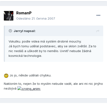
RomanP
Odesláno
21. června 2007
Jerryl napsal:
Vskutku. podle videa má systém drobné mouchy.
Já bych tomu udělal podstavec, aby se sklon zvětšil. Za to
nic nedáš a uškodit by to nemělo. Uvnitř nebude žádná
kosmická technologie.
Jo jo, někde udělali chybku.
Nakloním to, nejen že to myslím nebude vadit, ale ani mi nic jinýho
nezbývá