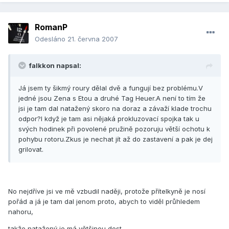
RomanP
Odesláno
21. června 2007
falkkon napsal:
Já jsem ty šikmý roury dělal dvě a fungují bez problému.V
jedné jsou Zena s Etou a druhé Tag Heuer.A není to tím že
jsi je tam dal natažený skoro na doraz a závaží klade trochu
odpor?I když je tam asi nějaká prokluzovací spojka tak u
svých hodinek při povolené pružině pozoruju větší ochotu k
pohybu rotoru.Zkus je nechat jít až do zastavení a pak je dej
grilovat.
No nejdříve jsi ve mě vzbudil naději, protože přítelkyně je nosí
pořád a já je tam dal jenom proto, abych to viděl průhledem
nahoru,
takže natažený je má většinou dost.