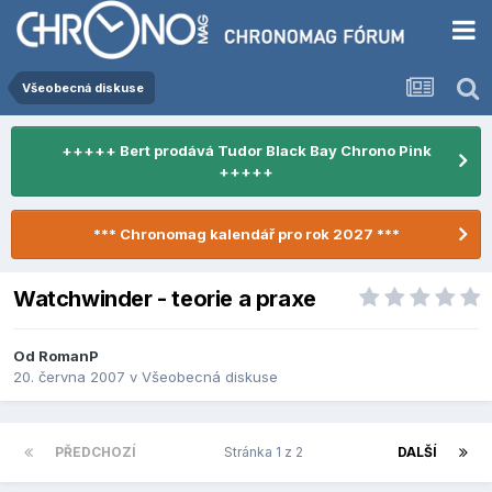
Všeobecná diskuse
+++++ Bert prodává Tudor Black Bay Chrono Pink
+++++
*** Chronomag kalendář pro rok 2027 ***
Watchwinder - teorie a praxe
Od
RomanP
20. června 2007
v
Všeobecná diskuse
PŘEDCHOZÍ
Stránka 1 z 2
DALŠÍ