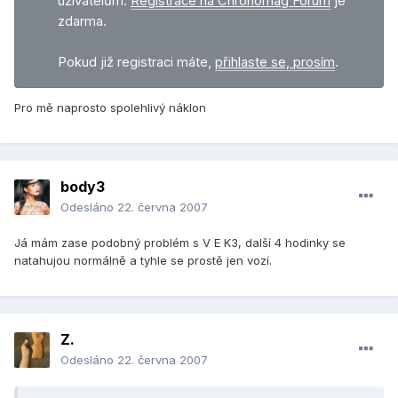
uživatelům.
Registrace na Chronomag Fórum
je
zdarma.
Pokud již registraci máte,
přihlaste se, prosím
.
Pro mě naprosto spolehlivý náklon
body3
Odesláno
22. června 2007
Já mám zase podobný problém s V E K3, další 4 hodinky se
natahujou normálně a tyhle se prostě jen vozí.
Z.
Odesláno
22. června 2007