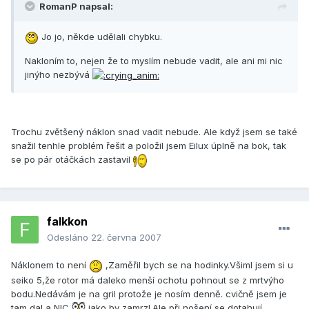
RomanP napsal:
Jo jo, někde udělali chybku.
Nakloním to, nejen že to myslím nebude vadit, ale ani mi nic
jinýho nezbývá
Trochu zvětšený náklon snad vadit nebude. Ale když jsem se také
snažil tenhle problém řešit a položil jsem Eilux úplně na bok, tak
se po pár otáčkách zastavil
falkkon
Odesláno
22. června 2007
Náklonem to není
,Zaměřil bych se na hodinky.Všiml jsem si u
seiko 5,že rotor má daleko menší ochotu pohnout se z mrtvýho
bodu.Nedávám je na gril protože je nosím denně. cvičně jsem je
tam dal a NIC
jako by zamrzl.Ale při nošení se dotahují