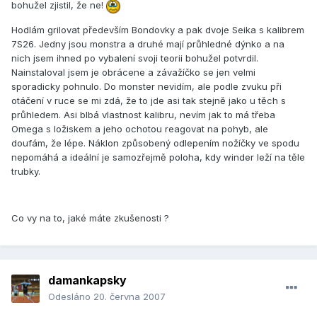
bohužel zjistil, že ne!
Hodlám grilovat především Bondovky a pak dvoje Seika s kalibrem
7S26. Jedny jsou monstra a druhé mají průhledné dýnko a na
nich jsem ihned po vybalení svoji teorii bohužel potvrdil.
Nainstaloval jsem je obrácene a závažíčko se jen velmi
sporadicky pohnulo. Do monster nevidím, ale podle zvuku při
otáčení v ruce se mi zdá, že to jde asi tak stejně jako u těch s
průhledem. Asi blbá vlastnost kalibru, nevím jak to má třeba
Omega s ložiskem a jeho ochotou reagovat na pohyb, ale
doufám, že lépe. Náklon způsobený odlepením nožíčky ve spodu
nepomáhá a ideální je samozřejmě poloha, kdy winder leží na těle
trubky.
Co vy na to, jaké máte zkušenosti ?
damankapsky
Odesláno
20. června 2007