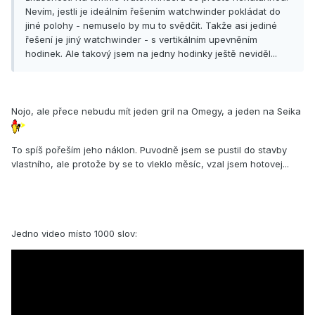
Nevím, jestli je ideálním řešením watchwinder pokládat do
jiné polohy - nemuselo by mu to svědčit. Takže asi jediné
řešení je jiný watchwinder - s vertikálním upevněním
hodinek. Ale takový jsem na jedny hodinky ještě neviděl...
Nojo, ale přece nebudu mít jeden gril na Omegy, a jeden na Seika
To spíš pořeším jeho náklon. Puvodně jsem se pustil do stavby
vlastního, ale protože by se to vleklo měsíc, vzal jsem hotovej...
Jedno video místo 1000 slov: