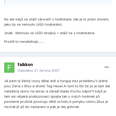
No ale když se otáčí zároveň s hodinkami, tak je to jiným slovem,
jako by se nehnulo (vůči hodinkám).
Jinak : Nehnulo se (vůči strojku) = otáčí se s hodinkama.
Prostě to nenatahuje........
falkkon
Odesláno
21. června 2007
Já jsem ty šikmý roury dělal dvě a fungují bez problému.V jedné
jsou Zena s Etou a druhé Tag Heuer.A není to tím že jsi je tam dal
natažený skoro na doraz a závaží klade trochu odpor?I když je
tam asi nějaká prokluzovací spojka tak u svých hodinek při
povolené pružině pozoruju větší ochotu k pohybu rotoru.Zkus je
nechat jít až do zastavení a pak je dej grilovat.