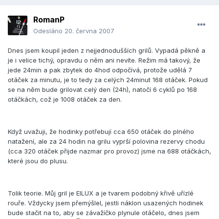
RomanP
Odesláno
20. června 2007
Dnes jsem koupil jeden z nejjednodušších grilů. Vypadá pěkně a
je i velice tichý, opravdu o něm ani nevíte. Režim má takový, že
jede 24min a pak zbytek do 4hod odpočívá, protože udělá 7
otáček za minutu, je to tedy za celých 24minut 168 otáček. Pokud
se na něm bude grilovat celý den (24h), natočí 6 cyklů po 168
otáčkách, což je 1008 otáček za den.
Když uvažuji, že hodinky potřebují cca 650 otáček do plného
natažení, ale za 24 hodin na grilu vyprší polovina rezervy chodu
(cca 320 otáček přijde nazmar pro provoz) jsme na 688 otáčkách,
které jsou do plusu.
Tolik teorie. Můj gril je EILUX a je tvarem podobný křivě uřízlé
rouře. Vždycky jsem přemýšlel, jestli náklon usazených hodinek
bude stačit na to, aby se závažíčko plynule otáčelo, dnes jsem