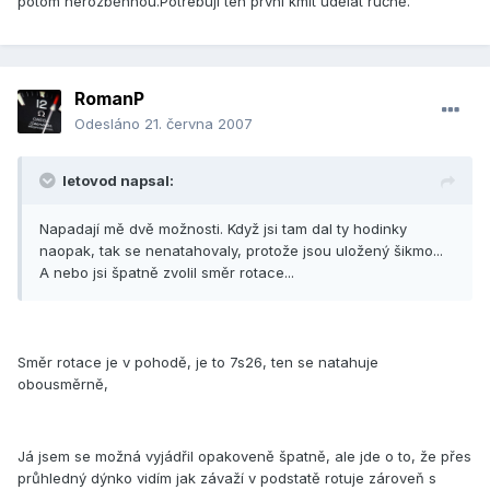
potom nerozběhnou.Potřebují ten první kmit udělat ručně.
RomanP
Odesláno
21. června 2007
letovod napsal:
Napadají mě dvě možnosti. Když jsi tam dal ty hodinky
naopak, tak se nenatahovaly, protože jsou uložený šikmo...
A nebo jsi špatně zvolil směr rotace...
Směr rotace je v pohodě, je to 7s26, ten se natahuje
obousměrně,
Já jsem se možná vyjádřil opakoveně špatně, ale jde o to, že přes
průhledný dýnko vidím jak závaží v podstatě rotuje zároveň s