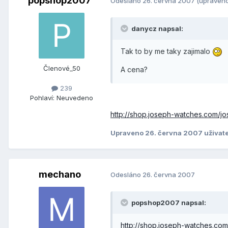
popshop2007
Odesláno
26. června 2007
(upraven
danycz napsal:
Tak to by me taky zajimalo
Členové_50
A cena?
239
Pohlaví:
Neuvedeno
http://shop.joseph-watches.com/jos
Upraveno
26. června 2007
uživat
mechano
Odesláno
26. června 2007
popshop2007 napsal:
http://shop.joseph-watches.com/