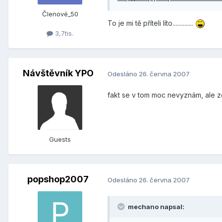
Členové_50
To je mi tě příteli líto..............
3,7tis.
Návštěvník YPO
Odesláno
26. června 2007
fakt se v tom moc nevyznám, ale z
Guests
popshop2007
Odesláno
26. června 2007
mechano napsal: