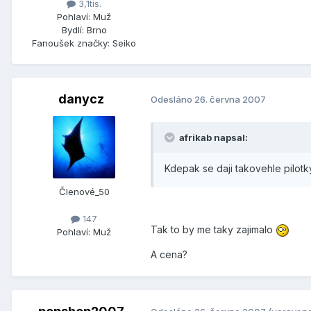
3,1tis.
Pohlaví:
Muž
Bydlí:
Brno
Fanoušek značky:
Seiko
danycz
Odesláno
26. června 2007
afrikab napsal:
Kdepak se daji takovehle pilotk
Členové_50
147
Tak to by me taky zajimalo
Pohlaví:
Muž
A cena?