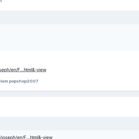
o)
eph/en/F....html&-view
elem popshop2007
joseph/en/F....html&-view