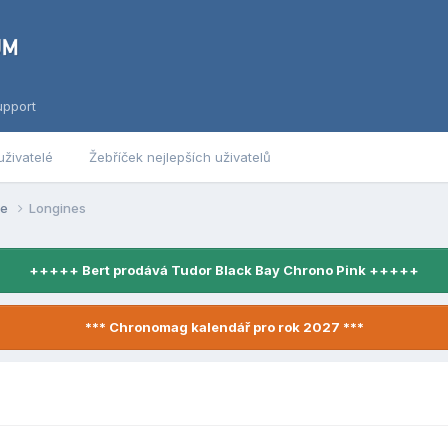
upport
uživatelé
Žebříček nejlepších uživatelů
se
Longines
+++++ Bert prodává Tudor Black Bay Chrono Pink +++++
*** Chronomag kalendář pro rok 2027 ***