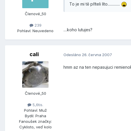
To je mi tě příteli líto..............
Členové_50
239
....koho lutujes?
Pohlaví:
Neuvedeno
cali
Odesláno
26. června 2007
hmm az na ten nepasujuci remieno
Členové_50
5,6tis.
Pohlaví:
Muž
Bydlí:
Praha
Fanoušek značky:
Cyklisto, veď kolo