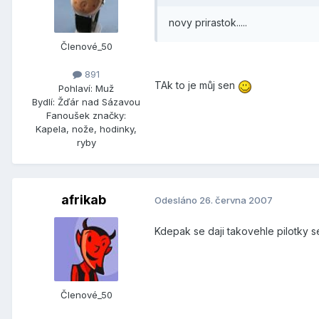
novy prirastok.....
Členové_50
891
TAk to je můj sen
Pohlaví:
Muž
Bydlí:
Žďár nad Sázavou
Fanoušek značky:
Kapela, nože, hodinky,
ryby
afrikab
Odesláno
26. června 2007
Kdepak se daji takovehle pilotky s
Členové_50