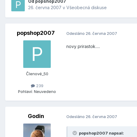
Od
popshop2007
26. června 2007
v
Všeobecná diskuse
popshop2007
Odesláno
26. června 2007
novy prirastok.....
Členové_50
239
Pohlaví:
Neuvedeno
Godin
Odesláno
26. června 2007
popshop2007 napsal: