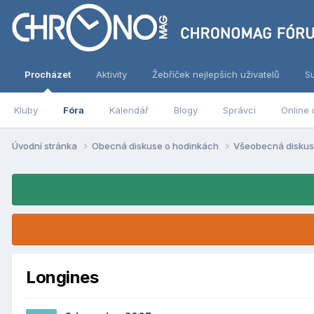
Procházet
Aktivity
Žebříček nejlepších uživatelů
S
Kluby
Fóra
Kalendář
Blogy
Správci
Online 
Úvodní stránka
Obecná diskuse o hodinkách
Všeobecná disku
Longines