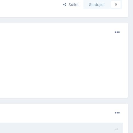
Sdílet
Sledující
0