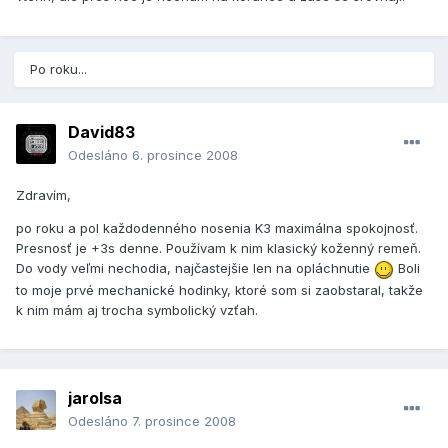
Po roku...
David83
Odesláno
6. prosince 2008
Zdravím,
po roku a pol každodenného nosenia K3 maximálna spokojnosť.
Presnosť je +3s denne. Používam k nim klasický koženný remeň.
Do vody veľmi nechodia, najčastejšie len na opláchnutie
Boli
to moje prvé mechanické hodinky, ktoré som si zaobstaral, takže
k nim mám aj trocha symbolický vzťah.
jarolsa
Odesláno
7. prosince 2008