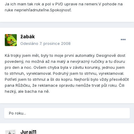
Ja ich mam tak rok a pol v PVD uprave na remeni.V pohode na
ruke nepriehľadnuteľne.Spokojnosť.
žabák
Odesláno
7. prosince 2008
Ká trojky jsem měl, byly to moje první automatky. Designově dost
povedený, no možná až na malý a nevýrazný ručičky a tu ďouru
pro den a noc. Ovšem chyba byla v závitu korunky, jednou jsem
to strhnuh, vyreklamoval. Podruhý jsem to strhnu, vyreklamoval.
Potřetí jsem to strhnul a šli do kopru. Nejhorší bylo vždy přesvědčit
pana Růžičku, že reklamace opravdu nemůže trvat půl roku. Čili
hezký, ale bacha na ně.
Po roku...
Juraj11