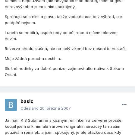
Řemínek nepoužívám (ale nevypadal moc dobře), mám originál
nerezový tah a jsem s ním spokojený.
Sprchuju se s nimi a plavu, takže vodotěsnost bez výhrad, ale
potápěč nejsem.
Luneta se neotírá, aspoň tedy po půl roce o ničem takovém
nevím.
Rezerva chodu slušná, ale na celý víkend bez nošení to nestačí.
Moje žádná porucha nestihla.
Slušné hodinky za dobré peníze, zajímavá alternativa k Seiko a
Orient.
basic
Odesláno
20. března 2007
Já mám K 3 Submarine s kožným řemínkem a cervene prosite.
koupil jsem si k nim ale zaroven originalni nerezový tah zatím
používám řemínek. a jsem spokojený, je ale otázkou casu kdy