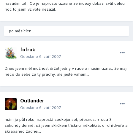
nasadim tah. Co je naprosto uzasne ze indexy dokazi svtit celou
noc to jsem vzivote nezazil.
po měsících...
fofrak
Odesláno
6. září 2007
Dnes jsem měl možnost držet jedny v ruce a musím uznat, že mají
něco do sebe za ty prachy, ale ještě váhám...
Outlander
Odesláno
6. září 2007
mám je půl roku, naprostá spokojensot, přesnost + cca 3
sekundy denně, už jsem sklíčkem třísknul několikrát o roh/dveře a
škrábanec žádnej...