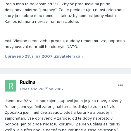
Podla mna to najlepsie od V-E. Zbytok produkcie mi prijde
designovo mierne "poutovy". Za tie peniaze ujdu nebyt priehladu
ktory ja osobne moc nemusim tak uz by som asi jedny vlastnil.
Kamos ich ma a nevravi na ne nic zleho.
edit: Vlastne nieco zleho predsa, dodany remen mu vraj naprosto
nevyhovoval nahradil ho ciernym NATO.
Upraveno
28. října 2007
uživatelem cali
Rudina
Odesláno
28. října 2007
Jsem rovněž velmi spokojen, kupoval jsem je jako nové, kožený
řemen jsem vyměnil za originál tah a hodinky to zcela oživilo.
Zpočátku jsem měl dvě závady, odešla korunka a později i
samonátah, vše opraveno v záruce, od té doby naprosto v
pohodě, jen to chce hlídat tu korunku. Za den udělají asi tak 15
vteřin, ale přes noc je nechám na korunce a zase se srovnají.