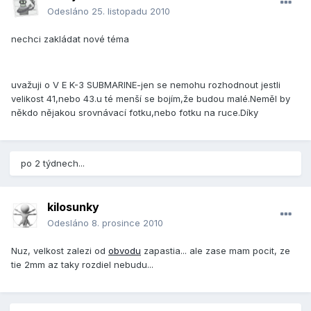
Odesláno
25. listopadu 2010
nechci zakládat nové téma
uvažuji o V E K-3 SUBMARINE-jen se nemohu rozhodnout jestli
velikost 41,nebo 43.u té menší se bojím,že budou malé.Neměl by
někdo nějakou srovnávací fotku,nebo fotku na ruce.Díky
po 2 týdnech...
kilosunky
Odesláno
8. prosince 2010
Nuz, velkost zalezi od
obvodu
zapastia... ale zase mam pocit, ze
tie 2mm az taky rozdiel nebudu...