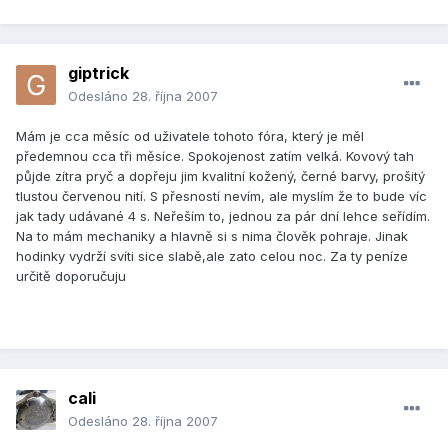
giptrick
Odesláno
28. října 2007
Mám je cca měsíc od uživatele tohoto fóra, který je měl
předemnou cca tři měsíce. Spokojenost zatím velká. Kovový tah
půjde zítra pryč a dopřeju jim kvalitní kožený, černé barvy, prošitý
tlustou červenou nití. S přesností nevím, ale myslím že to bude víc
jak tady udávané 4 s. Neřeším to, jednou za pár dní lehce seřídím.
Na to mám mechaniky a hlavně si s nima člověk pohraje. Jinak
hodinky vydrží svíti sice slabě,ale zato celou noc. Za ty peníze
určitě doporučuju
cali
Odesláno
28. října 2007