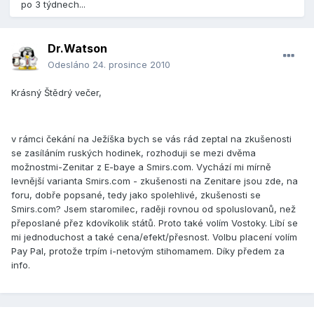
po 3 týdnech...
Dr.Watson
Odesláno
24. prosince 2010
Krásný Štědrý večer,
v rámci čekání na Ježíška bych se vás rád zeptal na zkušenosti
se zasíláním ruských hodinek, rozhoduji se mezi dvěma
možnostmi-Zenitar z E-baye a Smirs.com. Vychází mi mírně
levnější varianta Smirs.com - zkušenosti na Zenitare jsou zde, na
foru, dobře popsané, tedy jako spolehlivé, zkušenosti se
Smirs.com? Jsem staromilec, raději rovnou od spoluslovanů, než
přeposlané přez kdovíkolik států. Proto také volím Vostoky. Líbí se
mi jednoduchost a také cena/efekt/přesnost. Volbu placení volím
Pay Pal, protože trpím i-netovým stihomamem. Díky předem za
info.