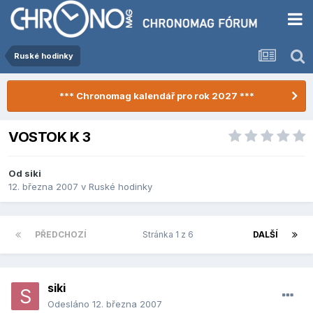
Ruské hodinky
*** Chronomag kalendář pro rok 2027 ***
VOSTOK K 3
Od
siki
12. března 2007
v
Ruské hodinky
PŘEDCHOZÍ
Stránka 1 z 6
DALŠÍ
siki
Odesláno
12. března 2007