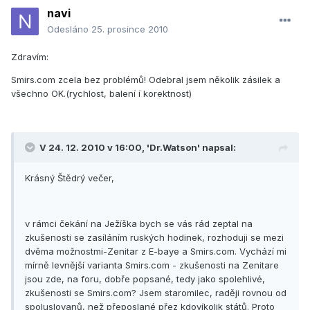
navi
Odesláno
25. prosince 2010
Zdravím:
Smirs.com zcela bez problémů! Odebral jsem několik zásilek a
všechno OK.(rychlost, balení í korektnost)
V 24. 12. 2010 v 16:00, 'Dr.Watson' napsal:
Krásný Štědrý večer,
v rámci čekání na Ježíška bych se vás rád zeptal na
zkušenosti se zasíláním ruských hodinek, rozhoduji se mezi
dvěma možnostmi-Zenitar z E-baye a Smirs.com. Vychází mi
mírně levnější varianta Smirs.com - zkušenosti na Zenitare
jsou zde, na foru, dobře popsané, tedy jako spolehlivé,
zkušenosti se Smirs.com? Jsem staromilec, raději rovnou od
spoluslovanů, než přeposlané přez kdovíkolik států. Proto