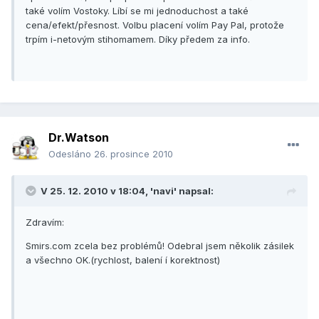
také volím Vostoky. Líbí se mi jednoduchost a také
cena/efekt/přesnost. Volbu placení volím Pay Pal, protože
trpím i-netovým stihomamem. Díky předem za info.
Dr.Watson
Odesláno
26. prosince 2010
V 25. 12. 2010 v 18:04, 'navi' napsal:
Zdravím:
Smirs.com zcela bez problémů! Odebral jsem několik zásilek
a všechno OK.(rychlost, balení í korektnost)