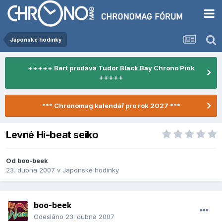
Japonské hodinky
+++++ Bert prodává Tudor Black Bay Chrono Pink
+++++
*** Chronomag kalendář pro rok 2027 ***
Levné Hi-beat seiko
Od
boo-beek
23. dubna 2007
v
Japonské hodinky
boo-beek
Odesláno
23. dubna 2007