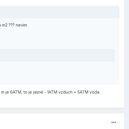
 na m2 ??? nevim
50 m je 6ATM, to je jasné - 1ATM vzduch + 5ATM voda.