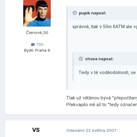
pupik napsal:
správně, tlak v 50m 6ATM ale vý
Členové_50
790
Bydlí:
Praha 6
chose napsal:
Tedy v té voděodolnosti, se
Tlak už většinou bývá "přepočítaný
Překvapilo mě až to "tedy označ
VS
Odesláno
22. května 2007