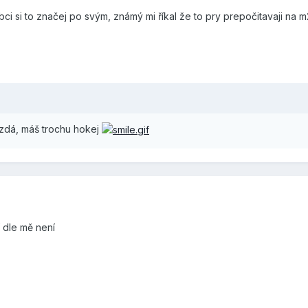
ci si to značej po svým, známý mi říkal že to pry prepočitavaji na 
 zdá, máš trochu hokej
í dle mě není