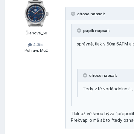
chose napsal:
pupik napsal:
Členové_50
správně, tlak v 50m 6ATM ale
4,3tis.
Pohlaví:
Muž
chose napsal:
Tedy v té voděodolnosti,
Tlak už většinou bývá "přepočít
Překvapilo mě až to "tedy oz