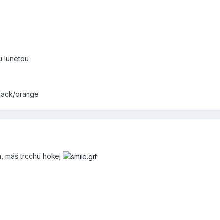
u lunetou
black/orange
á, máš trochu hokej