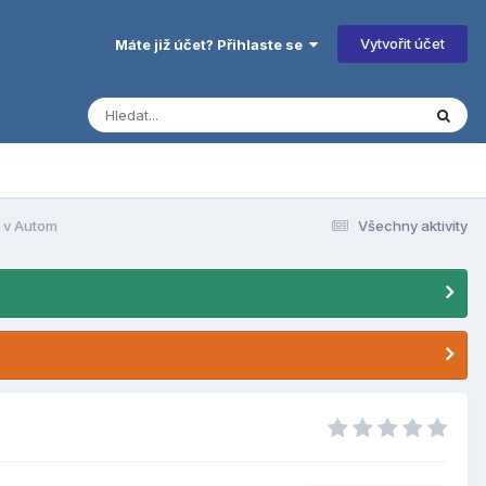
Vytvořit účet
Máte již účet? Přihlaste se
r v Autom
Všechny aktivity