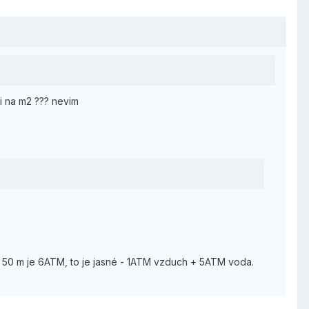
aji na m2 ??? nevim
 v 50 m je 6ATM, to je jasné - 1ATM vzduch + 5ATM voda.