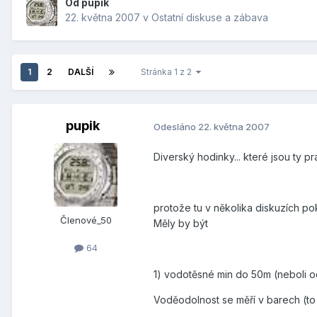
Od
pupik
22. května 2007
v
Ostatní diskuse a zábava
1
2
DALŠÍ
Stránka 1 z 2
pupik
Odesláno
22. května 2007
Diverský hodinky... které jsou ty 
protože tu v několika diskuzích po
Členové_50
Měly by být
64
1) vodotěsné min do 50m (neboli od
Voděodolnost se měří v barech (to j