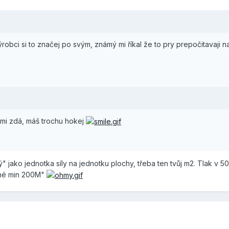
robci si to značej po svým, známý mi říkal že to pry prepočitavaji
 mi zdá, máš trochu hokej
" jako jednotka síly na jednotku plochy, třeba ten tvůj m2. Tlak v 
ené min 200M"