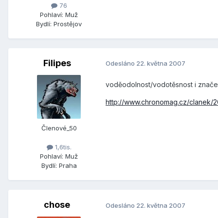
76
Pohlaví:
Muž
Bydlí:
Prostějov
Filipes
Odesláno
22. května 2007
voděodolnost/vodotěsnost i značen
http://www.chronomag.cz/clanek/200
Členové_50
1,6tis.
Pohlaví:
Muž
Bydlí:
Praha
chose
Odesláno
22. května 2007