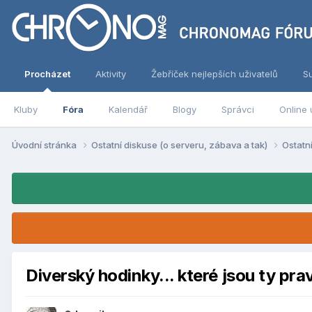
Procházet
Aktivity
Žebříček nejlepších uživatelů
S
Kluby
Fóra
Kalendář
Blogy
Správci
Online 
Úvodní stránka
Ostatní diskuse (o serveru, zábava a tak)
Ostatn
Diverský hodinky... které jsou ty pr