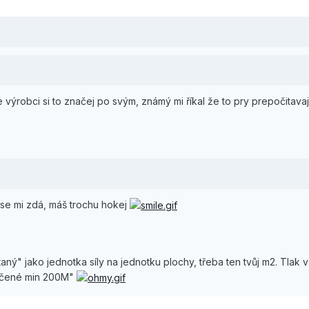
 výrobci si to značej po svým, známý mi říkal že to pry prepočitav
 se mi zdá, máš trochu hokej
aný" jako jednotka síly na jednotku plochy, třeba ten tvůj m2. Tlak
načené min 200M"