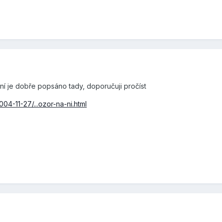
í je dobře popsáno tady, doporučuji pročíst
4-11-27/...ozor-na-ni.html