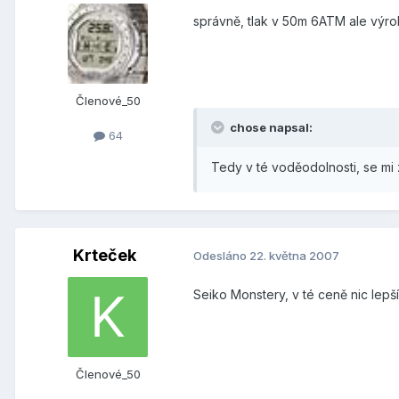
správně, tlak v 50m 6ATM ale výrob
Členové_50
chose napsal:
64
Tedy v té voděodolnosti, se mi
Krteček
Odesláno
22. května 2007
Seiko Monstery, v té ceně nic lepš
Členové_50