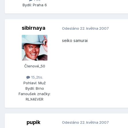
Bydlí:
Praha 6
sibirnaya
Odesláno
22. května 2007
seiko samurai
Členové_50
15,2tis.
Pohlaví:
Muž
Bydlí:
Brno
Fanoušek značky:
RLX4EVER
pupik
Odesláno
22. května 2007