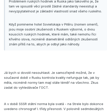
Problémem ruských hodinek a Ruska jako takového je, že
tam ve spoustě věcí prostě žádné standardy neexistují a
nevyzpytatelnost je základní vlastností snad všeho ruského.
Když pomineme hotel Sovietskaja v Pitěru (nomen omen!),
jsou moje osobní zkušenosti s Ruskem výborné, o dvou
kouscích ruských hodinek, které mám, také nemohu říci
křivého slova, nicméně diametrálně odlišných zkušeností
znám příliš na to, abych je odbyl jako náhody.
Já bych si dovolil nesouhlasit. Je samozřejmě možné, že v
současné době v Rusku kontrola kvality nefunguje tak, jak by
měla, nicméně normy tam mají stále téměř na všechno. Zkus
zadat do vyhledávače ГОСТ.
A v době SSSR státní norma byla svatá - na Strele bylo dokonce
uvedeno chronograf I. třídy přesnosti. V polovině sedmdesátých