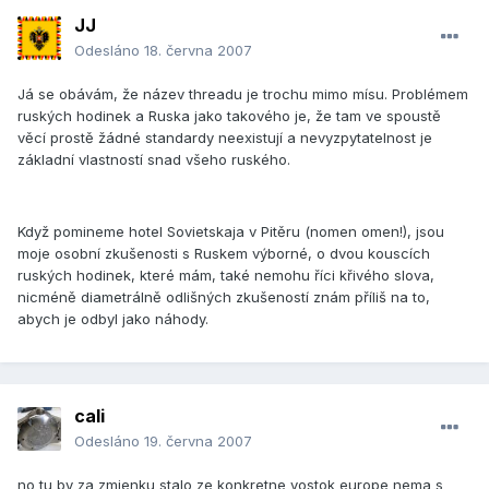
JJ
Odesláno
18. června 2007
Já se obávám, že název threadu je trochu mimo mísu. Problémem
ruských hodinek a Ruska jako takového je, že tam ve spoustě
věcí prostě žádné standardy neexistují a nevyzpytatelnost je
základní vlastností snad všeho ruského.
Když pomineme hotel Sovietskaja v Pitěru (nomen omen!), jsou
moje osobní zkušenosti s Ruskem výborné, o dvou kouscích
ruských hodinek, které mám, také nemohu říci křivého slova,
nicméně diametrálně odlišných zkušeností znám příliš na to,
abych je odbyl jako náhody.
cali
Odesláno
19. června 2007
no tu by za zmienku stalo ze konkretne vostok europe nema s