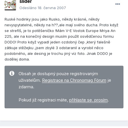
slider
Odesláno
18. června 2007
Ruské hodinky jsou jako Rusko, někdy krásné, někdy
nevyspytatelné, někdy na h??,ale mají svého ducha. Proto když
se strefíš, je to potěšeníčko !Mám V-E Vostok Europe Mriya An
225, ale na konečný design musím použít osvědčenou formu
DODO! Proto když vypadl jeden ozdobný čep ,který falešně
zátkuje stěžejku ,jsem zbylé 3 odstaranil a vyrobil něco
podobného, ale desing je trochu jiný viz foto. Jinak DODO je
dodělej doma.
Obsah je dostupný pouze registrovaným
uživatelům.
Registrace na Chronomag Fórum
je
zdarma.
Pokud již registraci máte,
přihlaste se, prosím
.