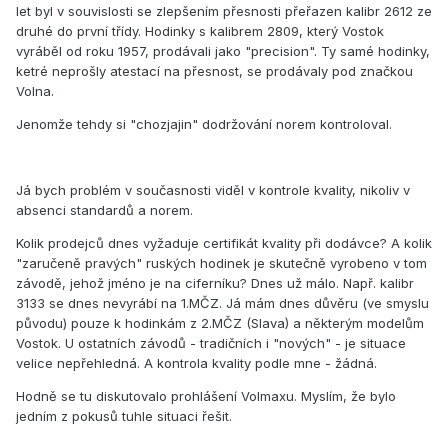
let byl v souvislosti se zlepšením přesnosti přeřazen kalibr 2612 ze
druhé do první třídy. Hodinky s kalibrem 2809, který Vostok
vyráběl od roku 1957, prodávali jako "precision". Ty samé hodinky,
ketré neprošly atestací na přesnost, se prodávaly pod značkou
Volna.
Jenomže tehdy si "chozjajin" dodržování norem kontroloval.
Já bych problém v současnosti viděl v kontrole kvality, nikoliv v
absenci standardů a norem.
Kolik prodejců dnes vyžaduje certifikát kvality při dodávce? A kolik
"zaručeně pravých" ruských hodinek je skutečně vyrobeno v tom
závodě, jehož jméno je na ciferníku? Dnes už málo. Např. kalibr
3133 se dnes nevyrábí na 1.MČZ. Já mám dnes důvěru (ve smyslu
původu) pouze k hodinkám z 2.MČZ (Slava) a některým modelům
Vostok. U ostatních závodů - tradičních i "nových" - je situace
velice nepřehledná. A kontrola kvality podle mne - žádná.
Hodně se tu diskutovalo prohlášení Volmaxu. Myslím, že bylo
jedním z pokusů tuhle situaci řešit.