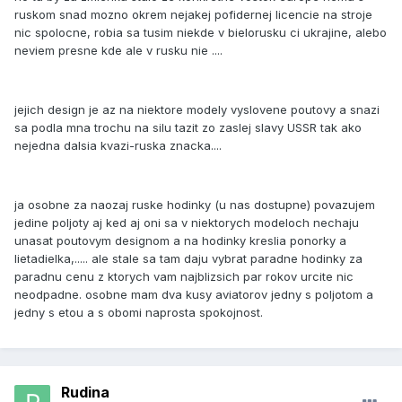
ruskom snad mozno okrem nejakej pofidernej licencie na stroje
nic spolocne, robia sa tusim niekde v bielorusku ci ukrajine, alebo
neviem presne kde ale v rusku nie ....
jejich design je az na niektore modely vyslovene poutovy a snazi
sa podla mna trochu na silu tazit zo zaslej slavy USSR tak ako
nejedna dalsia kvazi-ruska znacka....
ja osobne za naozaj ruske hodinky (u nas dostupne) povazujem
jedine poljoty aj ked aj oni sa v niektorych modeloch nechaju
unasat poutovym designom a na hodinky kreslia ponorky a
lietadielka,..... ale stale sa tam daju vybrat paradne hodinky za
paradnu cenu z ktorych vam najblizsich par rokov urcite nic
neodpadne. osobne mam dva kusy aviatorov jedny s poljotom a
jedny s etou a s obomi naprosta spokojnost.
Rudina