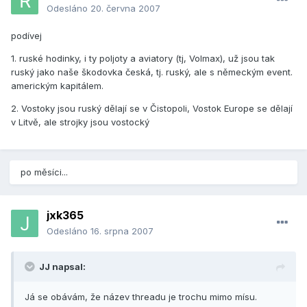
Odesláno
20. června 2007
podívej
1. ruské hodinky, i ty poljoty a aviatory (tj, Volmax), už jsou tak
ruský jako naše škodovka česká, tj. ruský, ale s německým event.
americkým kapitálem.
2. Vostoky jsou ruský dělají se v Čistopoli, Vostok Europe se dělají
v Litvě, ale strojky jsou vostocký
po měsíci...
jxk365
Odesláno
16. srpna 2007
JJ napsal:
Já se obávám, že název threadu je trochu mimo mísu.