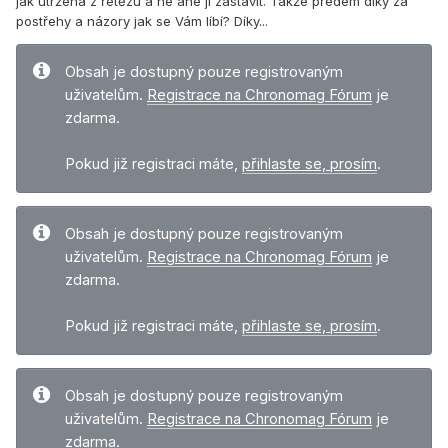
jak utržená z řetězu a ne ane jí zastavit. Takže předem díky za
postřehy a názory jak se Vám líbí? Díky...
Obsah je dostupný pouze registrovaným
uživatelům.
Registrace na Chronomag Fórum
je
zdarma.
Pokud již registraci máte,
přihlaste se, prosím
.
Obsah je dostupný pouze registrovaným
uživatelům.
Registrace na Chronomag Fórum
je
zdarma.
Pokud již registraci máte,
přihlaste se, prosím
.
Obsah je dostupný pouze registrovaným
uživatelům.
Registrace na Chronomag Fórum
je
zdarma.