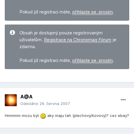
Pokud již registraci máte,
přihlaste se, prosím
.
Obsah je dostupný pouze registrovaným
uživatelům.
Registrace na Chronomag Fórum
je
zdarma.
Pokud již registraci máte,
přihlaste se, prosím
.
A@A
Odesláno
26. června 2007
Hmmmm mozu byt
aky maju tah (plechovy/kovovy)? cez ebay?