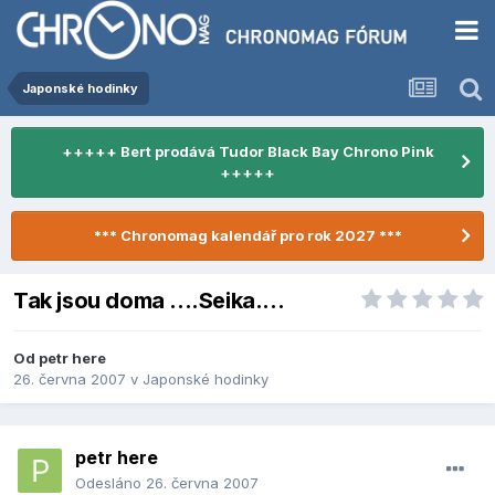
Japonské hodinky
+++++ Bert prodává Tudor Black Bay Chrono Pink
+++++
*** Chronomag kalendář pro rok 2027 ***
Tak jsou doma ....Seika....
Od
petr here
26. června 2007
v
Japonské hodinky
petr here
Odesláno
26. června 2007