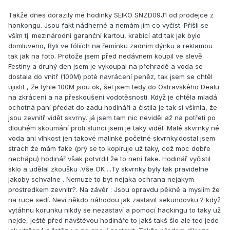
Takže dnes dorazily mé hodinky SEIKO SNZD09J1 od prodejce z
honkongu. Jsou fakt nádherné a nemám jim co vyčíst. Přišli se
vším tj. mezinárodní garanční kartou, krabicí atd tak jak bylo
domluveno, Byli ve fóliích na řemínku zadním dýnku a reklamou
tak jak na foto. Protože jsem před nedávnem koupil ve slevě
Festiny a druhý den jsem je vykoupal na přehradě a voda se
dostala do vnitř (100M) poté navrácení peněz, tak jsem se chtěl
ujistit , že tyhle 100M jsou ok, šel jsem tedy do Ostravského Dealu
na zkrácení a na přeskoušení vodotěsnosti. Když je chtěla mladá
ochotná paní předat do zadu hodináři a čistila je tak si všimla, že
jsou zevnitř vidět skvrny, já jsem tam nic neviděl až na potřetí po
dlouhém skoumání proti slunci jsem je taky viděl. Malé skvrnky né
voda ani vlhkost jen takové malinké početné skvrnky.dostal jsem
strach že mám fake (prý se to kopíruje už taky, což moc dobře
nechápu) hodinář však potvrdil že to není fake. Hodinář vyčistil
sklo a udělal zkoušku .Vše OK ...Ty skvrnky byly tak pravidelne
jakoby schvalne . Nemuze to byt nejaka ochrana nejakym
prostredkem zevnitr?. Na závěr : Jsou opravdu pěkné a myslím že
na ruce sedí. Neví někdo náhodou jak zastavit sekundovku ? když
vytáhnu korunku nikdy se nezastaví a pomocí hackingu to taky už
nejde, ještě před návštěvou hodináře to jakš takš šlo ale ted jede