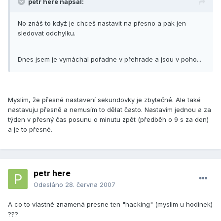
petr here napsal:
No znáš to když je chceš nastavit na přesno a pak jen
sledovat odchylku.
Dnes jsem je vymáchal pořadne v přehrade a jsou v poho...
Myslím, že přesné nastavení sekundovky je zbytečné. Ale také
nastavuju přesně a nemusím to dělat často. Nastavím jednou a za
týden v přesný čas posunu o minutu zpět (předběh o 9 s za den)
a je to přesné.
petr here
Odesláno
28. června 2007
A co to vlastně znamená presne ten "hacking" (myslim u hodinek)
???