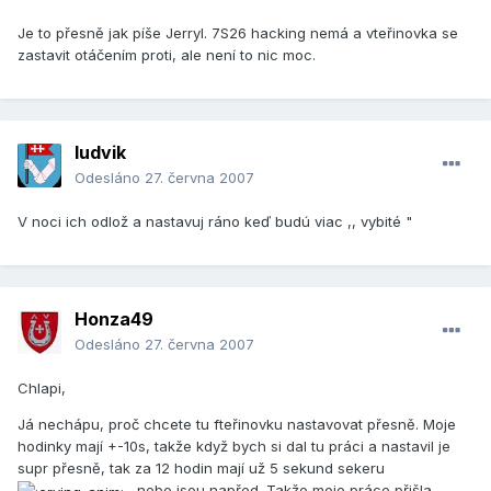
Je to přesně jak píše Jerryl. 7S26 hacking nemá a vteřinovka se
zastavit otáčením proti, ale není to nic moc.
ludvik
Odesláno
27. června 2007
V noci ich odlož a nastavuj ráno keď budú viac ,, vybité "
Honza49
Odesláno
27. června 2007
Chlapi,
Já nechápu, proč chcete tu fteřinovku nastavovat přesně. Moje
hodinky mají +-10s, takže když bych si dal tu práci a nastavil je
supr přesně, tak za 12 hodin mají už 5 sekund sekeru
, nebo jsou napřed. Takže moje práce přišla