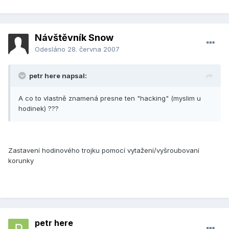
Návštěvník Snow
Odesláno
28. června 2007
petr here napsal:
A co to vlastně znamená presne ten "hacking" (myslim u
hodinek) ???
Zastavení hodinového trojku pomocí vytažení/vyšroubovaní
korunky
petr here