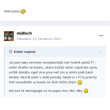
dobrýýýýý
midloch
Odesláno
23. července 2007
kober napsal:
Já jsem taky mnohem komplexnější než hodně pilotů F1 -
umím skvěle na kytaru, skoro každý večer uspávám syna,
určitě dokážu vypít více piva než oni a umím psát bash
skripty. Akorát jsem v autě pomalý, takže si v F1 ty prachy
holt nevydělám a musím se živit něčím jiným
Ale bez té demagogie se mi popis moc líbil, díky