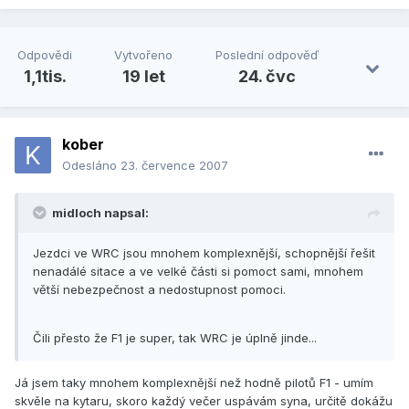
Odpovědi
Vytvořeno
Poslední odpověď
1,1tis.
19 let
24. čvc
kober
Odesláno
23. července 2007
midloch napsal:
Jezdci ve WRC jsou mnohem komplexnější, schopnější řešit
nenadálé sitace a ve velké části si pomoct sami, mnohem
větší nebezpečnost a nedostupnost pomoci.
Čili přesto že F1 je super, tak WRC je úplně jinde...
Já jsem taky mnohem komplexnější než hodně pilotů F1 - umím
skvěle na kytaru, skoro každý večer uspávám syna, určitě dokážu