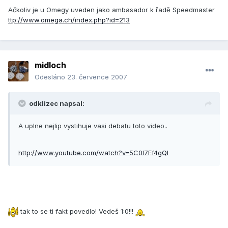
Ačkoliv je u Omegy uveden jako ambasador k řadě Speedmaster
ttp://www.omega.ch/index.php?id=213
midloch
Odesláno
23. července 2007
odklizec napsal:
A uplne nejlip vystihuje vasi debatu toto video..
http://www.youtube.com/watch?v=5C0I7Ef4gQI
tak to se ti fakt povedlo! Vedeš 1:0!!!