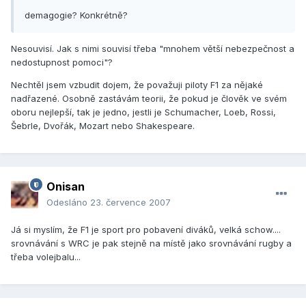
demagogie? Konkrétně?
Nesouvisí. Jak s nimi souvisí třeba "mnohem větší nebezpečnost a
nedostupnost pomoci"?
Nechtěl jsem vzbudit dojem, že považuji piloty F1 za nějaké
nadřazené. Osobně zastávám teorii, že pokud je člověk ve svém
oboru nejlepší, tak je jedno, jestli je Schumacher, Loeb, Rossi,
Šebrle, Dvořák, Mozart nebo Shakespeare.
Onisan
Odesláno
23. července 2007
Já si myslím, že F1 je sport pro pobavení diváků, velká schow....
srovnávání s WRC je pak stejně na místě jako srovnávání rugby a
třeba volejbalu...