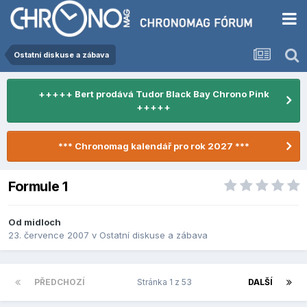
Ostatní diskuse a zábava
+++++ Bert prodává Tudor Black Bay Chrono Pink
+++++
*** Chronomag kalendář pro rok 2027 ***
Formule 1
Od
midloch
23. července 2007
v
Ostatní diskuse a zábava
PŘEDCHOZÍ
Stránka 1 z 53
DALŠÍ