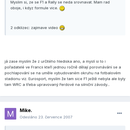
Myslim si, ze se F1 a Rally se neda srovnavat. Mam rad
oboje, i kdyz formule vice.
2 odklizec: zajimave video
já zase myslím že z určitého hlediska ano, a myslí si to i
pořadatelé ve Francii kteří jednou ročně dělají porovnávání se a
pochlapování se na uměle vybudovaném okruhu na fotbalovém
stadionu viz. Eurosport, myslím že tam sice F1 ještě nebyla ale byly
tam WRC a třeba upravovaný Ferdové na silniční závody...
Mike.
Odesláno
23. července 2007