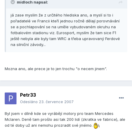
midloch napsal:
já zase myslím že z určitého hlediska ano, a myslí si to i
pořadatelé ve Francii kteří jednou ročně dělají porovnávání
se a pochlapování se na uměle vybudovaném okruhu na
fotbalovém stadionu viz. Eurosport, myslím že tam sice F1
ještě nebyla ale byly tam WRC a třeba upravovaný Ferdové
na silniční závody...
Mozna ano, ale prece je to jen trochu "o necem jinem".
Petr33
Odesláno
23. července 2007
Byl jsem v dílně kde se vyrábějí motory pro team Mercedes
Mclaren. Deně tam prošlo asi tak 200 lidí (zkratka ve fabrice), ale
od té doby už ani nemohu prozradit své jmémo.