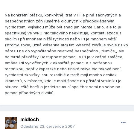
Na konkrétní otázku, konkrétně, trať v F1 je plná záchytných a
bezpečnostních zón (úměrně dlouhých k předpokládaným
rychlostem, vyjímkou může být snad jen Monte Carlo, ale to je
specifikum) ve WRC nic takového neexistuje, kontakt jezdce s
okolím i při mnohem nižší rychlosti než v F1 je mnohem větší
(stromy, rokle, úzká vlásenka atd) tím výrazně zvyšuje svoje riziko
nárazu ne do vypočítaného relativně bezpečného ,,tlumiče,, ale
do tvrdé překážky. Dostupnost pomoci, v F1 je v každé zatáčce,
amáda lidí vycvičených k okamžité pomoci a s potřebnou
technikou, např v kyperské nebo finské rallye nic takové není,
rychlostní zkoušky jsou rozsáhlé a tratě mají mnoho desítek
kilometrů, v místech, kde je malá šance na přistání vrtulníku je
situace ještě horší a jezdci se musí spoléhat sami na sebe na
pomoc případných diváků.
midloch
Odesláno
23. července 2007