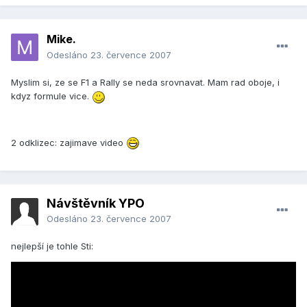
Mike.
Odesláno
23. července 2007
Myslim si, ze se F1 a Rally se neda srovnavat. Mam rad oboje, i
kdyz formule vice.
2 odklizec: zajimave video
Návštěvník YPO
Odesláno
23. července 2007
nejlepší je tohle Sti: