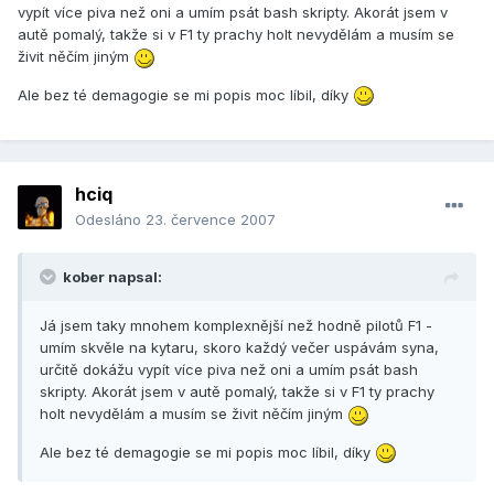
vypít více piva než oni a umím psát bash skripty. Akorát jsem v
autě pomalý, takže si v F1 ty prachy holt nevydělám a musím se
živit něčím jiným
Ale bez té demagogie se mi popis moc líbil, díky
hciq
Odesláno
23. července 2007
kober napsal:
Já jsem taky mnohem komplexnější než hodně pilotů F1 -
umím skvěle na kytaru, skoro každý večer uspávám syna,
určitě dokážu vypít více piva než oni a umím psát bash
skripty. Akorát jsem v autě pomalý, takže si v F1 ty prachy
holt nevydělám a musím se živit něčím jiným
Ale bez té demagogie se mi popis moc líbil, díky