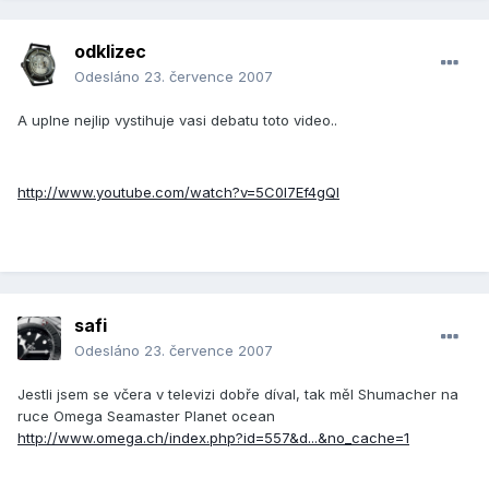
odklizec
Odesláno
23. července 2007
A uplne nejlip vystihuje vasi debatu toto video..
http://www.youtube.com/watch?v=5C0I7Ef4gQI
safi
Odesláno
23. července 2007
Jestli jsem se včera v televizi dobře díval, tak měl Shumacher na
ruce Omega Seamaster Planet ocean
http://www.omega.ch/index.php?id=557&d...&no_cache=1