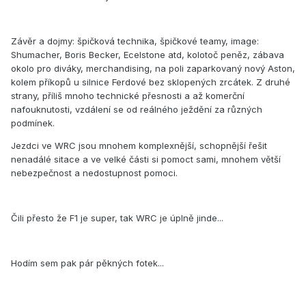
Závěr a dojmy: špičková technika, špičkové teamy, image:
Shumacher, Boris Becker, Ecelstone atd, kolotoč peněz, zábava
okolo pro diváky, merchandising, na poli zaparkovaný nový Aston,
kolem příkopů u silnice Ferdové bez sklopených zrcátek. Z druhé
strany, příliš mnoho technické přesnosti a až komerční
nafouknutosti, vzdálení se od reálného ježdění za různých
podmínek.
Jezdci ve WRC jsou mnohem komplexnější, schopnější řešit
nenadálé sitace a ve velké části si pomoct sami, mnohem větší
nebezpečnost a nedostupnost pomoci.
Čili přesto že F1 je super, tak WRC je úplně jinde...
Hodím sem pak pár pěkných fotek...