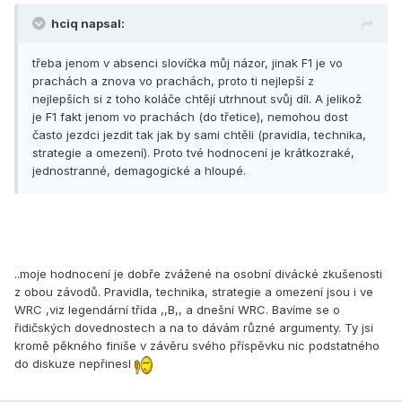
hciq napsal:
třeba jenom v absenci slovíčka můj názor, jinak F1 je vo
prachách a znova vo prachách, proto ti nejlepší z
nejlepších si z toho koláče chtějí utrhnout svůj díl. A jelikož
je F1 fakt jenom vo prachách (do třetice), nemohou dost
často jezdci jezdit tak jak by sami chtěli (pravidla, technika,
strategie a omezení). Proto tvé hodnocení je krátkozraké,
jednostranné, demagogické a hloupé.
..moje hodnocení je dobře zvážené na osobní divácké zkušenosti
z obou závodů. Pravidla, technika, strategie a omezení jsou i ve
WRC ,viz legendární třída ,,B,, a dnešní WRC. Bavíme se o
řidičských dovednostech a na to dávám různé argumenty. Ty jsi
kromě pěkného finiše v závěru svého příspěvku nic podstatného
do diskuze nepřinesl