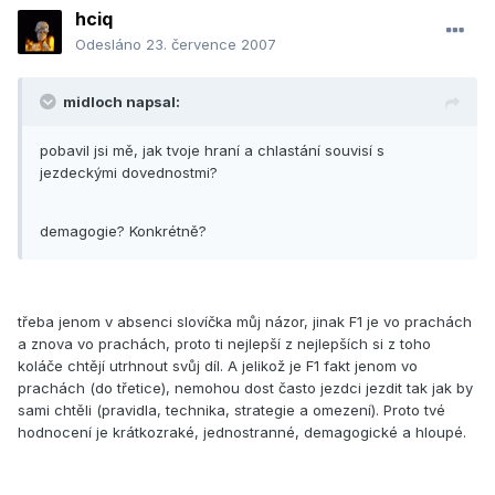
hciq
Odesláno
23. července 2007
midloch napsal:
pobavil jsi mě, jak tvoje hraní a chlastání souvisí s
jezdeckými dovednostmi?
demagogie? Konkrétně?
třeba jenom v absenci slovíčka můj názor, jinak F1 je vo prachách
a znova vo prachách, proto ti nejlepší z nejlepších si z toho
koláče chtějí utrhnout svůj díl. A jelikož je F1 fakt jenom vo
prachách (do třetice), nemohou dost často jezdci jezdit tak jak by
sami chtěli (pravidla, technika, strategie a omezení). Proto tvé
hodnocení je krátkozraké, jednostranné, demagogické a hloupé.