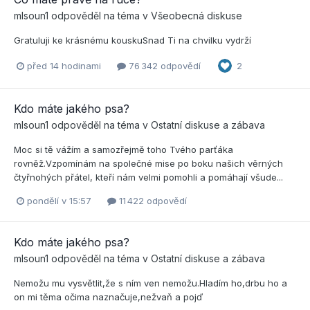
mlsoun1
odpověděl na téma v
Všeobecná diskuse
Gratuluji ke krásnému kouskuSnad Ti na chvilku vydrží
před 14 hodinami
76 342 odpovědí
2
Kdo máte jakého psa?
mlsoun1
odpověděl na téma v
Ostatní diskuse a zábava
Moc si tě vážím a samozřejmě toho Tvého parťáka
rovněž.Vzpomínám na společné mise po boku našich věrných
čtyřnohých přátel, kteří nám velmi pomohli a pomáhají všude...
pondělí v 15:57
11 422 odpovědí
Kdo máte jakého psa?
mlsoun1
odpověděl na téma v
Ostatní diskuse a zábava
Nemožu mu vysvětlit,že s ním ven nemožu.Hladím ho,drbu ho a
on mi těma očima naznačuje,nežvaň a pojď