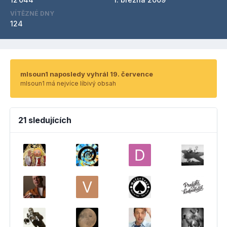
VÍTĚZNÉ DNY
124
mlsoun1 naposledy vyhrál 19. července
mlsoun1 má nejvíce líbivý obsah
21 sledujících