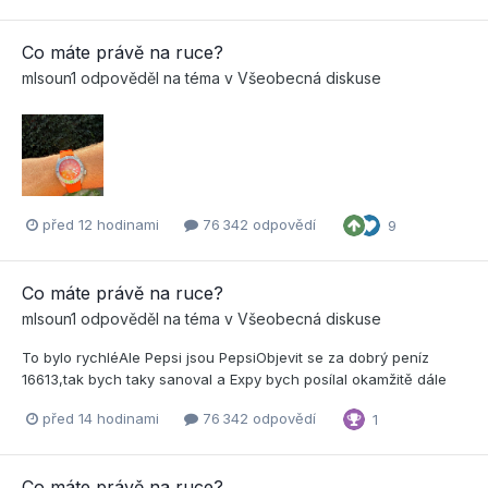
Co máte právě na ruce?
mlsoun1
odpověděl na téma v
Všeobecná diskuse
před 12 hodinami
76 342 odpovědí
9
Co máte právě na ruce?
mlsoun1
odpověděl na téma v
Všeobecná diskuse
To bylo rychléAle Pepsi jsou PepsiObjevit se za dobrý peníz
16613,tak bych taky sanoval a Expy bych posílal okamžitě dále
před 14 hodinami
76 342 odpovědí
1
Co máte právě na ruce?