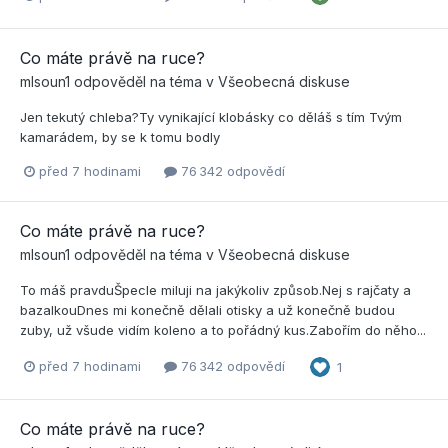
Co máte právě na ruce?
mlsoun1
odpověděl na téma v
Všeobecná diskuse
Jen tekutý chleba?Ty vynikající klobásky co děláš s tím Tvým
kamarádem, by se k tomu bodly
před 7 hodinami
76 342 odpovědí
Co máte právě na ruce?
mlsoun1
odpověděl na téma v
Všeobecná diskuse
To máš pravduŠpecle miluji na jakýkoliv způsob.Nej s rajčaty a
bazalkouDnes mi konečně dělali otisky a už konečně budou
zuby, už všude vidím koleno a to pořádný kus.Zabořím do něho...
před 7 hodinami
76 342 odpovědí
1
Co máte právě na ruce?