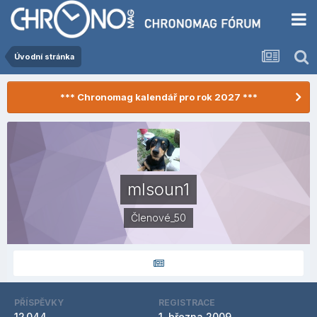
Úvodní stránka
*** Chronomag kalendář pro rok 2027 ***
mlsoun1
Členové_50
PŘÍSPĚVKY
REGISTRACE
12 044
1. března 2009