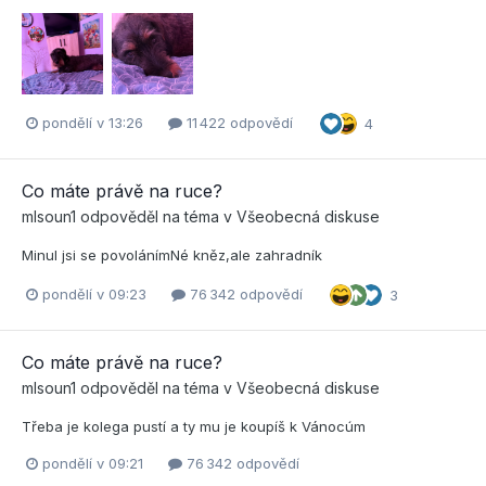
pondělí v 13:26
11 422 odpovědí
4
Co máte právě na ruce?
mlsoun1
odpověděl na téma v
Všeobecná diskuse
Minul jsi se povolánímNé kněz,ale zahradník
pondělí v 09:23
76 342 odpovědí
3
Co máte právě na ruce?
mlsoun1
odpověděl na téma v
Všeobecná diskuse
Třeba je kolega pustí a ty mu je koupíš k Vánocúm
pondělí v 09:21
76 342 odpovědí