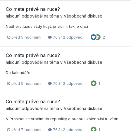
Co máte právě na ruce?
mlsoun1
odpověděl na téma v
Všeobecná diskuse
Nádhera,luxus,vždy když je vidím, tak je chci
před 5 hodinami
76 342 odpovědí
2
Co máte právě na ruce?
mlsoun1
odpověděl na téma v
Všeobecná diskuse
Do kalendáře
před 5 hodinami
76 342 odpovědí
1
Co máte právě na ruce?
mlsoun1
odpověděl na téma v
Všeobecná diskuse
V Prosinci se vracím do republiky a budou i kolenaJsi tu vítán
před 7 hodinami
76 342 odpovědí
1