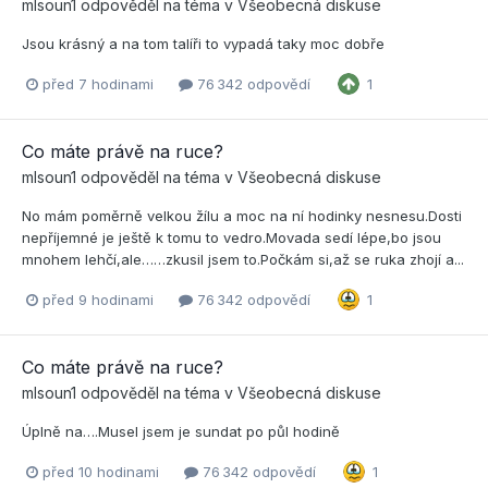
mlsoun1
odpověděl na téma v
Všeobecná diskuse
Jsou krásný a na tom talíři to vypadá taky moc dobře
před 7 hodinami
76 342 odpovědí
1
Co máte právě na ruce?
mlsoun1
odpověděl na téma v
Všeobecná diskuse
No mám poměrně velkou žílu a moc na ní hodinky nesnesu.Dosti
nepříjemné je ještě k tomu to vedro.Movada sedí lépe,bo jsou
mnohem lehčí,ale……zkusil jsem to.Počkám si,až se ruka zhojí a...
před 9 hodinami
76 342 odpovědí
1
Co máte právě na ruce?
mlsoun1
odpověděl na téma v
Všeobecná diskuse
Úplně na….Musel jsem je sundat po půl hodině
před 10 hodinami
76 342 odpovědí
1