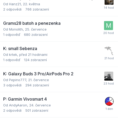
Od
Hanz21
,
22. května
2
odpovědi
766
zobrazení
Grams28 batoh a penezenka
Od
Monolith
,
25. července
1
odpověď
680
zobrazení
K: small Sebenza
Od
krtek
,
před 21 hodinami
1
odpověď
124
zobrazení
K: Galaxy Buds 3 Pro/AirPods Pro 2
Od
Pepino777
,
21. července
3
odpovědi
294
zobrazení
P: Garmin Vivosmart 4
Od
AndyAaron
,
24. července
2
odpovědi
501
zobrazení