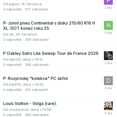
Od
papun
,
15. července
3
odpovědi
617
zobrazení
P- zimní pneu Continental s disky 215/60 R16 H
XL. DOT konec roku 25
Od
nik
,
24. července
2
odpovědi
356
zobrazení
P Oakley Sutro Lite Sweep Tour de France 2026
Od
Hanz21
,
úterý v 16:10
0
odpovědí
364
zobrazení
P: Rozprodej "kolekce" PC skřiní
Od
DaVE19
,
úterý v 15:44
0
odpovědí
410
zobrazení
Louis Vuitton - Volga (rare).
Od
clockyclock
,
úterý v 13:58
0
odpovědí
465
zobrazení