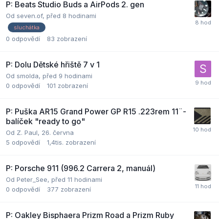
P: Beats Studio Buds a AirPods 2. gen
Od
seven.of
,
před 8 hodinami
sluchátka
0
odpovědí
83
zobrazení
P: Dolu Dětské hřiště 7 v 1
Od
smolda
,
před 9 hodinami
0
odpovědí
101
zobrazení
P: Puška AR15 Grand Power GP R15 .223rem 11¨-
balíček "ready to go"
Od
Z. Paul
,
26. června
5
odpovědí
1,4tis.
zobrazení
P: Porsche 911 (996.2 Carrera 2, manuál)
Od
Peter_See
,
před 11 hodinami
0
odpovědí
377
zobrazení
P: Oakley Bisphaera Prizm Road a Prizm Ruby