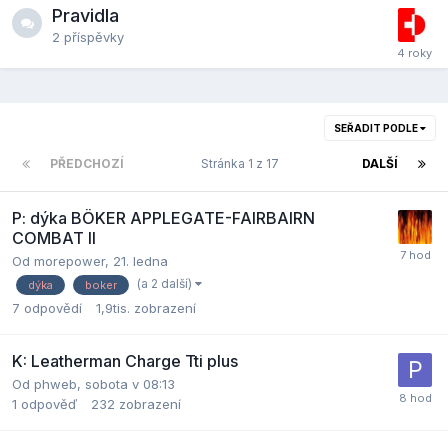
Pravidla
2
příspěvky
SEŘADIT PODLE
PŘEDCHOZÍ
Stránka 1 z 17
DALŠÍ
P: dýka BÖKER APPLEGATE-FAIRBAIRN
COMBAT II
Od
morepower
,
21. ledna
(a 2 další)
dýka
boker
7
odpovědí
1,9tis.
zobrazení
K: Leatherman Charge Tti plus
Od
phweb
,
sobota v 08:13
1
odpověď
232
zobrazení