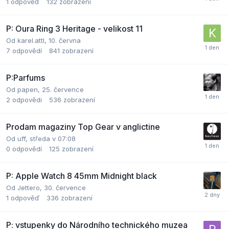
1
odpověď
132
zobrazení
P: Oura Ring 3 Heritage - velikost 11
Od
karel.attl
,
10. června
7
odpovědí
841
zobrazení
P:Parfums
Od
papen
,
25. července
2
odpovědi
536
zobrazení
Prodam magaziny Top Gear v anglictine
Od
uff
,
středa v 07:08
0
odpovědí
125
zobrazení
P: Apple Watch 8 45mm Midnight black
Od
Jettero
,
30. července
1
odpověď
336
zobrazení
P: vstupenky do Národního technického muzea