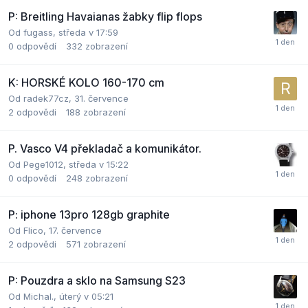
P: Breitling Havaianas žabky flip flops
Od
fugass
,
středa v 17:59
0
odpovědí
332
zobrazení
K: HORSKÉ KOLO 160-170 cm
Od
radek77cz
,
31. července
2
odpovědi
188
zobrazení
P. Vasco V4 překladač a komunikátor.
Od
Pege1012
,
středa v 15:22
0
odpovědí
248
zobrazení
P: iphone 13pro 128gb graphite
Od
Flico
,
17. července
2
odpovědi
571
zobrazení
P: Pouzdra a sklo na Samsung S23
Od
Michal.
,
úterý v 05:21