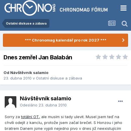
Ostatní diskuse a zábava
*** Chronomag kalendář pro rok 2027 ***
Dnes zemřel Jan Balabán
Od Návštěvník salamio
23. dubna 2010
v
Ostatní diskuse a zábava
Návštěvník salamio
Odesláno
23. dubna 2010
Sorry za
totální OT,
ale musím si tady ulevit. Musel jsem teď na
chvíli odejít z kanclu, protože jsem začal brečet. S Honzou i jeho
bratrem Danem jsme vypili nejedno pivo v dnes již neexistujícím