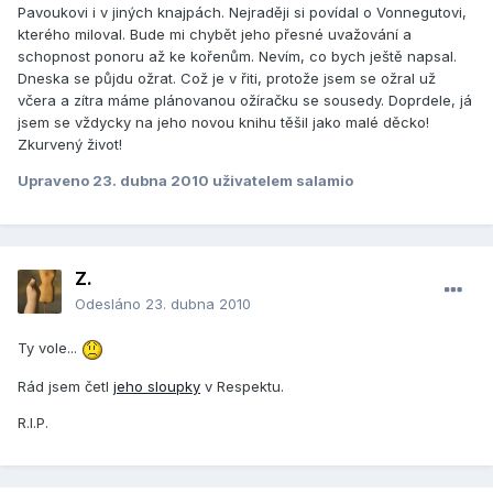
Pavoukovi i v jiných knajpách. Nejraději si povídal o Vonnegutovi,
kterého miloval. Bude mi chybět jeho přesné uvažování a
schopnost ponoru až ke kořenům. Nevím, co bych ještě napsal.
Dneska se půjdu ožrat. Což je v řiti, protože jsem se ožral už
včera a zítra máme plánovanou ožíračku se sousedy. Doprdele, já
jsem se vždycky na jeho novou knihu těšil jako malé děcko!
Zkurvený život!
Upraveno
23. dubna 2010
uživatelem salamio
Z.
Odesláno
23. dubna 2010
Ty vole...
Rád jsem četl
jeho sloupky
v Respektu.
R.I.P.