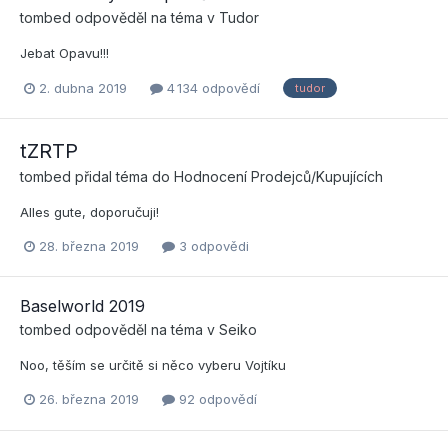
tombed
odpověděl na téma v
Tudor
Jebat Opavu!!!
2. dubna 2019
4 134 odpovědí
tudor
tZRTP
tombed
přidal téma do
Hodnocení Prodejců/Kupujících
Alles gute, doporučuji!
28. března 2019
3 odpovědi
Baselworld 2019
tombed
odpověděl na téma v
Seiko
Noo, těším se určitě si něco vyberu Vojtíku
26. března 2019
92 odpovědí