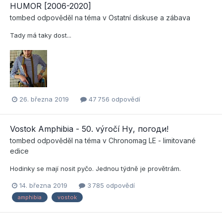
HUMOR [2006-2020]
tombed
odpověděl na téma v
Ostatní diskuse a zábava
Tady má taky dost...
26. března 2019
47 756 odpovědí
Vostok Amphibia - 50. výročí Ну, погоди!
tombed
odpověděl na téma v
Chronomag LE - limitované
edice
Hodinky se mají nosit pyčo. Jednou týdně je provětrám.
14. března 2019
3 785 odpovědí
amphibia
vostok