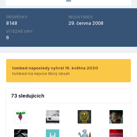
PŘÍSPĚVKY
REGISTRACE
8 148
29. června 2008
VÍTĚZNÉ DNY
6
tombed naposledy vyhrál 16. května 2020
tombed má nejvíce líbivý obsah
73 sledujících