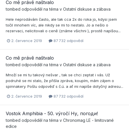
Co mě právě naštvalo
tombed
odpověděl na téma v
Ostatní diskuse a zábava
Hele neprodávám často, ale tak cca 2x do roka jo, kdysi jsem
točil mnohem víc, ale nikdy se mi to nestalo. Jo a nešlo o
rezervaci, nelicitovali o ceně (známe všichni ), prostě napíšou...
2. července 2019
87 732 odpovědí
Co mě právě naštvalo
tombed
odpověděl na téma v
Ostatní diskuse a zábava
Množí se mi tu takový nešvar , tak se chci zeptat i vás. Už
podruhé se mi stalo, že přišla zpráva, koupím, mám zájem o
spinnakery. Pošlu odpověď s č.ú. a ať mi napíše dotyčný adresu...
2. července 2019
87 732 odpovědí
Vostok Amphibia - 50. výročí Ну, погоди!
tombed
odpověděl na téma v
Chronomag LE - limitované
edice