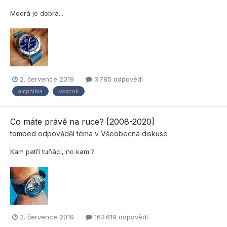
Modrá je dobrá...
2. července 2019
3 785 odpovědí
amphibia
vostok
Co máte právě na ruce? [2008-2020]
tombed
odpověděl téma v
Všeobecná diskuse
Kam patří tuňáci, no kam ?
2. července 2019
163 619 odpovědí