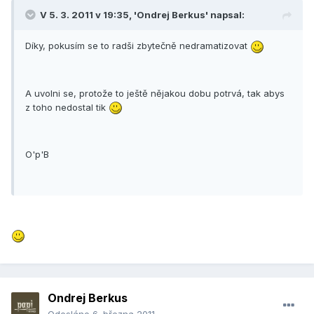
V 5. 3. 2011 v 19:35, 'Ondrej Berkus' napsal:
Díky, pokusím se to radši zbytečně nedramatizovat
A uvolni se, protože to ještě nějakou dobu potrvá, tak abys
z toho nedostal tik
O'p'B
Ondrej Berkus