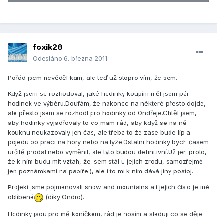
foxik28
Odesláno
6. března 2011
Pořád jsem nevěděl kam, ale teď už stopro vím, že sem.
Když jsem se rozhodoval, jaké hodinky koupím měl jsem pár
hodinek ve výběru.Doufám, že nakonec na některé přesto dojde,
ale přesto jsem se rozhodl pro hodinky od Ondřeje.Chtěl jsem,
aby hodinky vyjadřovaly to co mám rád, aby když se na ně
kouknu neukazovaly jen čas, ale třeba to že zase bude líp a
pojedu po práci na hory nebo na lyže.Ostatní hodinky bych časem
určitě prodal nebo vyměnil, ale tyto budou definitivní.Už jen proto,
že k ním budu mít vztah, že jsem stál u jejich zrodu, samozřejmě
jen poznámkami na papíře:), ale i to mi k ním dává jiný postoj.
Projekt jsme pojmenovali snow and mountains a i jejich číslo je mé
oblíbené
(díky Ondro).
Hodinky jsou pro mě koníčkem, rád je nosím a sleduji co se děje