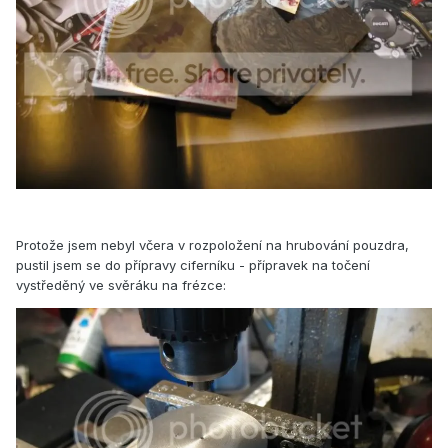
Protože jsem nebyl včera v rozpoložení na hrubování pouzdra,
pustil jsem se do přípravy ciferníku - přípravek na točení
vystředěný ve svěráku na frézce: