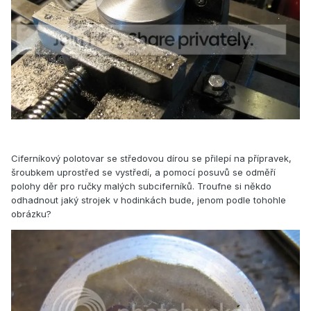
Ciferníkový polotovar se středovou dírou se přilepí na přípravek,
šroubkem uprostřed se vystředí, a pomocí posuvů se odměří
polohy děr pro ručky malých subciferníků. Troufne si někdo
odhadnout jaký strojek v hodinkách bude, jenom podle tohohle
obrázku?