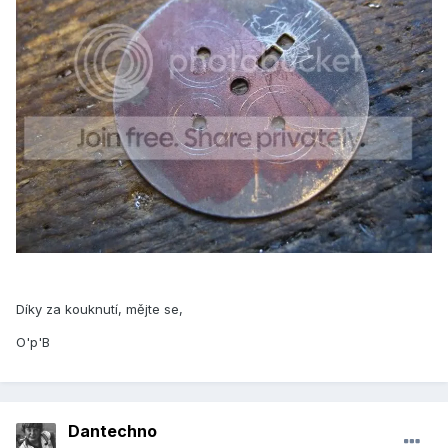
Díky za kouknutí, mějte se,
O'p'B
Dantechno