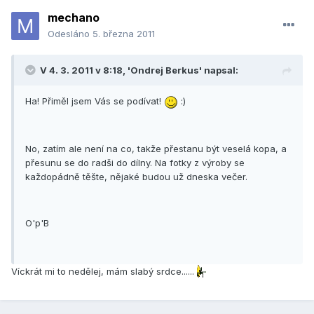
mechano
Odesláno
5. března 2011
V 4. 3. 2011 v 8:18, 'Ondrej Berkus' napsal:
Ha! Přiměl jsem Vás se podívat!
:)
No, zatím ale není na co, takže přestanu být veselá kopa, a
přesunu se do radši do dílny. Na fotky z výroby se
každopádně těšte, nějaké budou už dneska večer.
O'p'B
Víckrát mi to nedělej, mám slabý srdce......