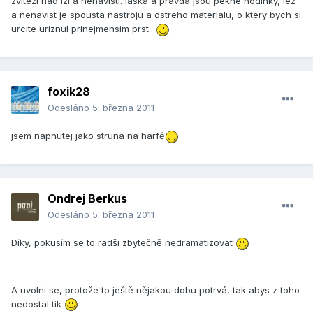
zvitezi nad lzi a nenavisti. laska a pravda jsou pekne hodinky, lez
a nenavist je spousta nastroju a ostreho materialu, o ktery bych si
urcite uriznul prinejmensim prst..
foxik28
Odesláno
5. března 2011
jsem napnutej jako struna na harfě
Ondrej Berkus
Odesláno
5. března 2011
Díky, pokusím se to radši zbytečně nedramatizovat
A uvolni se, protože to ještě nějakou dobu potrvá, tak abys z toho
nedostal tik