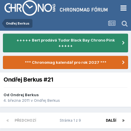
Ondřej Berkus
+++++ Bert prodává Tudor Black Bay Chrono Pink
+++++
*** Chronomag kalendář pro rok 2027 ***
Ondřej Berkus #21
Od
Ondrej Berkus
4. března 2011
v
Ondřej Berkus
PŘEDCHOZÍ
Stránka 1 z 9
DALŠÍ