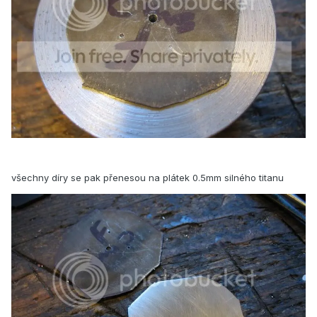
všechny díry se pak přenesou na plátek 0.5mm silného titanu