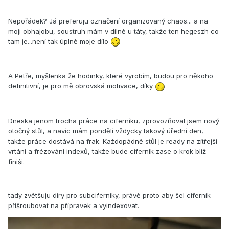
Nepořádek? Já preferuju označení organizovaný chaos... a na
moji obhajobu, soustruh mám v dílně u táty, takže ten hegeszh co
tam je...není tak úplně moje dílo
A Petře, myšlenka že hodinky, které vyrobím, budou pro někoho
definitivní, je pro mě obrovská motivace, díky
Dneska jenom trocha práce na ciferníku, zprovozňoval jsem nový
otočný stůl, a navíc mám pondělí vždycky takový úřední den,
takže práce dostává na frak. Každopádně stůl je ready na zítřejší
vrtání a frézování indexů, takže bude ciferník zase o krok blíž
finiši.
tady zvětšuju díry pro subciferníky, právě proto aby šel ciferník
přišroubovat na přípravek a vyindexovat.