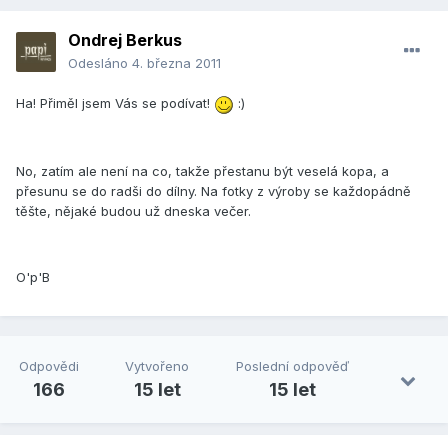
Ondrej Berkus
Odesláno
4. března 2011
Ha! Přiměl jsem Vás se podívat!
:)
No, zatím ale není na co, takže přestanu být veselá kopa, a
přesunu se do radši do dílny. Na fotky z výroby se každopádně
těšte, nějaké budou už dneska večer.
O'p'B
Odpovědi
Vytvořeno
Poslední odpověď
166
15 let
15 let