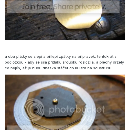
a oba plátky se slepí a přilepí zpátky na přípravek, tentokrát s
podložkou - aby se síla přítlaku šroubku rozložila, a plechy držely
co nejlíp, až je budu dneska stáčet do kulata na soustruhu.