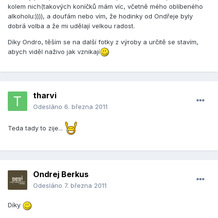
kolem nich(takových koníčků mám víc, včetně mého oblíbeného
alkoholu:)))), a doufám nebo vím, že hodinky od Ondřeje byly
dobrá volba a že mi udělají velkou radost.
Díky Ondro, těším se na další fotky z výroby a určitě se stavím,
abych viděl naživo jak vznikají
tharvi
Odesláno
6. března 2011
Teda tady to zije...
Ondrej Berkus
Odesláno
7. března 2011
Díky