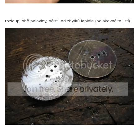
rozloupl obě poloviny, očistil od zbytků lepidla (odlakovač to jistí)