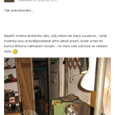
Odesláno
6. března 2011
Tak pokračování....
Nejdřív hrdina dnešního dílu, můj milion let starý soustruh... tyhle
hodinky jsou pravděpodobně jeho labutí píseň, bude snad do
konce Března nahrazen novým... no není nad odchod ve velkém
stylu