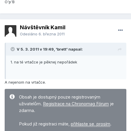
O'p'B
Návštěvník Kamil
Odesláno
6. března 2011
V 5. 3. 2011 v 19:49, 'brett' napsal:
1. na té vrtačce je pěknej nepořádek
A nejenom na vrtačce.
Obsah je dostupný pouze registrovaným
uživatelům.
Registrace na Chronomag Fórum
je
zdarma.
Pokud již registraci máte,
přihlaste se, prosím
.