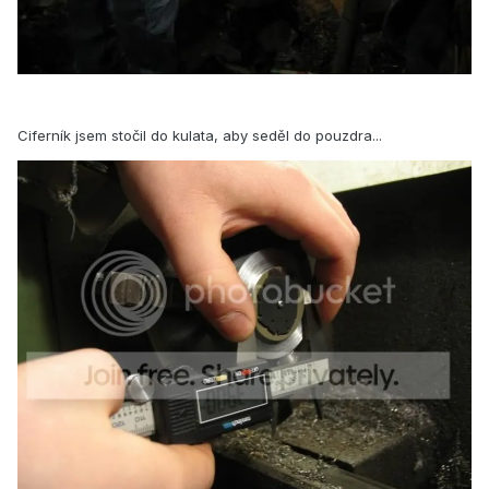
Ciferník jsem stočil do kulata, aby seděl do pouzdra...