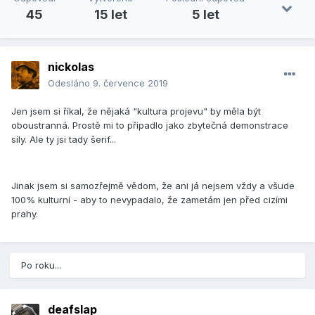
45
15 let
5 let
nickolas
Odesláno
9. července 2019
Jen jsem si říkal, že nějaká "kultura projevu" by měla být
oboustranná. Prostě mi to připadlo jako zbytečná demonstrace
síly. Ale ty jsi tady šerif...
Jinak jsem si samozřejmě vědom, že ani já nejsem vždy a všude
100% kulturní - aby to nevypadalo, že zametám jen před cizími
prahy.
Po roku...
deafslap