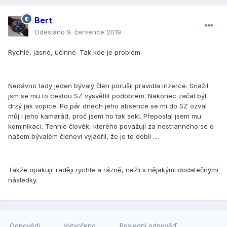
Bert
Odesláno
9. července 2019
Rychlé, jasné, účinné. Tak kde je problém.
Nedávno tady jeden bývalý člen porušil pravidla inzerce. Snažil
jsm se mu to cestou SZ vysvětlit podobrém. Nakonec začal být
drzý jak vopice. Po pár dnech jeho absence se mi do SZ ozval
můj i jeho kamarád, proč jsem ho tak sekl. Přeposlal jsem mu
kominikaci. Tenhle člověk, kterého považuji za nestranného se o
našem bývalém členovi vyjádřil, že je to debil ....
Takže opakuji: raději rychle a rázně, nežli s nějakými dodatečnými
následky.
Odpovědi
Vytvořeno
Poslední odpověď