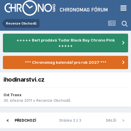
Recenze Obchodů
+++++ Bert prodává Tudor Black Bay Chrono Pink
+++++
*** Chronomag kalendář pro rok 2027 ***
ihodinarstvi.cz
Od
Traxx
30. března 2011
v
Recenze Obchodů
PŘEDCHOZÍ
Stránka 3 z 3
DALŠÍ