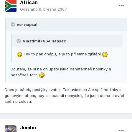
African
Odesláno
9. března 2007
vor napsal:
Vlastimil7664 napsal:
Tak to pak chápu, a je to příjemné zjištění
Doufám, že si na chlupatý lýtko nanatáhneš hodinky a
nezačneš fotit.
Dnes je pátek, postýlky svátek. Tak uvidíme:) Ale spíš hodinky s
gumovým tahem, aby si sousedi nemysleli, že jsem doma otevřel
sběrnu železa.
Jumbo