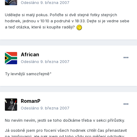
Odesláno
9. března 2007
Udělejte si malý pokus. Pořiďte si dvě stejné fotky stejných
hodinek, jednou v 10:10 a podruhé v 18:33. Dejte si je vedne sebe
a teď otázka, které si koupíte raději?
African
Odesláno
9. března 2007
Ty levnější samozřejmě"
RomanP
Odesláno
9. března 2007
No nevím nevím, jestli se toho dočkáme třeba v sekci přírůstky.
Já osobně jsem pro focení všech hodinek chtěl čas přenastavit
na zmiňovaný, ale pak jsem od toho vždy pro měření odchylky