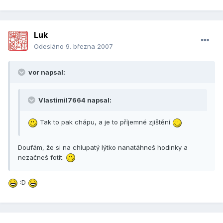
Luk
Odesláno
9. března 2007
vor napsal:
Vlastimil7664 napsal:
Tak to pak chápu, a je to příjemné zjištění
Doufám, že si na chlupatý lýtko nanatáhneš hodinky a
nezačneš fotit.
:D