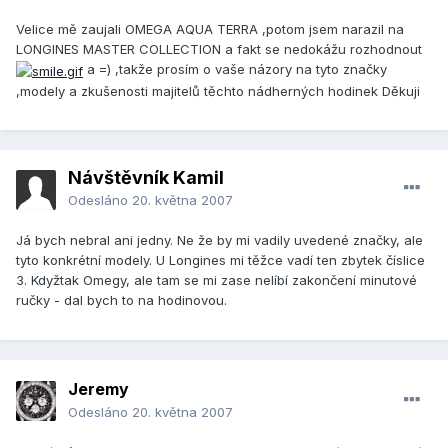
Velice mě zaujali OMEGA AQUA TERRA ,potom jsem narazil na
LONGINES MASTER COLLECTION a fakt se nedokážu rozhodnout
a =) ,takže prosím o vaše názory na tyto značky
,modely a zkušenosti majitelů těchto nádherných hodinek Děkuji
Návštěvník Kamil
Odesláno
20. května 2007
Já bych nebral ani jedny. Ne že by mi vadily uvedené značky, ale
tyto konkrétní modely. U Longines mi těžce vadí ten zbytek číslice
3. Kdyžtak Omegy, ale tam se mi zase nelíbí zakončení minutové
ručky - dal bych to na hodinovou.
Jeremy
Odesláno
20. května 2007