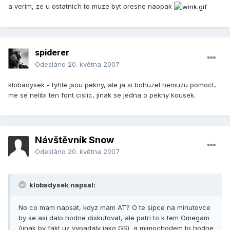
a verim, ze u ostatnich to muze byt presne naopak
spiderer
Odesláno
20. května 2007
klobadysek - tyhle jsou pekny, ale ja si bohuzel nemuzu pomoct,
me se nelibi ten font cislic, jinak se jedna o pekny kousek.
Návštěvník Snow
Odesláno
20. května 2007
klobadysek napsal:
No co mam napsat, kdyz mam AT? O te sipce na minutovce
by se asi dalo hodne diskutovat, ale patri to k tem Omegam
(jinak by fakt uz vypadaly jako GS) a mimochodem to hodne