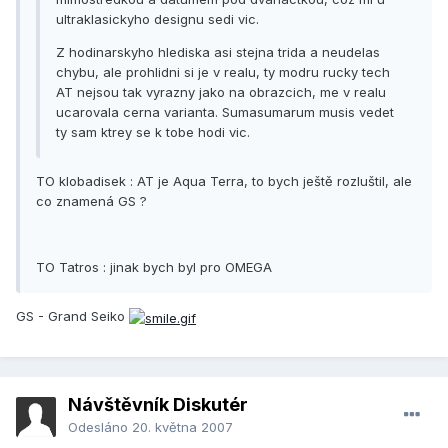
ultraklasickyho designu sedi vic.
Z hodinarskyho hlediska asi stejna trida a neudelas
chybu, ale prohlidni si je v realu, ty modru rucky tech
AT nejsou tak vyrazny jako na obrazcich, me v realu
ucarovala cerna varianta. Sumasumarum musis vedet
ty sam ktrey se k tobe hodi vic.
TO klobadisek : AT je Aqua Terra, to bych ještě rozluštil, ale
co znamená GS ?
TO Tatros : jinak bych byl pro OMEGA
GS - Grand Seiko
Návštěvník Diskutér
Odesláno
20. května 2007