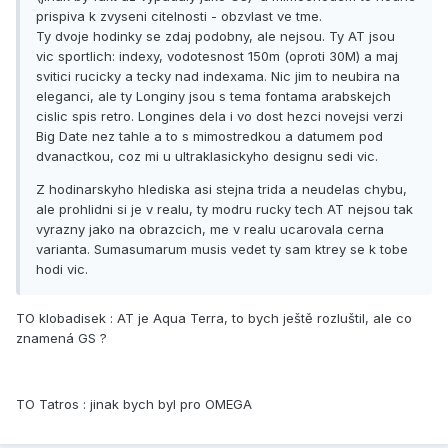
prispiva k zvyseni citelnosti - obzvlast ve tme.
Ty dvoje hodinky se zdaj podobny, ale nejsou. Ty AT jsou
vic sportlich: indexy, vodotesnost 150m (oproti 30M) a maj
svitici rucicky a tecky nad indexama. Nic jim to neubira na
eleganci, ale ty Longiny jsou s tema fontama arabskejch
cislic spis retro. Longines dela i vo dost hezci novejsi verzi
Big Date nez tahle a to s mimostredkou a datumem pod
dvanactkou, coz mi u ultraklasickyho designu sedi vic.
Z hodinarskyho hlediska asi stejna trida a neudelas chybu,
ale prohlidni si je v realu, ty modru rucky tech AT nejsou tak
vyrazny jako na obrazcich, me v realu ucarovala cerna
varianta. Sumasumarum musis vedet ty sam ktrey se k tobe
hodi vic.
TO klobadisek : AT je Aqua Terra, to bych ještě rozluštil, ale co
znamená GS ?
TO Tatros : jinak bych byl pro OMEGA