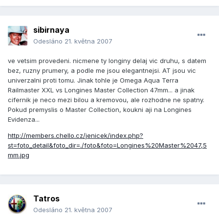
sibirnaya
Odesláno
21. května 2007
ve vetsim provedeni. nicmene ty longiny delaj vic druhu, s datem
bez, ruzny prumery, a podle me jsou elegantnejsi. AT jsou vic
univerzalni proti tomu. Jinak tohle je Omega Aqua Terra
Railmaster XXL vs Longines Master Collection 47mm... a jinak
cifernik je neco mezi bilou a kremovou, ale rozhodne ne spatny.
Pokud premyslis o Master Collection, koukni aji na Longines
Evidenza...
http://members.chello.cz/jenicek/index.php?
st=foto_detail&foto_dir=./foto&foto=Longines%20Master%2047,5
mm.jpg
Tatros
Odesláno
21. května 2007