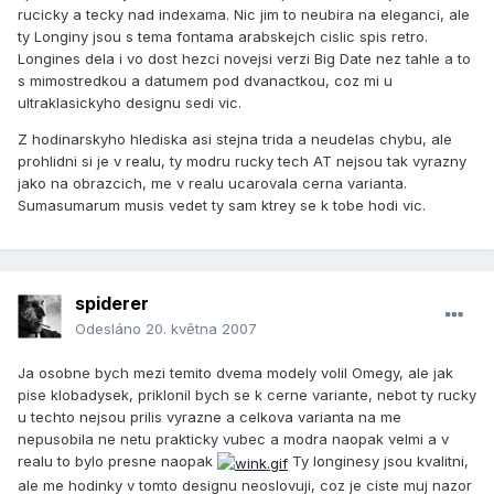
rucicky a tecky nad indexama. Nic jim to neubira na eleganci, ale
ty Longiny jsou s tema fontama arabskejch cislic spis retro.
Longines dela i vo dost hezci novejsi verzi Big Date nez tahle a to
s mimostredkou a datumem pod dvanactkou, coz mi u
ultraklasickyho designu sedi vic.
Z hodinarskyho hlediska asi stejna trida a neudelas chybu, ale
prohlidni si je v realu, ty modru rucky tech AT nejsou tak vyrazny
jako na obrazcich, me v realu ucarovala cerna varianta.
Sumasumarum musis vedet ty sam ktrey se k tobe hodi vic.
spiderer
Odesláno
20. května 2007
Ja osobne bych mezi temito dvema modely volil Omegy, ale jak
pise klobadysek, priklonil bych se k cerne variante, nebot ty rucky
u techto nejsou prilis vyrazne a celkova varianta na me
nepusobila ne netu prakticky vubec a modra naopak velmi a v
realu to bylo presne naopak
Ty longinesy jsou kvalitni,
ale me hodinky v tomto designu neoslovuji, coz je ciste muj nazor