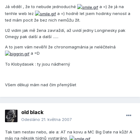
Já věděl , že to nebude jednoduché
a =) že já na
tenhle web lez
a =) hodně let jsem hodinky nenosil a
ted mám pocit že bez nich nemůžu žít.
Už vidim jak mě žena zavraždí, až uvidí jedny Longinesky pak
Omegy pak další a další ......
A to jsem vám nevěřil že chronomagmánia je neléčitelná
a =D
To Klobydasek : ty jsou nádherný
Všem děkuji mám nad čím přemýšlet
old black
Odesláno
21. května 2007
Tak tam nestav nebo, ale a: AT na kovu a MC Big Date na kůži! A
más na několik týdnů vystaráno.