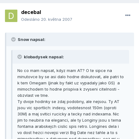
decebal
Odesláno
20. května 2007
Snow napsal:
klobadysek napsal:
No co mam napsat, kdyz mam AT? O te sipce na
minutovce by se asi dalo hodne diskutovat, ale patri to
k tem Omegam (jinak by fakt uz vypadaly jako GS) a
mimochodem to hodne prispiva k zvyseni citelnosti -
obzvlast ve tme.
Ty dvoje hodinky se zdaj podobny, ale nejsou. Ty AT
jsou vic sportlich: indexy, vodotesnost 150m (oproti
30M) a maj svitici rucicky a tecky nad indexama. Nic
jim to neubira na eleganci, ale ty Longiny jsou s tema
fontama arabskejch cislic spis retro. Longines dela i
vo dost hezci novejsi verzi Big Date nez tahle a to s
mimostredkou a datumem pod dvanactkou, coz mi u