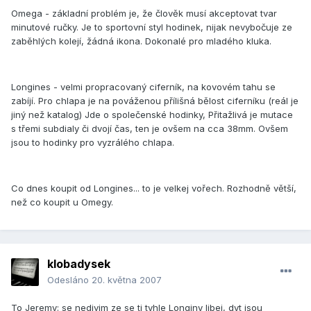
Omega - základní problém je, že člověk musí akceptovat tvar
minutové ručky. Je to sportovní styl hodinek, nijak nevybočuje ze
zaběhlých kolejí, žádná ikona. Dokonalé pro mladého kluka.
Longines - velmi propracovaný ciferník, na kovovém tahu se
zabíjí. Pro chlapa je na pováženou přílišná bělost ciferníku (reál je
jiný než katalog) Jde o společenské hodinky, Přitažlivá je mutace
s třemi subdialy či dvojí čas, ten je ovšem na cca 38mm. Ovšem
jsou to hodinky pro vyzrálého chlapa.
Co dnes koupit od Longines... to je velkej vořech. Rozhodně větší,
než co koupit u Omegy.
klobadysek
Odesláno
20. května 2007
To Jeremy: se nedivim ze se ti tyhle Longiny libej, dyt jsou