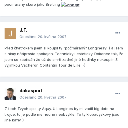
pocmarany skoro jako Breitling
J.F.
Odesláno
20. května 2007
Před čtvrtrokem jsem si koupil ty "počmáraný" Longinesy:-) a jsem
s nimy nááprosto spokojen. Technicky i esteticky. Dokonce tak, že
jsem se zapřísáh že už do smrti zadné jiné hodinky nekoupím.S
vyjímkou Vacheron Contantin Tour de L´ile :-)
dakasport
Odesláno
20. května 2007
Z tech Tvych spis ty Aquy. U Longines by mi vadil big date na
trojce, to je podle me hodne neobvykle. To ty klobadyskovy jsou
jine kafe:-)