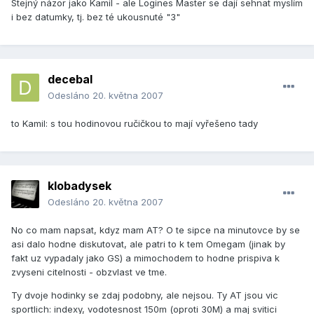
Stejný názor jako Kamil - ale Logines Master se dají sehnat myslím
i bez datumky, tj. bez té ukousnuté "3"
decebal
Odesláno
20. května 2007
to Kamil: s tou hodinovou ručičkou to mají vyřešeno tady
klobadysek
Odesláno
20. května 2007
No co mam napsat, kdyz mam AT? O te sipce na minutovce by se
asi dalo hodne diskutovat, ale patri to k tem Omegam (jinak by
fakt uz vypadaly jako GS) a mimochodem to hodne prispiva k
zvyseni citelnosti - obzvlast ve tme.
Ty dvoje hodinky se zdaj podobny, ale nejsou. Ty AT jsou vic
sportlich: indexy, vodotesnost 150m (oproti 30M) a maj svitici