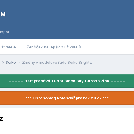
upport
uživatelé
Žebříček nejlepších uživatelů
y
Seiko
Změny v modelové řade Seiko Brightz
+++++ Bert prodává Tudor Black Bay Chrono Pink +++++
*** Chronomag kalendář pro rok 2027 ***
z