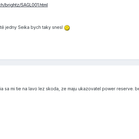
ch/brightz/SAGL001.html
ještě jedny Seika bych taky snesl
cia sa mi tie na lavo lez skoda, ze maju ukazovatel power reserve.