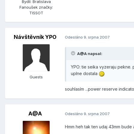
Bydlí:
Bratislava
Fanoušek značky:
TISSOT
Návštěvník YPO
Odesláno
9. srpna 2007
A@A napsal:
YPO: tie seika vyzeraju pekne.
uplne dostala
Guests
souhlasím ...power reserve indicator
A@A
Odesláno
9. srpna 2007
Hmm heh tak ten udaj 43mm bude 