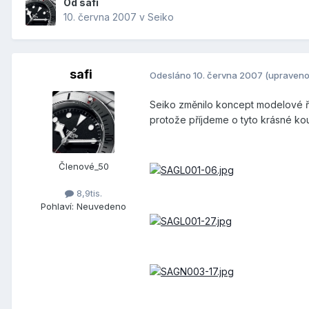
Od
safi
10. června 2007
v
Seiko
safi
Odesláno
10. června 2007
(upraveno
Seiko změnilo koncept modelové řa
protože příjdeme o tyto krásné k
Členové_50
8,9tis.
Pohlaví:
Neuvedeno