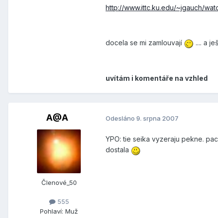
http://www.ittc.ku.edu/~jgauch/wat
docela se mi zamlouvají
.... a 
uvítám i komentáře na vzhled
A@A
Odesláno
9. srpna 2007
YPO: tie seika vyzeraju pekne. pa
dostala
Členové_50
555
Pohlaví:
Muž