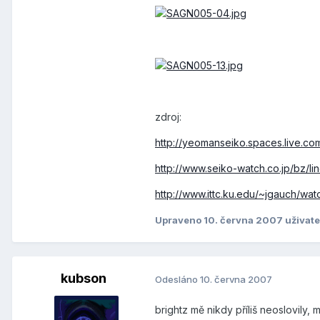
zdroj:
http://yeomanseiko.spaces.live.com
http://www.seiko-watch.co.jp/bz/li
http://www.ittc.ku.edu/~jgauch/wat
Upraveno
10. června 2007
uživate
kubson
Odesláno
10. června 2007
brightz mě nikdy příliš neoslovily, 