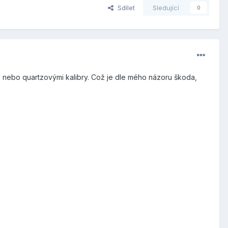
Sdílet
Sledující
0
 nebo quartzovými kalibry. Což je dle mého názoru škoda,