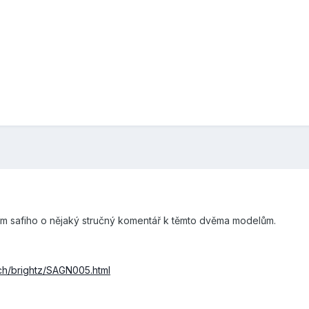
ím safiho o nějaký stručný komentář k těmto dvěma modelům.
tch/brightz/SAGN005.html