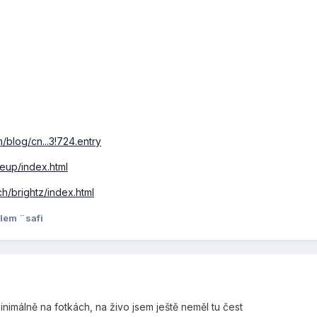
/blog/cn...3!724.entry
neup/index.html
ch/brightz/index.html
lem ¨safi
minimálně na fotkách, na živo jsem ještě neměl tu čest