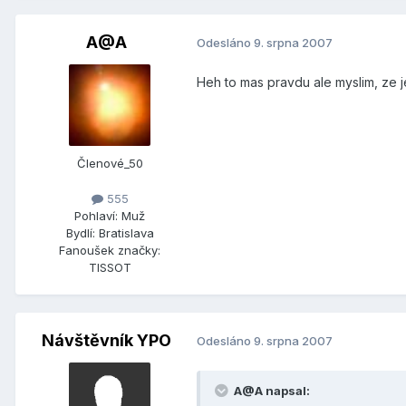
A@A
Odesláno
9. srpna 2007
Heh to mas pravdu ale myslim, ze 
Členové_50
555
Pohlaví:
Muž
Bydlí:
Bratislava
Fanoušek značky:
TISSOT
Návštěvník YPO
Odesláno
9. srpna 2007
A@A napsal: