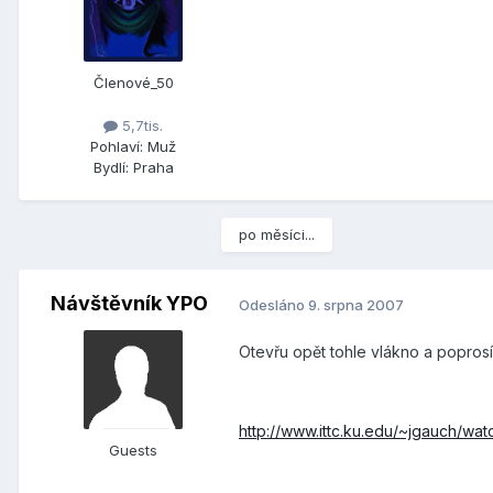
Členové_50
5,7tis.
Pohlaví:
Muž
Bydlí:
Praha
po měsíci...
Návštěvník YPO
Odesláno
9. srpna 2007
Otevřu opět tohle vlákno a popros
http://www.ittc.ku.edu/~jgauch/wa
Guests