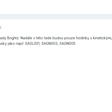
)
dy Brightz. Nadále v této řade budou pouze hodinky s kinetickými,
ousky jako např: SAGL001, SAGN003, SAGN005