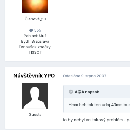
Členové_50
555
Pohlaví:
Muž
Bydlí:
Bratislava
Fanoušek značky:
TISSOT
Návštěvník YPO
Odesláno
9. srpna 2007
A@A napsal:
Hmm heh tak ten udaj 43mm bu
Guests
to by nebyl ani takový problém - p