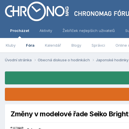
Procházet
Aktivity
Žebříček nejlepších uživatelů
S
Kluby
Fóra
Kalendář
Blogy
Správci
Online 
Úvodní stránka
Obecná diskuse o hodinkách
Japonské hodink
Změny v modelové řade Seiko Bright