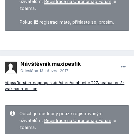
uživatelům.
Registrace na Chronomag Fórum
je
zdarma.
Pokud již registraci máte,
přihlaste se, prosím
.
Návštěvník maxipesfik
Odesláno
13. března 2017
https://torsten-nagengast.de/store/seahunter/127/seahunter-3-
wakmann-edition
Obsah je dostupný pouze registrovaným
uživatelům.
Registrace na Chronomag Fórum
je
zdarma.