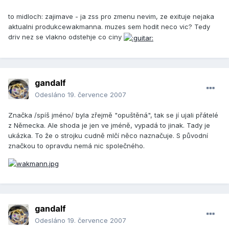
to midloch: zajimave - ja zss pro zmenu nevim, ze exituje nejaka
aktualni produkcewakmanna. muzes sem hodit neco vic? Tedy
driv nez se vlakno odstehje co ciny
gandalf
Odesláno
19. července 2007
Značka /spíš jméno/ byla zřejmě "opuštěná", tak se jí ujali přátelé
z Německa. Ale shoda je jen ve jméně, vypadá to jinak. Tady je
ukázka. To že o strojku cudně mlčí něco naznačuje. S původní
značkou to opravdu nemá nic společného.
gandalf
Odesláno
19. července 2007