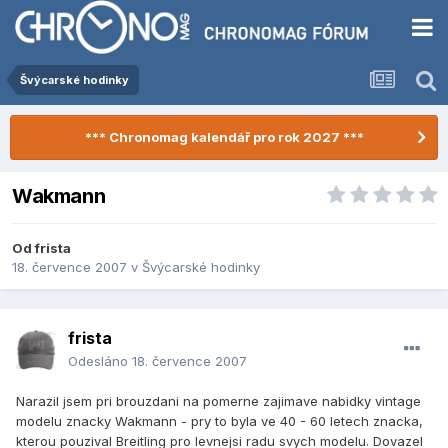
Švýcarské hodinky
*** Chronomag kalendář pro rok 2027 ***
Wakmann
Od
frista
18. července 2007
v
Švýcarské hodinky
frista
Odesláno
18. července 2007
Narazil jsem pri brouzdani na pomerne zajimave nabidky vintage
modelu znacky Wakmann - pry to byla ve 40 - 60 letech znacka,
kterou pouzival Breitling pro levnejsi radu svych modelu. Dovazel