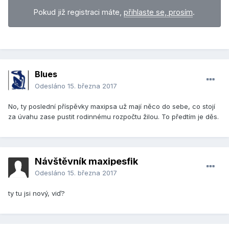
Pokud již registraci máte,
přihlaste se, prosím
.
Blues
Odesláno
15. března 2017
No, ty poslední příspěvky maxipsa už mají něco do sebe, co stojí
za úvahu zase pustit rodinnému rozpočtu žilou. To předtím je děs.
Návštěvník maxipesfik
Odesláno
15. března 2017
ty tu jsi nový, viď?