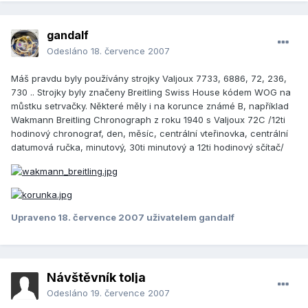
gandalf
Odesláno
18. července 2007
Máš pravdu byly používány strojky Valjoux 7733, 6886, 72, 236,
730 .. Strojky byly značeny Breitling Swiss House kódem WOG na
můstku setrvačky. Některé měly i na korunce známé B, například
Wakmann Breitling Chronograph z roku 1940 s Valjoux 72C /12ti
hodinový chronograf, den, měsíc, centrální vteřinovka, centrální
datumová ručka, minutový, 30ti minutový a 12ti hodinový sčítač/
Upraveno
18. července 2007
uživatelem gandalf
Návštěvník tolja
Odesláno
19. července 2007