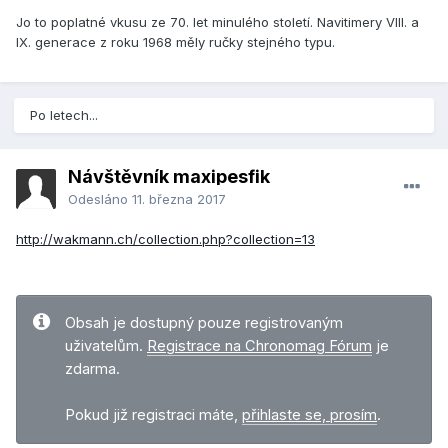
Jo to poplatné vkusu ze 70. let minulého století. Navitimery VIII. a
IX. generace z roku 1968 měly ručky stejného typu.
Po letech...
Návštěvník maxipesfik
Odesláno
11. března 2017
http://wakmann.ch/collection.php?collection=13
Obsah je dostupný pouze registrovaným
uživatelům.
Registrace na Chronomag Fórum
je
zdarma.
Pokud již registraci máte,
přihlaste se, prosím
.