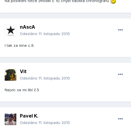
Na poslední fotce (model č. 6) chybí tlačítka chronografu
nAscA
Odesláno
11. listopadu 2010
I tak za mne c.6.
Vit
Odesláno
11. listopadu 2010
Nejvíc se mi líbí č.5
Pavel K.
Odesláno
11. listopadu 2010