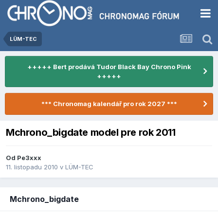
LÜM-TEC
+++++ Bert prodává Tudor Black Bay Chrono Pink
+++++
*** Chronomag kalendář pro rok 2027 ***
Mchrono_bigdate model pre rok 2011
Od
Pe3xxx
11. listopadu 2010
v
LÜM-TEC
Mchrono_bigdate