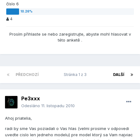
číslo 6
4
Prosím přihlaste se nebo zaregistrujte, abyste mohl hlasovat v
této anketě .
PŘEDCHOZÍ
Stránka 1 z 3
DALŠÍ
Pe3xxx
Odesláno
11. listopadu 2010
Ahoj priatelia,
radi by sme Vas poziadali o Vas hlas (velmi prosime v odpovedi
uvedte cislo len jedneho modelu) pre model ktorý sa Vam najviac