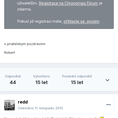
uživatelům.
Registrace na Chronomag Fórum
je
zdarma.
Pokud již registraci máte,
přihlaste se, prosím
.
s priatelskym pozdravom
Robert
Odpovědi
Vytvořeno
Poslední odpověď
44
15 let
15 let
redd
Odesláno
11. listopadu 2010