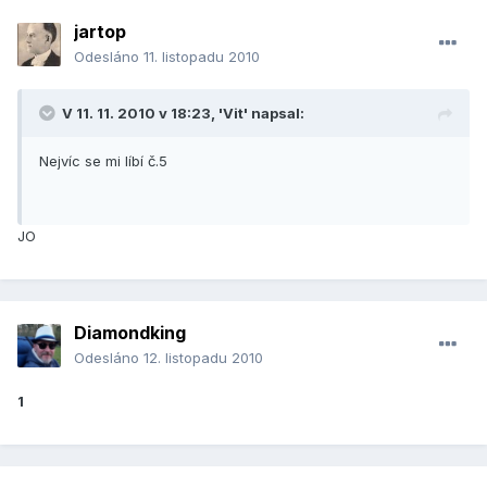
jartop
Odesláno
11. listopadu 2010
V 11. 11. 2010 v 18:23, 'Vit' napsal:
Nejvíc se mi líbí č.5
JO
Diamondking
Odesláno
12. listopadu 2010
1