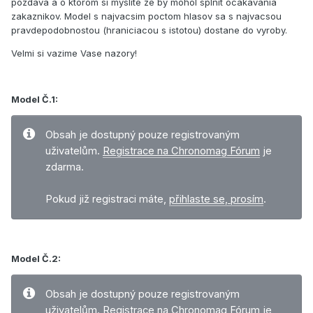
pozdava a o ktorom si myslite ze by mohol splnit ocakavania
zakaznikov. Model s najvacsim poctom hlasov sa s najvacsou
pravdepodobnostou (hraniciacou s istotou) dostane do vyroby.
Velmi si vazime Vase nazory!
Model Č.1:
Obsah je dostupný pouze registrovaným
uživatelům.
Registrace na Chronomag Fórum
je
zdarma.
Pokud již registraci máte,
přihlaste se, prosím
.
Model Č.2:
Obsah je dostupný pouze registrovaným
uživatelům.
Registrace na Chronomag Fórum
je