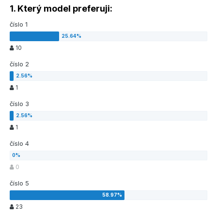
1. Který model preferuji:
číslo 1
10
číslo 2
1
číslo 3
1
číslo 4
0
číslo 5
23