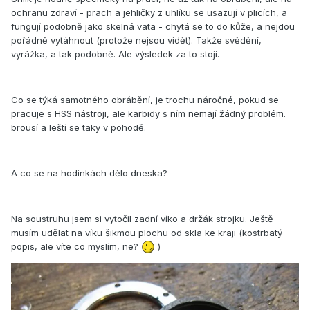
ochranu zdraví - prach a jehličky z uhlíku se usazují v plicích, a
fungují podobně jako skelná vata - chytá se to do kůže, a nejdou
pořádně vytáhnout (protože nejsou vidět). Takže svědění,
vyrážka, a tak podobně. Ale výsledek za to stojí.
Co se týká samotného obrábění, je trochu náročné, pokud se
pracuje s HSS nástroji, ale karbidy s ním nemají žádný problém.
brousí a leští se taky v pohodě.
A co se na hodinkách dělo dneska?
Na soustruhu jsem si vytočil zadní víko a držák strojku. Ještě
musím udělat na víku šikmou plochu od skla ke kraji (kostrbatý
popis, ale víte co myslím, ne?
)