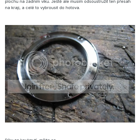
plochu na zadním víku. Ještě ale musím odsoustružit ten přesah
na kraji, a celé to vybrousit do hotova.
Díky za kouknutí, mějte se,