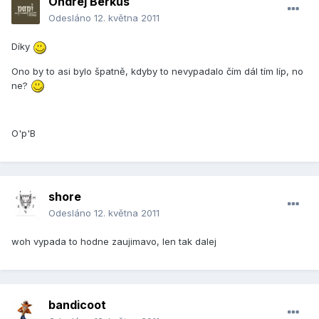
Ondrej Berkus
Odesláno
12. května 2011
Díky
Ono by to asi bylo špatně, kdyby to nevypadalo čím dál tím líp, no
ne?
O'p'B
shore
Odesláno
12. května 2011
woh vypada to hodne zaujimavo, len tak dalej
bandicoot