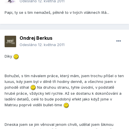
Odesláno
12. května 2011
Papi, ty se s tim nemažeš, pěkně to v tvých vláknech lítá...
Ondrej Berkus
Odesláno
12. května 2011
Díky
Bohužel, s tím návalem práce, který mám, jsem trochu přišel o ten
luxus, kdy jsem byl v dílně tři hodiny denně, a všechno jsem v
pohodě stíhal
Na druhou stranu, tyhle úvodní, v podstatě
hrubé práce, vždycky letí rychle. Až se dostanu k dokončování a
ladění detailů, celé to bude podobný efekt jako když jsme v
Matrixu poprvé viděli bullet-time
Dneska jsem se jim věnoval jenom chvíli, udělal jsem šikmou