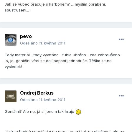
Jak se vubec pracuje s karbonem? ... myslim obrabeni,
soustruzeni...
pevo
Odesláno
11. května 2011
Tady materiál... tady vyvrtáno... tuhle ubráno... zde zabroušeno...
jo, jo, geniální věci se dají popsat jednoduše. Těším se na
výsledek!
Ondrej Berkus
Odesláno
11. května 2011
Geniální? Ale ne, já si jenom tak hraju
Uhlík je hodně specifický na práci, ne až tak na obrábění, ale na