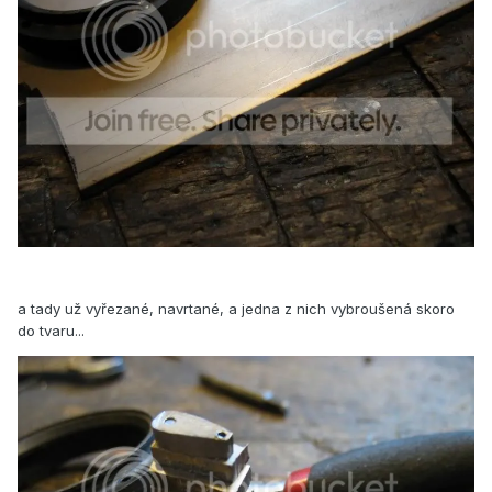
a tady už vyřezané, navrtané, a jedna z nich vybroušená skoro
do tvaru...