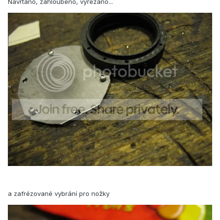
Navrtáno, zahloubeno, vyřezáno...
a zafrézované vybrání pro nožky