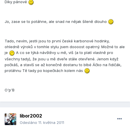
Díky pánové
Jo, zase se to potáhne, ale snad ne nějak šíleně dlouho
Tado, nevím, jestli jsou to první české karbonové hodinky,
ohledně výroků v tomhle stylu jsem doooost opatrný. Možné to ale
je
A co se týká návštěvy u mě, víš (a to platí vlastně pro
všechny tady), že jsou u mě dveře stále otevřené. Jenom když
počkáš, a stavíš se až konečně dostanu to blbé Áčko na řidičák,
protáhnu Tě tady po kopečkách kolem nás
O'p'B
libor2002
Odesláno
11. května 2011