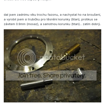
dal jsem zadnímu víku trochu fazonu, a nachystal ho na broušení,
a vyrobil jsem si trubičku pro těsnění korunky (titan), protikus se
závitem 0.9mm (mosaz), a samotnou korunku (titan)... zatím dobrý..