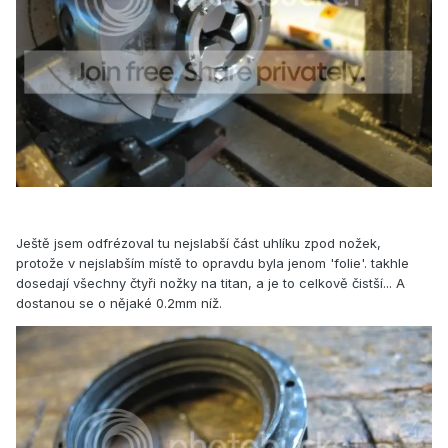
Ještě jsem odfrézoval tu nejslabší část uhlíku zpod nožek,
protože v nejslabším místě to opravdu byla jenom 'folie'. takhle
dosedají všechny čtyři nožky na titan, a je to celkově čistší... A
dostanou se o nějaké 0.2mm níž.