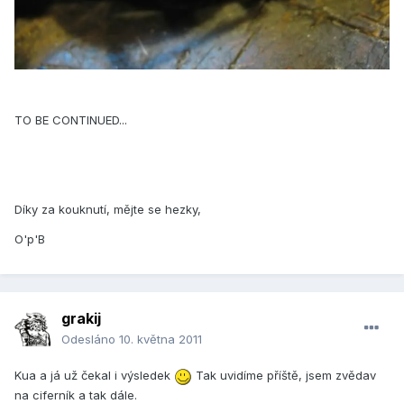
TO BE CONTINUED...
Díky za kouknutí, mějte se hezky,
O'p'B
grakij
Odesláno
10. května 2011
Kua a já už čekal i výsledek
Tak uvidíme příště, jsem zvědav
na ciferník a tak dále.