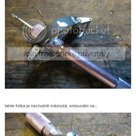
tahle fotka je nechutně máznutá, omlouvám se...