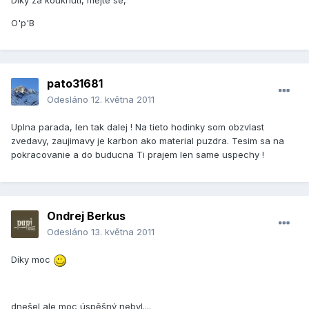
O'p'B
pato31681
Odesláno
12. května 2011
Uplna parada, len tak dalej ! Na tieto hodinky som obzvlast
zvedavy, zaujimavy je karbon ako material puzdra. Tesim sa na
pokracovanie a do buducna Ti prajem len same uspechy !
Ondrej Berkus
Odesláno
13. května 2011
Díky moc
dnešel ale moc úspěšný nebyl....