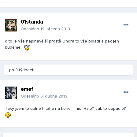
01standa
Odesláno
19. března 2013
o to je vše napínavější,prostě Ondra to vše poladí a pak jen
budeme
po 3 týdnech...
emef
Odesláno
6. dubna 2013
Taky jsem to úplně hltal a na konci... nic. Haló? Jak to dopadlo?