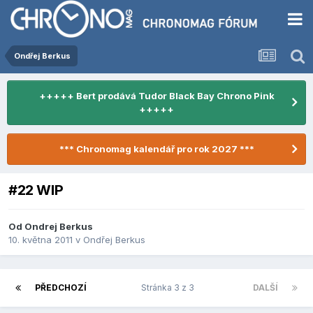
Ondřej Berkus
+++++ Bert prodává Tudor Black Bay Chrono Pink
+++++
*** Chronomag kalendář pro rok 2027 ***
#22 WIP
Od
Ondrej Berkus
10. května 2011
v
Ondřej Berkus
PŘEDCHOZÍ
Stránka 3 z 3
DALŠÍ