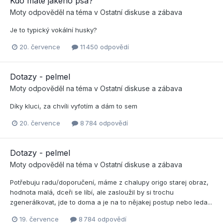
Kdo máte jakého psa?
Moty
odpověděl na téma v
Ostatní diskuse a zábava
Je to typický vokální husky?
20. července
11 450 odpovědí
Dotazy - pelmel
Moty
odpověděl na téma v
Ostatní diskuse a zábava
Díky kluci, za chvíli vyfotím a dám to sem
20. července
8 784 odpovědí
Dotazy - pelmel
Moty
odpověděl na téma v
Ostatní diskuse a zábava
Potřebuju radu/doporučení, máme z chalupy origo starej obraz,
hodnota malá, dceři se líbí, ale zasloužil by si trochu
zgenerálkovat, jde to doma a je na to nějakej postup nebo leda...
19. července
8 784 odpovědí