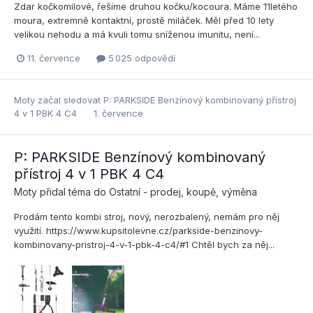
Zdar kočkomilové, řešíme druhou kočku/kocoura. Máme 11letého
moura, extremně kontaktní, prostě miláček. Měl před 10 lety
velikou nehodu a má kvuli tomu sníženou imunitu, není...
11. července
5 025 odpovědí
Moty
začal sledovat
P: PARKSIDE Benzínový kombinovaný přístroj
4 v 1 PBK 4 C4
1. července
P: PARKSIDE Benzínový kombinovaný
přístroj 4 v 1 PBK 4 C4
Moty
přidal téma do
Ostatní - prodej, koupě, výměna
Prodám tento kombi stroj, nový, nerozbalený, nemám pro něj
využití. https://www.kupsitolevne.cz/parkside-benzinovy-
kombinovany-pristroj-4-v-1-pbk-4-c4/#1 Chtěl bych za něj...