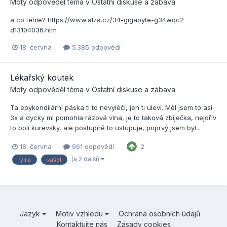
Moty
odpověděl téma v
Ostatní diskuse a zábava
a co tehle? https://www.alza.cz/34-gigabyte-g34wqc2-
d13104036.htm
18. června
5 385 odpovědí
Lékařský koutek
Moty
odpověděl téma v
Ostatní diskuse a zábava
Ta epykondilární páska ti to nevyléčí, jen ti uleví. Měl jsem to asi
3x a dycky mi pomohla rázová vlna, je to taková zbíječka, nejdřív
to bolí kurevsky, ale postupně to ustupuje, poprvý jsem byl...
18. června
961 odpovědí
2
(a 2 další)
rýma
kašel
Jazyk
Motiv vzhledu
Ochrana osobních údajů
Kontaktujte nás
Zásady cookies