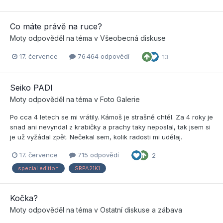
Co máte právě na ruce?
Moty
odpověděl na téma v
Všeobecná diskuse
17. července
76 464 odpovědí
13
Seiko PADI
Moty
odpověděl na téma v
Foto Galerie
Po cca 4 letech se mi vrátily. Kámoš je strašně chtěl. Za 4 roky je
snad ani nevyndal z krabičky a prachy taky neposlal, tak jsem si
je už vyžádal zpět. Nečekal sem, kolik radosti mi udělaj.
17. července
715 odpovědí
2
special edition
SRPA21K1
Kočka?
Moty
odpověděl na téma v
Ostatní diskuse a zábava