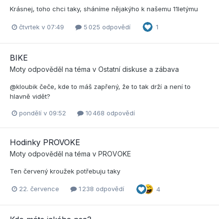
Krásnej, toho chci taky, sháníme nějakýho k našemu 11letýmu
čtvrtek v 07:49
5 025 odpovědí
1
BIKE
Moty
odpověděl na téma v
Ostatní diskuse a zábava
@kloubik čeče, kde to máš zapřený, že to tak drží a není to
hlavně vidět?
pondělí v 09:52
10 468 odpovědí
Hodinky PROVOKE
Moty
odpověděl na téma v
PROVOKE
Ten červený kroužek potřebuju taky
22. července
1 238 odpovědí
4