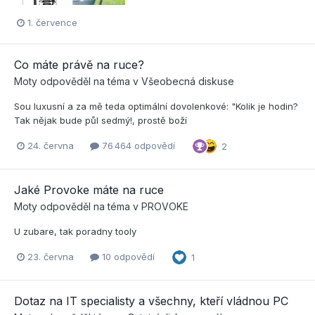
1. července
Co máte právě na ruce?
Moty
odpověděl na téma v
Všeobecná diskuse
Sou luxusní a za mě teda optimální dovolenkové: "Kolik je hodin?
Tak nějak bude půl sedmý!, prostě boží
24. června
76 464 odpovědí
2
Jaké Provoke máte na ruce
Moty
odpověděl na téma v
PROVOKE
U zubare, tak poradny tooly
23. června
10 odpovědí
1
Dotaz na IT specialisty a všechny, kteří vládnou PC