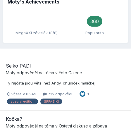
Moty's Achievements
360
MegaXXLzávislák (8/8)
Popularita
Seiko PADI
Moty
odpověděl na téma v
Foto Galerie
Ty rajčata jsou větší než Andy, chudíček maličkej
včera v 05:45
715 odpovědí
1
special edition
SRPA21K1
Kočka?
Moty
odpověděl na téma v
Ostatní diskuse a zábava