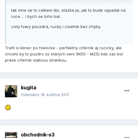
tak mne se to celkem libi, otazka je, jak to bude vypadat na
ruce ... i bych se toho bal.
cisty tvary pouzdra, rucky i ciselnik bez chyby.
Trafil si klinec po hlavicke - perfektny cifernik aj rucicky, ale
chcelo by to puzdro zo starych serii (M20 - M25) kde zas bol
prave cifernik slabsou strankou.
kugita
Odesláno
18. května 2011
obchodnik-o3