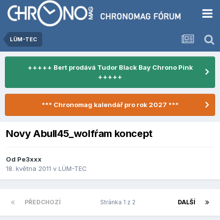
LÜM-TEC
+++++ Bert prodává Tudor Black Bay Chrono Pink
+++++
*** Chronomag kalendář pro rok 2027 ***
Novy Abull45_wolfŕam koncept
Od
Pe3xxx
18. května 2011
v
LÜM-TEC
PŘEDCHOZÍ
Stránka 1 z 2
DALŠÍ