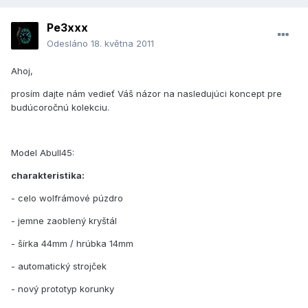
Pe3xxx
Odesláno
18. května 2011
Ahoj,
prosím dajte nám vedieť Váš názor na nasledujúci koncept pre
budúcoročnú kolekciu.
Model Abull45:
charakteristika:
- celo wolfrámové púzdro
- jemne zaoblený kryštál
- šírka 44mm / hrúbka 14mm
- automatický strojček
- nový prototyp korunky