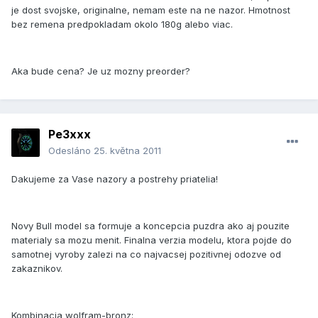
je dost svojske, originalne, nemam este na ne nazor. Hmotnost
bez remena predpokladam okolo 180g alebo viac.
Aka bude cena? Je uz mozny preorder?
Pe3xxx
Odesláno
25. května 2011
Dakujeme za Vase nazory a postrehy priatelia!
Novy Bull model sa formuje a koncepcia puzdra ako aj pouzite
materialy sa mozu menit. Finalna verzia modelu, ktora pojde do
samotnej vyroby zalezi na co najvacsej pozitivnej odozve od
zakaznikov.
Kombinacia wolfram-bronz: