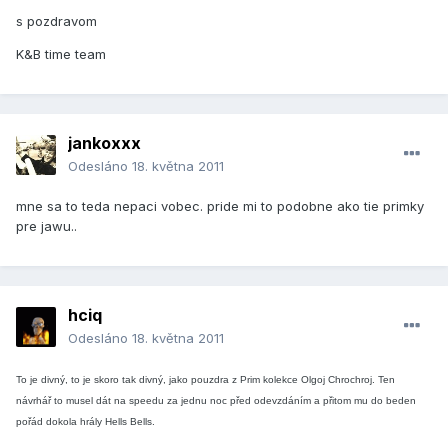
s pozdravom
K&B time team
jankoxxx
Odesláno
18. května 2011
mne sa to teda nepaci vobec. pride mi to podobne ako tie primky
pre jawu..
hciq
Odesláno
18. května 2011
To je divný, to je skoro tak divný, jako pouzdra z Prim kolekce Olgoj Chrochroj. Ten
návrhář to musel dát na speedu za jednu noc před odevzdáním a přitom mu do beden
pořád dokola hrály Hells Bells.