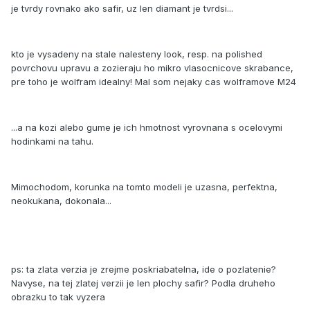
je tvrdy rovnako ako safir, uz len diamant je tvrdsi...
kto je vysadeny na stale nalesteny look, resp. na polished
povrchovu upravu a zozieraju ho mikro vlasocnicove skrabance,
pre toho je wolfram idealny! Mal som nejaky cas wolframove M24
...a na kozi alebo gume je ich hmotnost vyrovnana s ocelovymi
hodinkami na tahu.
Mimochodom, korunka na tomto modeli je uzasna, perfektna,
neokukana, dokonala...
ps: ta zlata verzia je zrejme poskriabatelna, ide o pozlatenie?
Navyse, na tej zlatej verzii je len plochy safir? Podla druheho
obrazku to tak vyzera