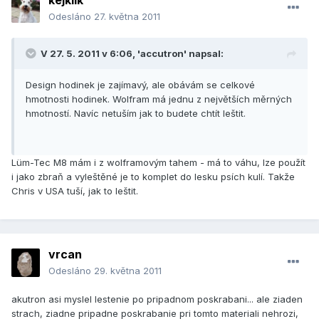
kejklik
Odesláno
27. května 2011
V 27. 5. 2011 v 6:06, 'accutron' napsal:
Design hodinek je zajímavý, ale obávám se celkové
hmotnosti hodinek. Wolfram má jednu z největších měrných
hmotností. Navíc netuším jak to budete chtít leštit.
Lüm-Tec M8 mám i z wolframovým tahem - má to váhu, lze použít
i jako zbraň a vyleštěné je to komplet do lesku psích kulí. Takže
Chris v USA tuší, jak to leštit.
vrcan
Odesláno
29. května 2011
akutron asi myslel lestenie po pripadnom poskrabani... ale ziaden
strach, ziadne pripadne poskrabanie pri tomto materiali nehrozi,