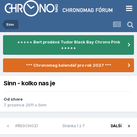
Sinn
+++++ Bert prodává Tudor Black Bay Chrono Pink
+++++
*** Chronomag kalendář pro rok 2027 ***
Sinn - kolko nas je
Od
shore
7. prosince 2011
v
Sinn
PŘEDCHOZÍ
Stránka 1 z 7
DALŠÍ