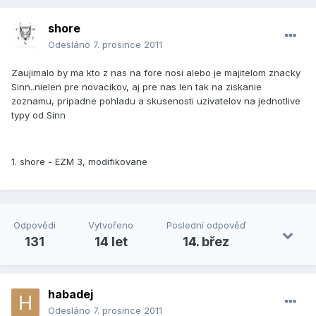
shore
Odesláno
7. prosince 2011
Zaujimalo by ma kto z nas na fore nosi alebo je majitelom znacky
Sinn..nielen pre novacikov, aj pre nas len tak na ziskanie
zoznamu, pripadne pohladu a skusenosti uzivatelov na jednotlive
typy od Sinn
1. shore - EZM 3, modifikovane
Odpovědi
Vytvořeno
Poslední odpověď
131
14 let
14. břez
habadej
Odesláno
7. prosince 2011