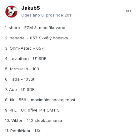
JakubS
Odesláno
8. prosince 2011
1. shore - EZM 3, modifikovane
2. habadej - 857. Skvělý hodinky.
3. Ohm-Aztec - 657
4. Leviathan - U1 SDR
5. fermuello - 103
6. Tada - 103St
7. Ace - U1 SDR
8. fík - 556 I, maximální spokojenost.
9. KFL - U1, dříve 144 GMT ST
10. Viktor - 142 steel/Lemania
11. PatrikNapr - UX