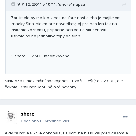
V 7. 12. 2011 v 10:11, 'shore' napsal:
Zaujimalo by ma kto z nas na fore nosi alebo je majitelom
znacky Sinn..nielen pre novacikov, aj pre nas len tak na
ziskanie zoznamu, pripadne pohladu a skusenosti
uzivatelov na jednotlive typy od Sinn
1. shore - EZM 3, modifikovane
SINN 556 I, maximální spokojenost. Uvažuji ještě o U2 SDR, ale
čekám, jestli nebudou nějaké novinky.
shore
Odesláno
8. prosince 2011
Aldo ta nova 857 je dokonala, uz som na nu kukal pred casom a