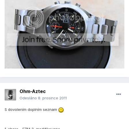
Ohm-Aztec
Odesláno
8. prosince 2011
S dovolením doplním seznam
1. shore - EZM 3, modifikovane