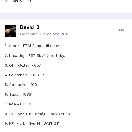
12. JakubS - U1
David_B
Odesláno
8. prosince 2011
1. shore - EZM 3, modifikovane
2. habadej - 857. Skvělý hodinky.
3. Ohm-Aztec - 657
4. Leviathan - U1 SDR
5. fermuello - 103
6. Tada - 103St
7. Ace - U1 SDR
8. fík - 556 I, maximální spokojenost.
9. KFL - U1, dříve 144 GMT ST