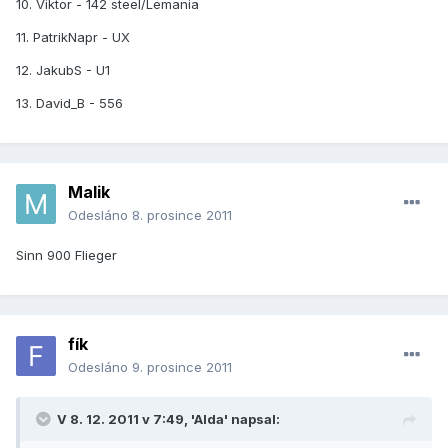
10. Viktor - 142 steel/Lemania
11. PatrikNapr - UX
12. JakubS - U1
13. David_B - 556
Malik
Odesláno
8. prosince 2011
Sinn 900 Flieger
fík
Odesláno
9. prosince 2011
V 8. 12. 2011 v 7:49, 'Alda' napsal: