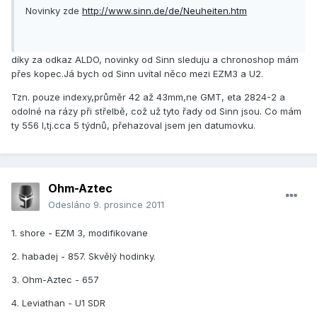
Novinky zde
http://www.sinn.de/de/Neuheiten.htm
díky za odkaz ALDO, novinky od Sinn sleduju a chronoshop mám
přes kopec.Já bych od Sinn uvítal něco mezi EZM3 a U2.
Tzn. pouze indexy,průměr 42 až 43mm,ne GMT, eta 2824-2 a
odolné na rázy při střelbě, což už tyto řady od Sinn jsou. Co mám
ty 556 I,tj.cca 5 týdnů, přehazoval jsem jen datumovku.
Ohm-Aztec
Odesláno
9. prosince 2011
1. shore - EZM 3, modifikovane
2. habadej - 857. Skvělý hodinky.
3. Ohm-Aztec - 657
4. Leviathan - U1 SDR