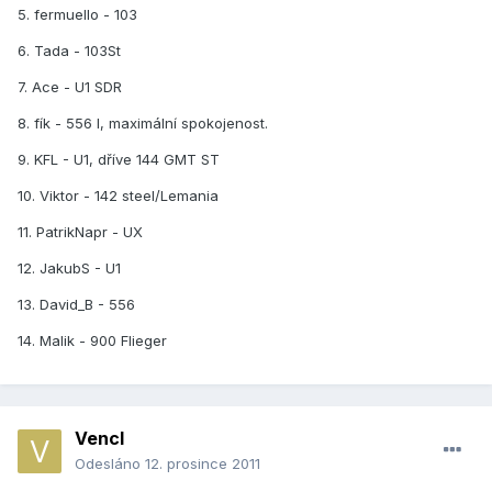
5. fermuello - 103
6. Tada - 103St
7. Ace - U1 SDR
8. fík - 556 I, maximální spokojenost.
9. KFL - U1, dříve 144 GMT ST
10. Viktor - 142 steel/Lemania
11. PatrikNapr - UX
12. JakubS - U1
13. David_B - 556
14. Malik - 900 Flieger
Vencl
Odesláno
12. prosince 2011