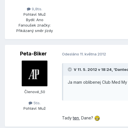
9,8tis.
Pohlaví:
Muž
Bydlí:
Ano
Fanoušek značky:
Přikázaný směr jízdy
Peta-Biker
Odesláno
11. května 2012
V 11. 5. 2012 v 18:24, 'Dante
Ja mam oblibenej Club Med My O
Členové_50
5tis.
Pohlaví:
Muž
Tady
ten
, Dane?