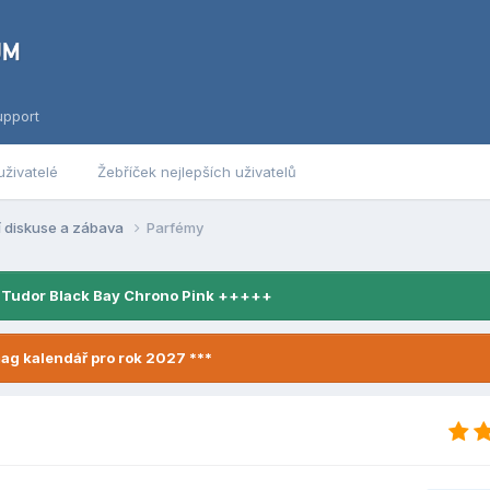
upport
uživatelé
Žebříček nejlepších uživatelů
í diskuse a zábava
Parfémy
 Tudor Black Bay Chrono Pink +++++
ag kalendář pro rok 2027 ***