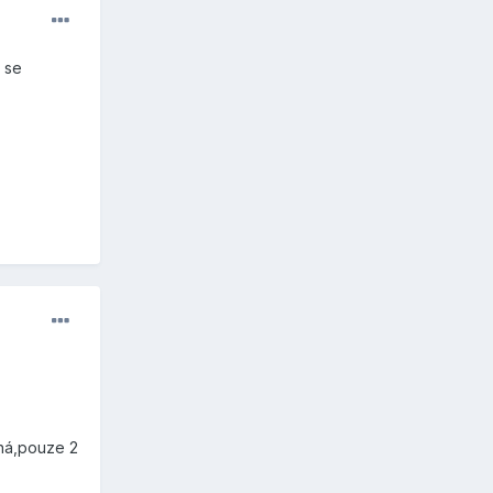
 se
lná,pouze 2