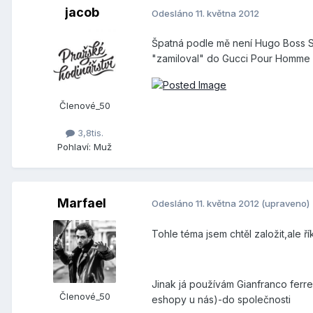
jacob
Odesláno
11. května 2012
Špatná podle mě není Hugo Boss Sel
"zamiloval" do Gucci Pour Homme I
Členové_50
3,8tis.
Pohlaví:
Muž
Marfael
Odesláno
11. května 2012
(upraveno)
Tohle téma jsem chtěl založit,ale ří
Jinak já používám Gianfranco ferr
Členové_50
eshopy u nás)-do společnosti