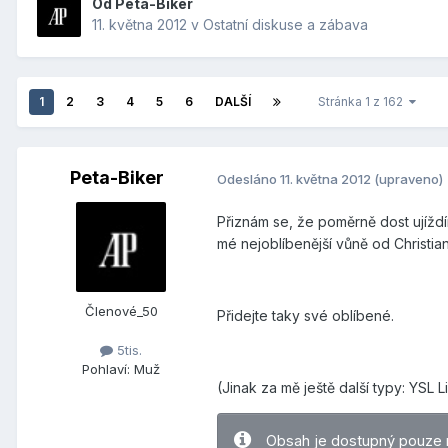
Od
Peta-Biker
11. května 2012
v
Ostatní diskuse a zábava
1
2
3
4
5
6
DALŠÍ
Stránka 1 z 162
Peta-Biker
Odesláno
11. května 2012
(upraveno)
Přiznám se, že poměrně dost ujíždí
mé nejoblíbenější vůně od Christia
Členové_50
Přidejte taky své oblíbené.
5tis.
Pohlaví:
Muž
(Jinak za mě ještě další typy: YSL 
Obsah je dostupný pouze 