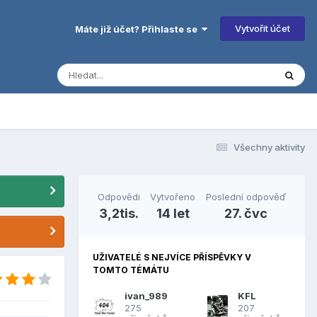
Vytvořit účet
Máte již účet? Přihlaste se
Všechny aktivity
Odpovědi
Vytvořeno
Poslední odpověď
3,2tis.
14 let
27. čvc
UŽIVATELÉ S NEJVÍCE PŘÍSPĚVKY V
TOMTO TÉMÁTU
ivan_989
KFL
275
207