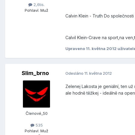
2,6tis.
Pohlaví:
Muž
Calvin Klein - Truth Do společnosti
Calvil Klein-Crave na sport,na ve
Upraveno
11. května 2012
uživatel
Slim_brno
Odesláno
11. května 2012
Zelenej Lakosta je geniální, ten už
ale hodně těžkej - ideálně na ope
Členové_50
535
Pohlaví:
Muž