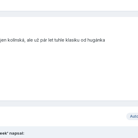
o jen kolínská, ale už pár let tuhle klasiku od hugánka
Aut
ueek' napsal: