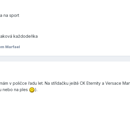
 a na sport
n,taková každodeňka
em Marfael
 mám v poličce řadu let. Na střídačku ještě CK Eternity a Versace Man
ru nebo na ples
).