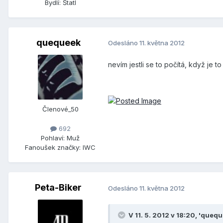
Bydlí:
Štatl
quequeek
Odesláno
11. května 2012
nevím jestli se to počítá, když je t
Členové_50
692
Pohlaví:
Muž
Fanoušek značky:
IWC
Peta-Biker
Odesláno
11. května 2012
V 11. 5. 2012 v 18:20, 'queq