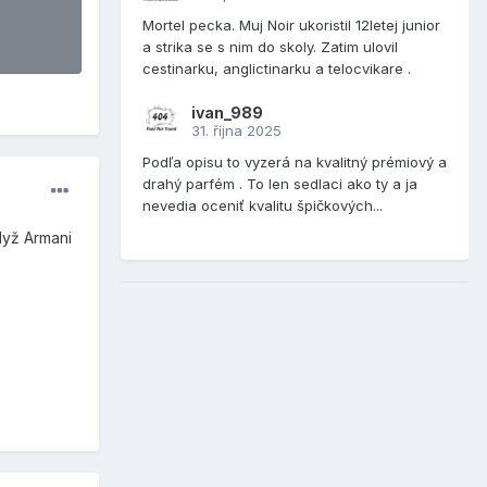
Mortel pecka. Muj Noir ukoristil 12letej junior
a strika se s nim do skoly. Zatim ulovil
cestinarku, anglictinarku a telocvikare .
ivan_989
31. října 2025
Podľa opisu to vyzerá na kvalitný prémiový a
drahý parfém . To len sedlaci ako ty a ja
nevedia oceniť kvalitu špičkových...
když Armani