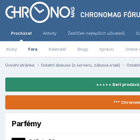
Procházet
Aktivity
Žebříček nejlepších uživatelů
S
Kluby
Fóra
Kalendář
Blogy
Správci
Online 
Úvodní stránka
Ostatní diskuse (o serveru, zábava a tak)
Ostatn
+++++ Bert prodává
*** Chronom
Parfémy