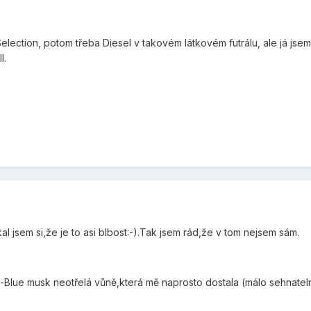
ection, potom třeba Diesel v takovém látkovém futrálu, ale já jsem
I.
kal jsem si,že je to asi blbost:-).Tak jsem rád,že v tom nejsem sám.
e-Blue musk neotřelá vůně,která mě naprosto dostala (málo sehnate