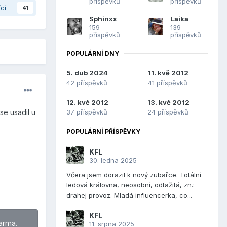
příspěvků
příspěvků
ící
41
Sphinxx
Laika
159
139
příspěvků
příspěvků
POPULÁRNÍ DNY
5. dub 2024
11. kvě 2012
42 příspěvků
41 příspěvků
12. kvě 2012
13. kvě 2012
37 příspěvků
24 příspěvků
se usadil u
POPULÁRNÍ PŘÍSPĚVKY
KFL
30. ledna 2025
Včera jsem dorazil k nový zubařce. Totální
ledová královna, neosobní, odtažitá, zn.:
drahej provoz. Mladá influencerka, co...
KFL
arma.
11. srpna 2025