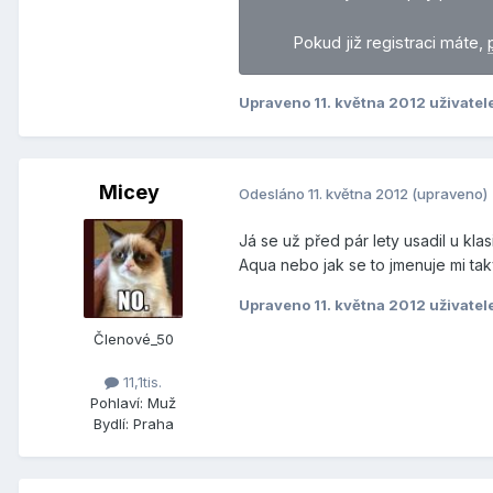
Pokud již registraci máte,
Upraveno
11. května 2012
uživatel
Micey
Odesláno
11. května 2012
(upraveno)
Já se už před pár lety usadil u kla
Aqua nebo jak se to jmenuje mi tak
Upraveno
11. května 2012
uživatel
Členové_50
11,1tis.
Pohlaví:
Muž
Bydlí:
Praha