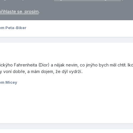
přihlaste se, prosím
.
em Peta-Biker
sickýho Fahrenheita (Dior) a nějak nevim, co jinýho bych měl chtít. I
y voní dobře, a mám dojem, že dýl vydrží..
em Micey