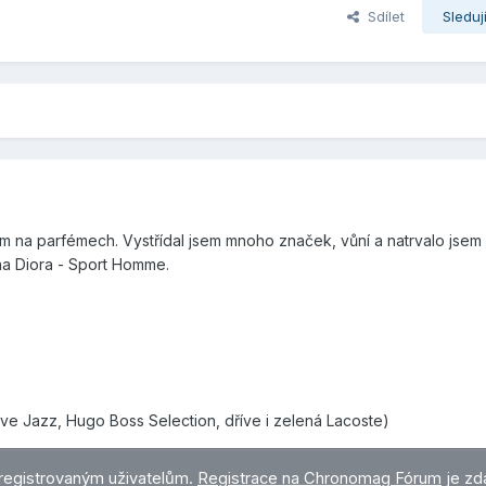
Sdílet
Sleduj
m na parfémech. Vystřídal jsem mnoho značek, vůní a natrvalo jsem 
na Diora - Sport Homme.
Live Jazz, Hugo Boss Selection, dříve i zelená Lacoste)
registrovaným uživatelům.
Registrace na Chronomag Fórum
je zd