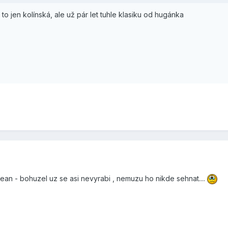
e to jen kolínská, ale už pár let tuhle klasiku od hugánka
)
n - bohuzel uz se asi nevyrabi , nemuzu ho nikde sehnat....