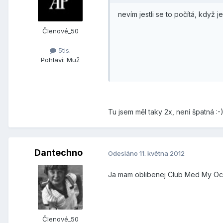
nevím jestli se to počítá, když j
Členové_50
5tis.
Pohlaví:
Muž
Tu jsem měl taky 2x, není špatná :-
Dantechno
Odesláno
11. května 2012
Ja mam oblibenej Club Med My Ocea
Členové_50