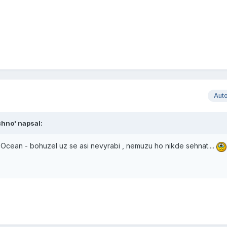
Aut
chno' napsal:
cean - bohuzel uz se asi nevyrabi , nemuzu ho nikde sehnat....