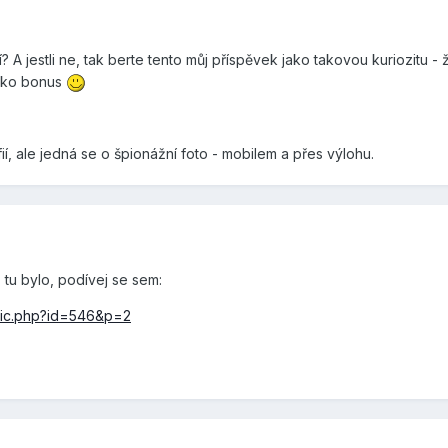
? A jestli ne, tak berte tento můj příspěvek jako takovou kuriozitu 
jako bonus
í, ale jedná se o špionážní foto - mobilem a přes výlohu.
tu bylo, podívej se sem:
opic.php?id=546&p=2