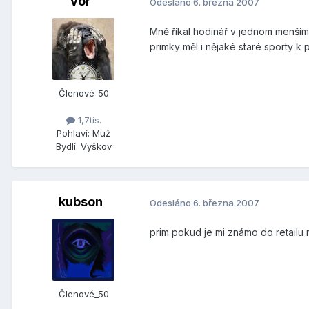
vor
Odesláno
6. března 2007
Mně říkal hodinář v jednom menším 
primky měl i nějaké staré sporty k p
Členové_50
1,7tis.
Pohlaví:
Muž
Bydlí:
Vyškov
kubson
Odesláno
6. března 2007
prim pokud je mi známo do retailu
Členové_50