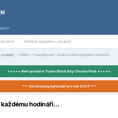
upport
uživatelé
Žebříček nejlepších uživatelů
é hodinky
PRIM s "Tourbillonem" aneb nevěřte každému hodináři...
+++++ Bert prodává Tudor Black Bay Chrono Pink +++++
*** Chronomag kalendář pro rok 2027 ***
 každému hodináři...