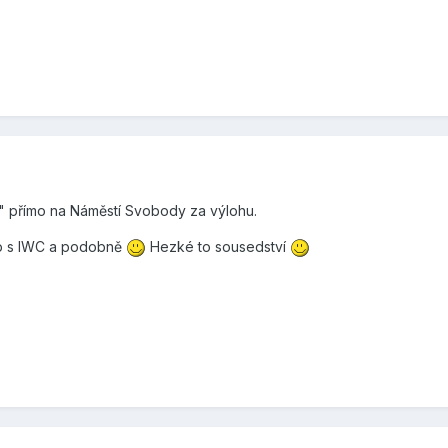
u" přímo na Náměstí Svobody za výlohu.
op s IWC a podobně
Hezké to sousedství