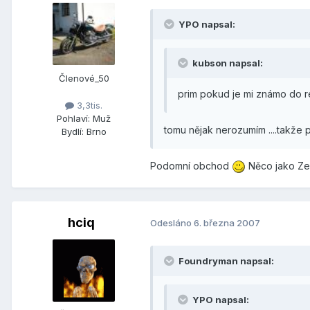
YPO napsal:
kubson napsal:
Členové_50
prim pokud je mi známo do r
3,3tis.
Pohlaví:
Muž
tomu nějak nerozumím ....takže prod
Bydlí:
Brno
Podomní obchod
Něco jako Ze
hciq
Odesláno
6. března 2007
Foundryman napsal:
YPO napsal: