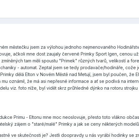
ném městečku jsem za výlohou jednoho nejmenovaného Hodinářství 
ovuje, ačkoli mne dost zaujaly červené Primky Sport Igen, cenou u
 zmíněných tam měli spoustu "Primek" různých tvarů, velikostí a for
mechaniky - automat. Zeptal jsem se tedy prodavače/hodináře, cože 
Primky dělá Elton v Novém Městě nad Metují, jsem byl poučen, že El
 mu oznámil, že má asi nepřesné informace a ať se podívá na intern
delu viz. foto níže, byl vidět skrz průhledné dýnko na rotoru stroj
dukce Primu - Eltonu mne moc neoslovuje, přesto toto vlákno občas
ratelský zájem o "staré/malé" Primky a jak se ceny některých modelů
lastně ve skutečnosti je? Jestli doopravdy u nás vyrábí hodinky se 