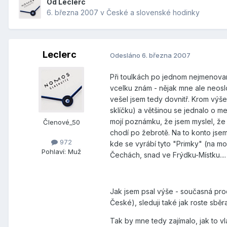
Od
Leclerc
6. března 2007
v
České a slovenské hodinky
Leclerc
Odesláno
6. března 2007
Při toulkách po jednom nejmenova
vcelku znám - nějak mne ale neosl
vešel jsem tedy dovnitř. Krom výše
sklíčku) a většinou se jednalo o 
mojí poznámku, že jsem myslel, že 
Členové_50
chodí po žebrotě. Na to konto jsem
972
kde se vyrábí tyto "Primky" (na mo
Pohlaví:
Muž
Čechách, snad ve Frýdku-Místku....
Jak jsem psal výše - současná pro
České), sleduji také jak roste sbě
Tak by mne tedy zajímalo, jak to v