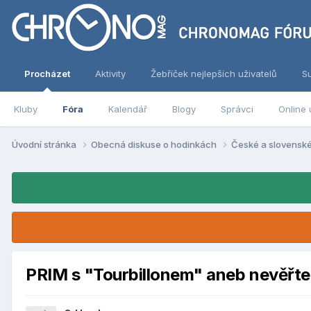
Procházet
Aktivity
Žebříček nejlepších uživatelů
S
Kluby
Fóra
Kalendář
Blogy
Správci
Online 
Úvodní stránka
Obecná diskuse o hodinkách
České a slovensk
PRIM s "Tourbillonem" aneb nevěřte