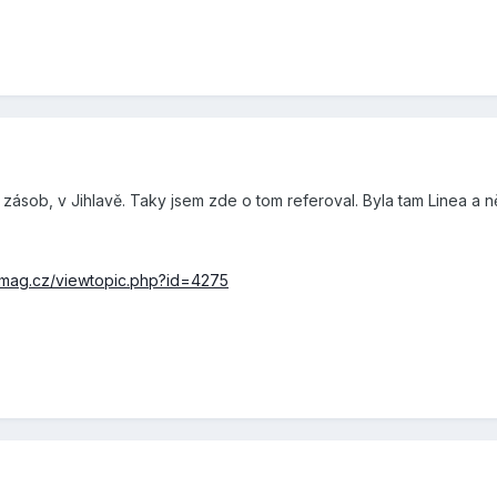
 zásob, v Jihlavě. Taky jsem zde o tom referoval. Byla tam Linea a ně
omag.cz/viewtopic.php?id=4275