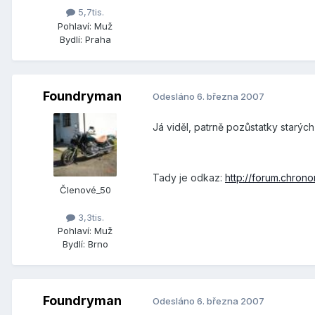
5,7tis.
Pohlaví:
Muž
Bydlí:
Praha
Foundryman
Odesláno
6. března 2007
Já viděl, patrně pozůstatky starých
Tady je odkaz:
http://forum.chron
Členové_50
3,3tis.
Pohlaví:
Muž
Bydlí:
Brno
Foundryman
Odesláno
6. března 2007