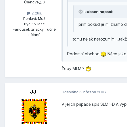
Členové_50
kubson napsal:
2,2tis.
Pohlaví:
Muž
Bydlí:
v lese
prim pokud je mi známo d
Fanoušek značky:
ručně
dělané
tomu nějak nerozumím ....takže p
Podomní obchod
Něco jako
Žeby MLM ?
JJ
Odesláno
6. března 2007
V jejich případě spíš SLM :-D A vypa