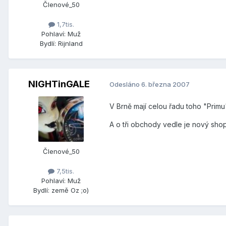
Členové_50
1,7tis.
Pohlaví:
Muž
Bydlí:
Rijnland
NIGHTinGALE
Odesláno
6. března 2007
V Brně mají celou řadu toho "Prim
A o tři obchody vedle je nový sh
Členové_50
7,5tis.
Pohlaví:
Muž
Bydlí:
země Oz ;o)