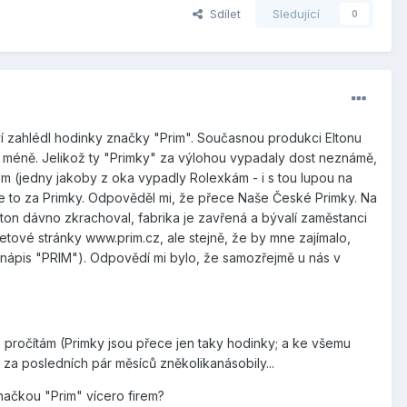
Sdílet
Sledující
0
zahlédl hodinky značky "Prim". Současnou produkci Eltonu
ž méně. Jelikož ty "Primky" za výlohou vypadaly dost neznámě,
em (jedny jakoby z oka vypadly Rolexkám - i s tou lupou na
je to za Primky. Odpověděl mi, že přece Naše České Primky. Na
ton dávno zkrachoval, fabrika je zavřená a bývalí zaměstanci
etové stránky www.prim.cz, ale stejně, že by mne zajímalo,
ku nápis "PRIM"). Odpovědí mi bylo, že samozřejmě u nás v
 pročítám (Primky jsou přece jen taky hodinky; a ke všemu
 za posledních pár měsíců zněkolikanásobily...
značkou "Prim" vícero firem?