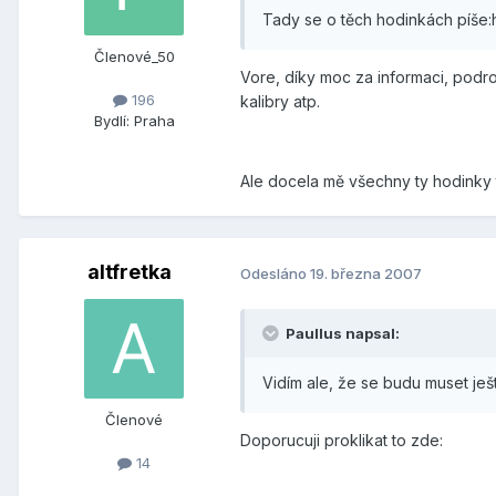
Tady se o těch hodinkách píše
Členové_50
Vore, díky moc za informaci, podro
196
kalibry atp.
Bydlí:
Praha
Ale docela mě všechny ty hodinky t
altfretka
Odesláno
19. března 2007
Paullus napsal:
Vidím ale, že se budu muset ješt
Členové
Doporucuji proklikat to zde:
14