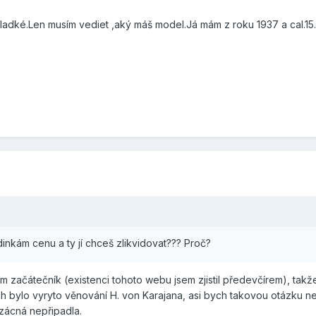
ladké.Len musím vediet ,aký máš model.Já mám z roku 1937 a cal.15
inkám cenu a ty jí chceš zlikvidovat??? Proč?
 začátečník (existenci tohoto webu jsem zjistil předevčírem), takž
h bylo vyryto věnování H. von Karajana, asi bych takovou otázku 
vzácná nepřipadla.