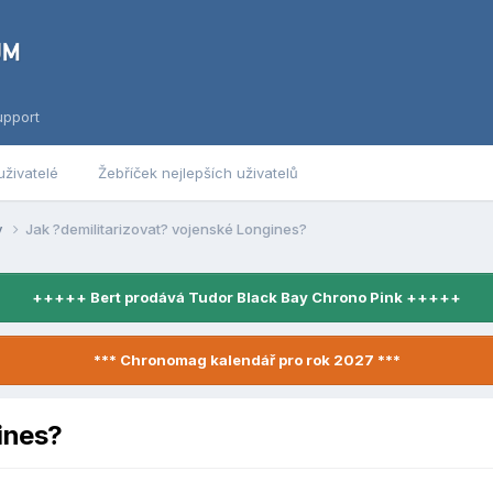
upport
uživatelé
Žebříček nejlepších uživatelů
y
Jak ?demilitarizovat? vojenské Longines?
+++++ Bert prodává Tudor Black Bay Chrono Pink +++++
*** Chronomag kalendář pro rok 2027 ***
ines?