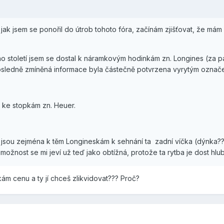
k jsem se ponořil do útrob tohoto fóra, začínám zjišťovat, že mám
 století jsem se dostal k náramkovým hodinkám zn. Longines (za pá
Posledně zmíněná informace byla částečně potvrzena vyrytým označ
 ke stopkám zn. Heuer.
 jsou zejména k těm Longineskám k sehnání ta zadní víčka (dýnka???)
 možnost se mi jeví už teď jako obtížná, protože ta rytba je dost hlu
ám cenu a ty jí chceš zlikvidovat??? Proč?