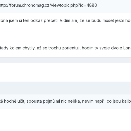
:http://forum.chronomag.cz/viewtopic.php?id=4880
bně jsem si ten odkaz přečetl. Vidím ale, že se budu muset ještě hod
ady kolem chytily, až se trochu zorientuji, hodím ty svoje dvoje Lo
ě hodně učit, spousta pojmů mi nic neříká, nevím např. co jsou kalib