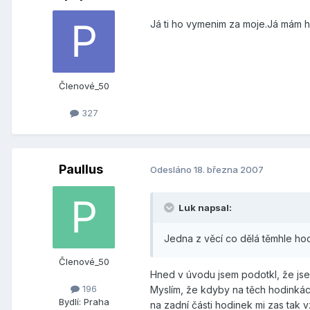
Já ti ho vymenim za moje.Já mám h
Členové_50
327
Paullus
Odesláno
18. března 2007
Luk napsal:
Jedna z věcí co dělá těmhle hod
Členové_50
Hned v úvodu jsem podotkl, že jsem
196
Myslím, že kdyby na těch hodinkác
Bydlí:
Praha
na zadní části hodinek mi zas tak 