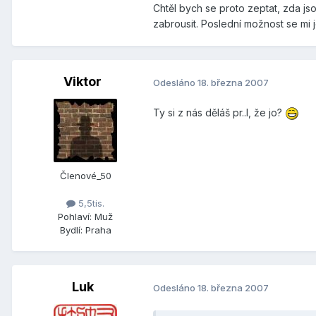
Chtěl bych se proto zeptat, zda js
zabrousit. Poslední možnost se mi j
Viktor
Odesláno
18. března 2007
Ty si z nás děláš pr..l, že jo?
Členové_50
5,5tis.
Pohlaví:
Muž
Bydlí:
Praha
Luk
Odesláno
18. března 2007