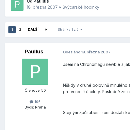
Od
Paullus
18. března 2007
v
Švýcarské hodinky
1
2
DALŠÍ
Stránka 1 z 2
Paullus
Odesláno
18. března 2007
Jsem na Chronomagu newbie a jak j
Někdy v druhé polovině minulého s
Členové_50
pro vojenské piloty. Posledně zmí
196
Bydlí:
Praha
Stejným způsobem jsem dostal i ke