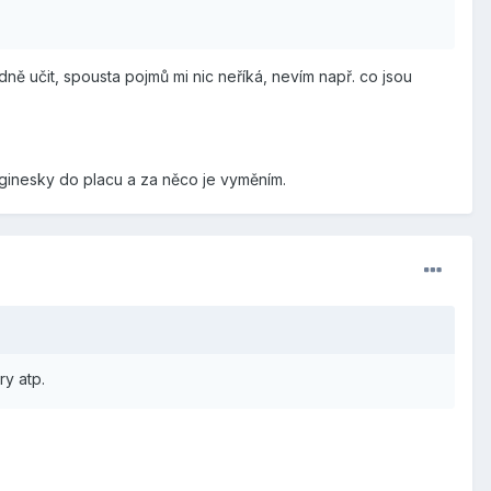
ně učit, spousta pojmů mi nic neříká, nevím např. co jsou
nginesky do placu a za něco je vyměním.
ry atp.