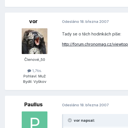
vor
Odesláno
18. března 2007
Tady se o těch hodinkách píše:
http://forum.chronomag.cz/viewto
Členové_50
1,7tis.
Pohlaví:
Muž
Bydlí:
Vyškov
Paullus
Odesláno
18. března 2007
vor napsal: