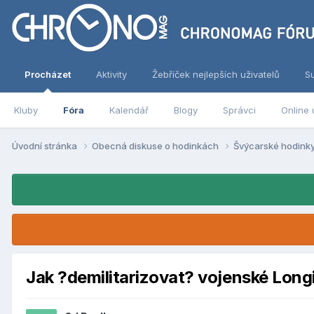
Procházet
Aktivity
Žebříček nejlepších uživatelů
S
Kluby
Fóra
Kalendář
Blogy
Správci
Online 
Úvodní stránka
Obecná diskuse o hodinkách
Švýcarské hodink
Jak ?demilitarizovat? vojenské Long