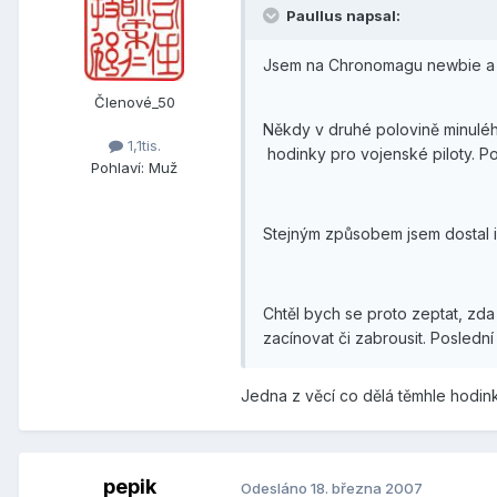
Paullus napsal:
Jsem na Chronomagu newbie a ja
Členové_50
Někdy v druhé polovině minulého
1,1tis.
hodinky pro vojenské piloty. 
Pohlaví:
Muž
Stejným způsobem jsem dostal i
Chtěl bych se proto zeptat, zda
zacínovat či zabrousit. Poslední
Jedna z věcí co dělá těmhle hodink
pepik
Odesláno
18. března 2007