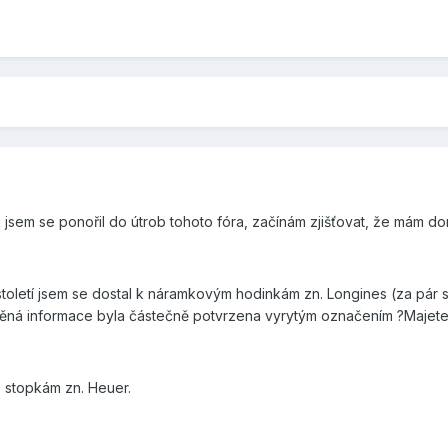
sem se ponořil do útrob tohoto fóra, začínám zjišťovat, že mám do
toletí jsem se dostal k náramkovým hodinkám zn. Longines (za pár s
něná informace byla částečně potvrzena vyrytým označením ?Majete
 stopkám zn. Heuer.