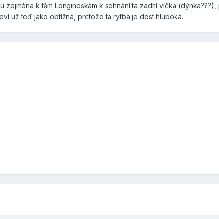
ou zejména k těm Longineskám k sehnání ta zadní víčka (dýnka???), př
eví už teď jako obtížná, protože ta rytba je dost hluboká.