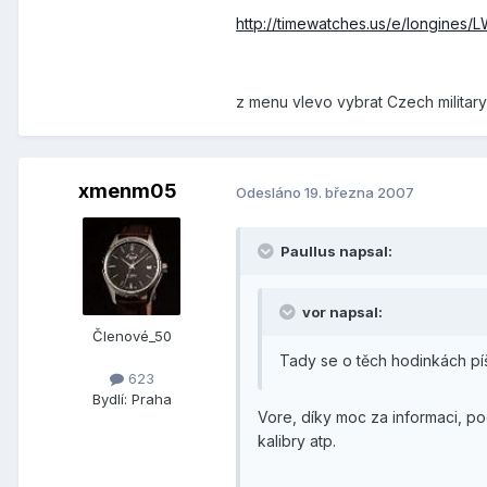
http://timewatches.us/e/longines/
z menu vlevo vybrat Czech military
xmenm05
Odesláno
19. března 2007
Paullus napsal:
vor napsal:
Členové_50
Tady se o těch hodinkách pí
623
Bydlí:
Praha
Vore, díky moc za informaci, po
kalibry atp.