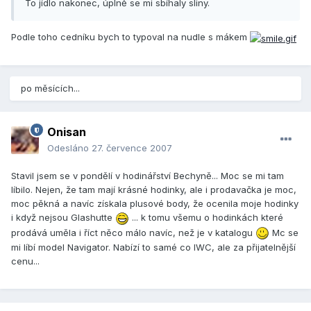
To jídlo nakonec, úplně se mi sbíhaly sliny.
Podle toho cedníku bych to typoval na nudle s mákem
po měsících...
Onisan
Odesláno
27. července 2007
Stavil jsem se v pondělí v hodinářství Bechyně... Moc se mi tam
líbilo. Nejen, že tam mají krásné hodinky, ale i prodavačka je moc,
moc pěkná a navíc získala plusové body, že ocenila moje hodinky
i když nejsou Glashutte
... k tomu všemu o hodinkách které
prodává uměla i říct něco málo navíc, než je v katalogu
Mc se
mi líbí model Navigator. Nabízí to samé co IWC, ale za přijatelnější
cenu...