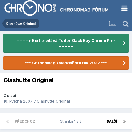
Glashütte Original
+++++ Bert prodává Tudor Black Bay Chrono Pink
+++++
*** Chronomag kalendář pro rok 2027 ***
Glashutte Original
Od
safi
10. května 2007
v
Glashütte Original
PŘEDCHOZÍ
Stránka 1 z 3
DALŠÍ