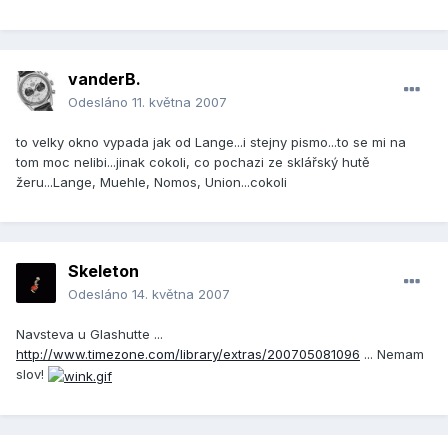
vanderB.
Odesláno
11. května 2007
to velky okno vypada jak od Lange...i stejny pismo...to se mi na
tom moc nelibi...jinak cokoli, co pochazi ze sklářský hutě
žeru...Lange, Muehle, Nomos, Union...cokoli
Skeleton
Odesláno
14. května 2007
Navsteva u Glashutte ...
http://www.timezone.com/library/extras/200705081096
... Nemam
slov!