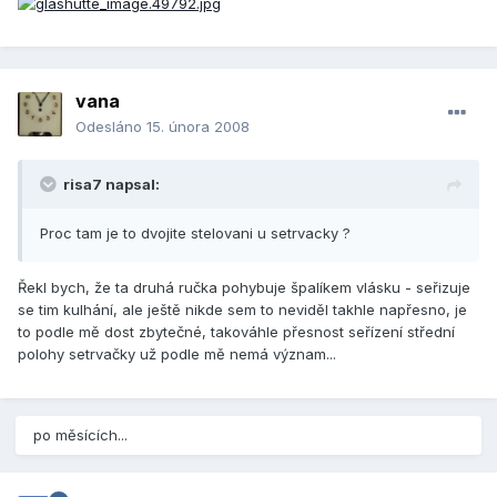
vana
Odesláno
15. února 2008
risa7 napsal:
Proc tam je to dvojite stelovani u setrvacky ?
Řekl bych, že ta druhá ručka pohybuje špalíkem vlásku - seřizuje
se tim kulhání, ale ještě nikde sem to neviděl takhle napřesno, je
to podle mě dost zbytečné, takováhle přesnost seřízení střední
polohy setrvačky už podle mě nemá význam...
po měsících...