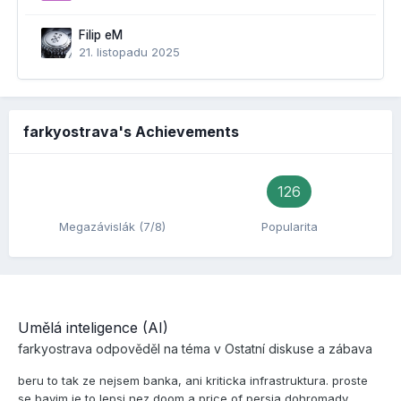
Filip eM
21. listopadu 2025
farkyostrava's Achievements
126
Megazávislák (7/8)
Popularita
Umělá inteligence (AI)
farkyostrava
odpověděl na téma v
Ostatní diskuse a zábava
beru to tak ze nejsem banka, ani kriticka infrastruktura. proste
se bavim je to lepsi nez doom a price of persia dohromady .