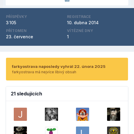
PŘÍSPĚVKY
REGISTRACE
3 105
10. dubna 2014
PŘÍTOMEN
VÍTĚZNÉ DNY
23. července
1
farkyostrava naposledy vyhrál 22. února 2025
farkyostrava má nejvíce líbivý obsah
21 sledujících