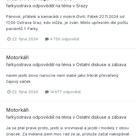
farkyostrava
odpověděl na téma v
Srazy
Pánové, přátelé a kamarádi z mokré čtvrti. Pátek 22.11.2024 od
17,00 Ostrava Sraz, kdo může, je zván. Místo upřesním dle počtu
pacientů 1. Farky
22. října 2024
4 750 odpovědí
Motorkáři
farkyostrava
odpověděl na téma v
Ostatní diskuse a zábava
navim jestli slovo narocne není slabé jako tríkrát převařený
čajový sáček
22. října 2024
14 677 odpovědí
Motorkáři
farkyostrava
odpověděl na téma v
Ostatní diskuse a zábava
Ja se ptal prave proto, jestli si srovnaval a jezdil i modely z obou
znacek. Za Indiana jsem moc rad ze je, protože začal nakopávat