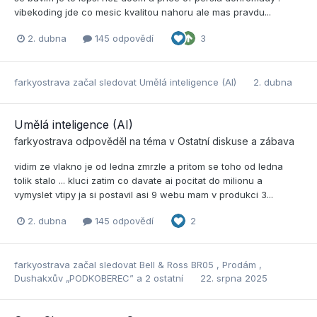
vibekoding jde co mesic kvalitou nahoru ale mas pravdu...
2. dubna
145 odpovědí
3
farkyostrava
začal sledovat
Umělá inteligence (AI)
2. dubna
Umělá inteligence (AI)
farkyostrava
odpověděl na téma v
Ostatní diskuse a zábava
vidim ze vlakno je od ledna zmrzle a pritom se toho od ledna
tolik stalo ... kluci zatim co davate ai pocitat do milionu a
vymyslet vtipy ja si postavil asi 9 webu mam v produkci 3...
2. dubna
145 odpovědí
2
farkyostrava
začal sledovat
Bell & Ross BR05
,
Prodám
,
Dushakxův „PODKOBEREC”
a 2 ostatní
22. srpna 2025