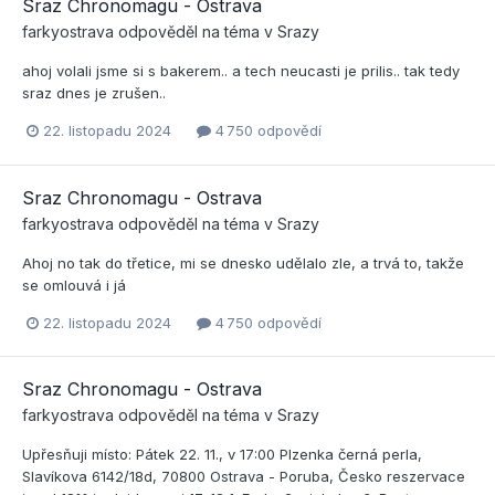
Sraz Chronomagu - Ostrava
farkyostrava
odpověděl na téma v
Srazy
ahoj volali jsme si s bakerem.. a tech neucasti je prilis.. tak tedy
sraz dnes je zrušen..
22. listopadu 2024
4 750 odpovědí
Sraz Chronomagu - Ostrava
farkyostrava
odpověděl na téma v
Srazy
Ahoj no tak do třetice, mi se dnesko udělalo zle, a trvá to, takže
se omlouvá i já
22. listopadu 2024
4 750 odpovědí
Sraz Chronomagu - Ostrava
farkyostrava
odpověděl na téma v
Srazy
Upřesňuji místo: Pátek 22. 11., v 17:00 Plzenka černá perla,
Slavíkova 6142/18d, 70800 Ostrava - Poruba, Česko reszervace