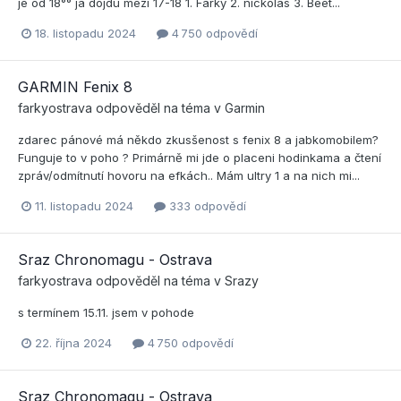
je od 18°° ja dojdu mezi 17-18 1. Farky 2. nickolas 3. Beet...
18. listopadu 2024
4 750 odpovědí
GARMIN Fenix 8
farkyostrava
odpověděl na téma v
Garmin
zdarec pánové má někdo zkusšenost s fenix 8 a jabkomobilem?
Funguje to v poho ? Primárně mi jde o placeni hodinkama a čtení
zpráv/odmítnutí hovoru na efkách.. Mám ultry 1 a na nich mi...
11. listopadu 2024
333 odpovědí
Sraz Chronomagu - Ostrava
farkyostrava
odpověděl na téma v
Srazy
s termínem 15.11. jsem v pohode
22. října 2024
4 750 odpovědí
Sraz Chronomagu - Ostrava