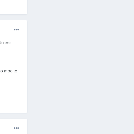
k nosi
ko moc je