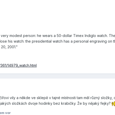
 very modest person: he wears a 50-dollar Timex Indiglo watch. Th
r lose his watch: the presidential watch has a personal engraving on 
20, 2001."
0/361/14979_watch.html
čířovi vily a někde ve sklepě v tajné místnosti tam měl různý složky, 
ějakých složkách dvoje hodinky bez krabičky. Že by nějaký fejky?
em vor