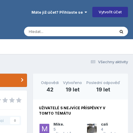
Vytvořit účet
Máte již účet? Přihlaste se
Všechny aktivity
Odpovědi
Vytvořeno
Poslední odpověď
42
19 let
19 let
UŽIVATELÉ S NEJVÍCE PŘÍSPĚVKY V
TOMTO TÉMÁTU
ící
0
Mike.
cali
5
4