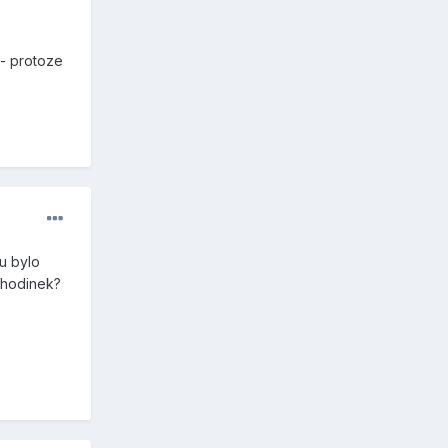
 - protoze
mu bylo
o hodinek?