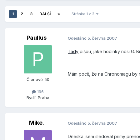
1
2
3
DALŠÍ
Stránka 1 z 3
Paullus
Odesláno
5. června 2007
Tady
píšou, jaké hodinky nosí G. B
Mám pocit, že na Chronomagu by nez
Členové_50
196
Bydlí:
Praha
Mike.
Odesláno
5. června 2007
Dneska jsem sledoval primy prenos