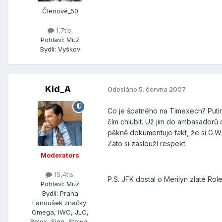
Členové_50
1,7tis.
Pohlaví:
Muž
Bydlí:
Vyškov
Kid_A
Odesláno
5. června 2007
Co je špatného na Timexech? Putin
čím chlubit. Už jim do ambasadorů 
pěkně dokumentuje fakt, že si G.W.
Zato si zaslouží respekt.
Moderators
15,4tis.
P.S. JFK dostal o Merilyn zlaté Rol
Pohlaví:
Muž
Bydlí:
Praha
Fanoušek značky:
Omega, IWC, JLC,
Rolex, Sinn, Stowa,