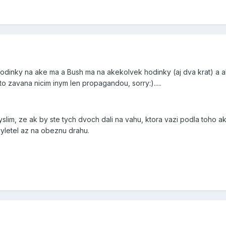
hodinky na ake ma a Bush ma na akekolvek hodinky (aj dva krat) a a
 to zavana nicim inym len propagandou, sorry:).....
yslim, ze ak by ste tych dvoch dali na vahu, ktora vazi podla toho a
yletel az na obeznu drahu.