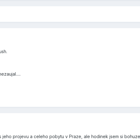
ush.
aujal.....
 jeho projevu a celeho pobytu v Praze, ale hodinek jsem si bohuzel