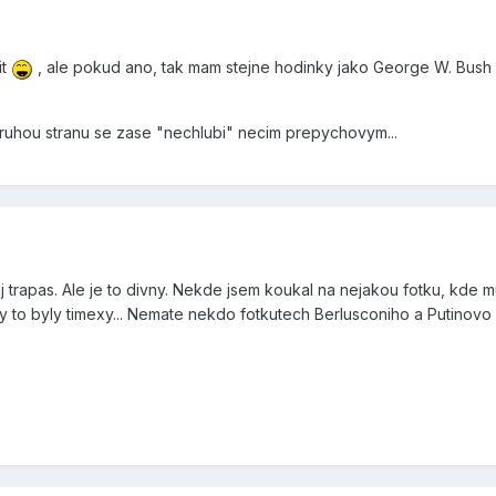
it
, ale pokud ano, tak mam stejne hodinky jako George W. Bush
ruhou stranu se zase "nechlubi" necim prepychovym...
j trapas. Ale je to divny. Nekde jsem koukal na nejakou fotku, kde 
 by to byly timexy... Nemate nekdo fotkutech Berlusconiho a Putinov