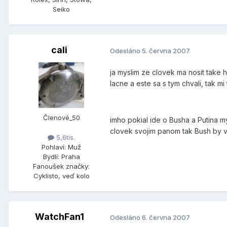
Seiko
cali
Odesláno
5. června 2007
ja myslim ze clovek ma nosit take 
lacne a este sa s tym chvali, tak mi
Členové_50
imho pokial ide o Busha a Putina m
clovek svojim panom tak Bush by v
5,6tis.
Pohlaví:
Muž
Bydlí:
Praha
Fanoušek značky:
Cyklisto, veď kolo
WatchFan1
Odesláno
6. června 2007