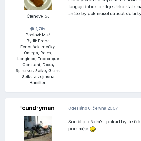
fungují dobře, jestli je Jirka stá
anžto by pak musel utrácet dolárk
Členové_50
1,7tis.
Pohlaví:
Muž
Bydlí:
Praha
Fanoušek značky:
Omega, Rolex,
Longines, Frederique
Constant, Doxa,
Spinaker, Seiko, Grand
Seiko a zejména
Hamilton
Foundryman
Odesláno
6. června 2007
Soudit je ošidné - pokud byste řek
pousměje