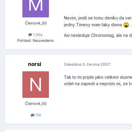
Nevim, jestli se tomu deniku da ver
Členové_50
jedny Timexy mam taky doma
.
1,5tis.
Asi nesleduje Chronomag, ale na d
Pohlaví:
Neuvedeno
norsi
Odesláno
5. června 2007
Tak to mi prijde jako celkem slusne
videt na zapesti a neprislo mi, ze
Členové_50
114