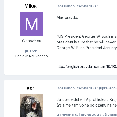
Mike.
Odesláno
5. června 2007
Mas pravdu:
"US President George W. Bush is a
Členové_50
president is sure that he will neve
George W. Bush President January 
1,5tis.
Pohlaví:
Neuvedeno
http://english.pravda.ru/main/18/9
vor
Odesláno
5. června 2007
(upraveno)
Já jsem viděl v TV prohlídku z Krej
(?) a měl tam volně položený na n
Upraveno
5. června 2007
uživatel