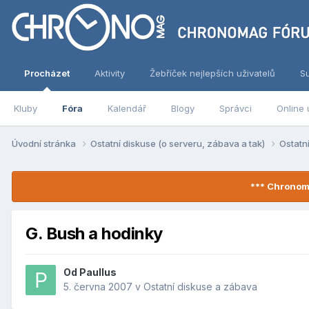
Procházet
Aktivity
Žebříček nejlepších uživatelů
S
Kluby
Fóra
Kalendář
Blogy
Správci
Online 
Úvodní stránka
Ostatní diskuse (o serveru, zábava a tak)
Ostatn
*** Chronom
G. Bush a hodinky
Od
Paullus
5. června 2007
v
Ostatní diskuse a zábava