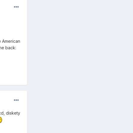
e American
the back:
cd, diskety