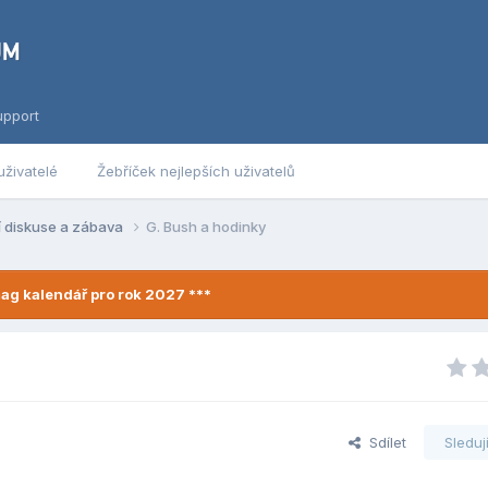
upport
uživatelé
Žebříček nejlepších uživatelů
í diskuse a zábava
G. Bush a hodinky
ag kalendář pro rok 2027 ***
Sdílet
Sleduj