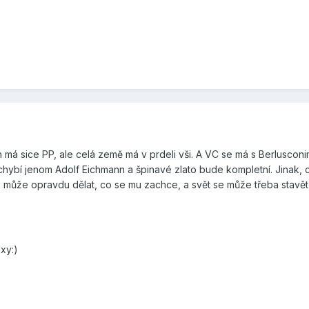
 má sice PP, ale celá země má v prdeli vši. A VC se má s Berluscon
chybí jenom Adolf Eichmann a špinavé zlato bude kompletní. Jinak, c
 může opravdu dělat, co se mu zachce, a svět se může třeba stavět 
exy:)