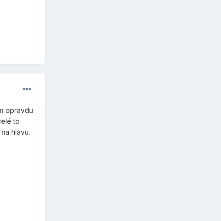
im opravdu
elé to
na hlavu.