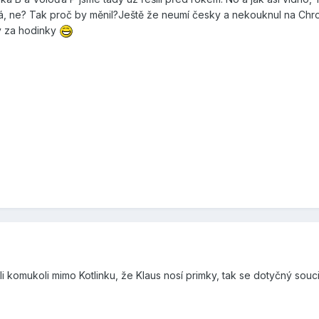
le má, ne? Tak proč by měnil?Ještě že neumí česky a nekouknul na Ch
y za hodinky
li komukoli mimo Kotlinku, že Klaus nosí primky, tak se dotyčný souc