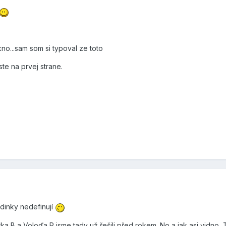
no...sam som si typoval ze toto
te na prvej strane.
odinky nedefinují
rka B a Voloďa P jsme tady už řešili před rokem. No a jak asi vidno,