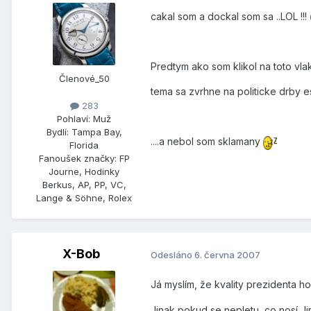
cakal som a dockal som sa ..LOL !!!
Predtym ako som klikol na toto vlak
Členové_50
tema sa zvrhne na politicke drby es
283
Pohlaví:
Muž
Bydlí:
Tampa Bay,
....a nebol som sklamany
Florida
Fanoušek značky:
FP
Journe, Hodinky
Berkus, AP, PP, VC,
Lange & Söhne, Rolex
X-Bob
Odesláno
6. června 2007
Já myslím, že kvality prezidenta h
Jinak pokud se nepletu, co nosí Ji