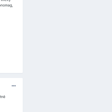
ronomag,
itně