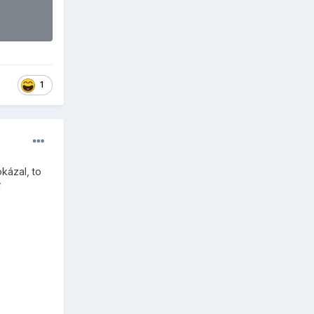
1
kázal, to
í