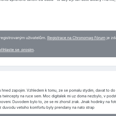
registrovaným uživatelům.
Registrace na Chronomag Fórum
je zd
přihlaste se, prosím
.
 hned zapojim. Vzhledem k tomu, ze se pomalu stydim, davat to do
o s twincepty na ruce sem. Moc digitalek mi uz doma nezbylo, v pods
bnoveni. Duvodem bylo to, ze se mi zhorsil zrak. Jinak hodinky na fo
 z duvodu vetsiho komfortu byly prendany na nato strap