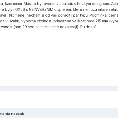
esta, kam mirim. Musi to byt ovsem v souladu s hezkym designem. Zat
mne byly i GX56 s NEINVERZNIM displejem, ktere nemuzu nikde sehn
il... Nicmene, necham si od vas poradit i par typu. Podminka: cerna
da v uvahu, vyborna citelnost, primerena velikost ruce 215 mm (vyp
presnost (nad 20 sec za mesic mne nezajimaji). Pujde to?
.manta napsal: