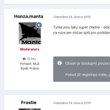
Honza.manta
Odesláno
14. února 2015
Tyhle jsou taky super čitelné - do
na ruce jen občas spíš pro potěšen
Moderators
18,8tis.
Obsah je dostupný pouze 
Pohlaví:
Muž
Bydlí:
Praha
Pokud již registraci máte,
Frostie
Odesláno
14. února 2015