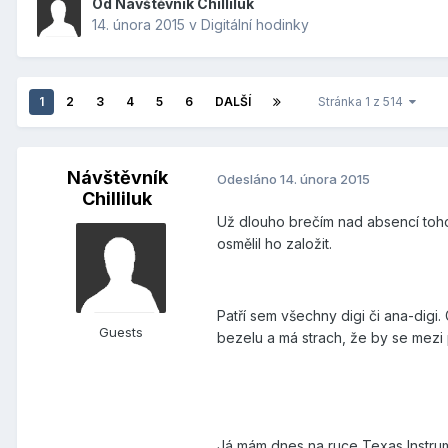
Od Návštěvník Chilliluk
14. února 2015
v
Digitální hodinky
1
2
3
4
5
6
DALŠÍ
Stránka 1 z 514
Návštěvník
Odesláno
14. února 2015
Chilliluk
Už dlouho brečím nad absencí toho
osmělil ho založit.
Patří sem všechny digi či ana-digi
Guests
bezelu a má strach, že by se mez
Já mám dnes na ruce Texas Instrum