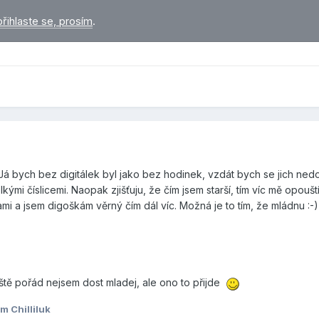
přihlaste se, prosím
.
 Já bych bez digitálek byl jako bez hodinek, vzdát bych se jich nedo
lkými číslicemi. Naopak zjišťuju, že čím jsem starší, tím víc mě opoušt
i a jsem digoškám věrný čím dál víc. Možná je to tím, že mládnu :-)
ještě pořád nejsem dost mladej, ale ono to přijde
m Chilliluk