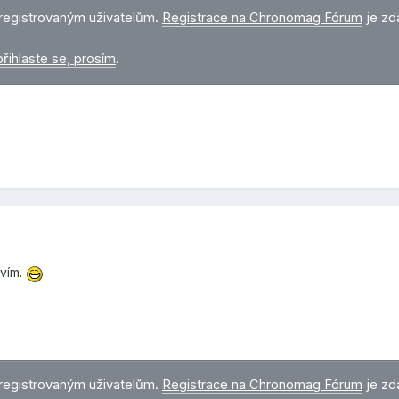
registrovaným uživatelům.
Registrace na Chronomag Fórum
je zd
přihlaste se, prosím
.
ivím.
registrovaným uživatelům.
Registrace na Chronomag Fórum
je zd