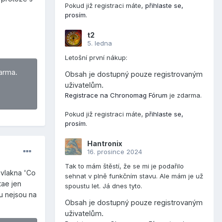
Pokud již registraci máte,
přihlaste se,
prosím
.
t2
5. ledna
Letošní první nákup:
arma.
Obsah je dostupný pouze registrovaným
uživatelům.
Registrace na Chronomag Fórum
je zdarma.
Pokud již registraci máte,
přihlaste se,
prosím
.
Hantronix
16. prosince 2024
Tak to mám štěstí, že se mi je podařilo
 vlakna 'Co
sehnat v plně funkčním stavu. Ale mám je už
tae jen
spoustu let. Já dnes tyto.
tu nejsou na
Obsah je dostupný pouze registrovaným
uživatelům.