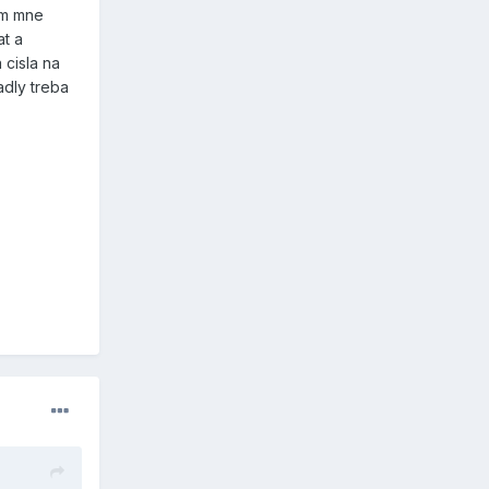
im mne
at a
 cisla na
adly treba