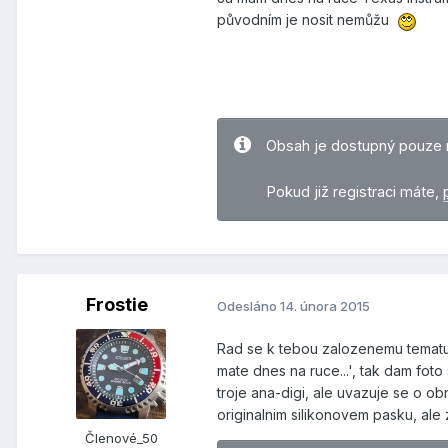
původním je nosit nemůžu
Obsah je dostupný pouze 
Pokud již registraci máte,
Frostie
Odesláno
14. února 2015
Rad se k tebou zalozenemu tematu
mate dnes na ruce...', tak dam fot
troje ana-digi, ale uvazuje se o o
originalnim silikonovem pasku, ale
Členové_50