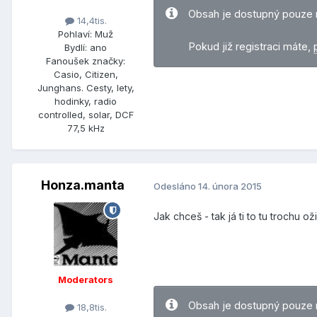
Obsah je dostupný pouze 
14,4tis.
Pohlaví:
Muž
Pokud již registraci máte,
Bydlí:
ano
Fanoušek značky:
Casio, Citizen,
Junghans. Cesty, lety,
hodinky, radio
controlled, solar, DCF
77,5 kHz
Honza.manta
Odesláno
14. února 2015
Jak chceš - tak já ti to tu trochu ož
Moderators
Obsah je dostupný pouze 
18,8tis.