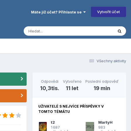
Vytvořit účet
Máte již účet? Přihlaste se
Všechny aktivity
Odpovědi
Vytvořeno
Poslední odpověď
10,3tis.
11 let
19 min
UŽIVATELÉ S NEJVÍCE PŘÍSPĚVKY V
TOMTO TÉMÁTU
t2
MartyH
1 687
983