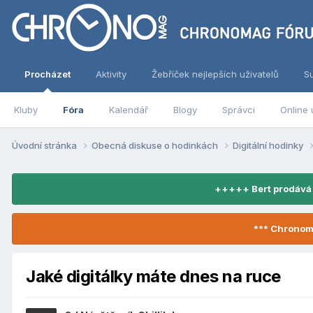
Procházet
Aktivity
Žebříček nejlepších uživatelů
S
Kluby
Fóra
Kalendář
Blogy
Správci
Online 
Úvodní stránka
Obecná diskuse o hodinkách
Digitální hodinky
+++++ Bert prodává
*** Chronom
Jaké digitálky máte dnes na ruce