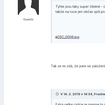
Tyhle jsou taky super čitelné -
takže na ruce jen občas spíš pr
Guests
DSC_0006.jpg
Tak se mi zdá, že jsem se založen
V 14. 2. 2015 v 14:34, Frosti
Extra velke cislice je presne t