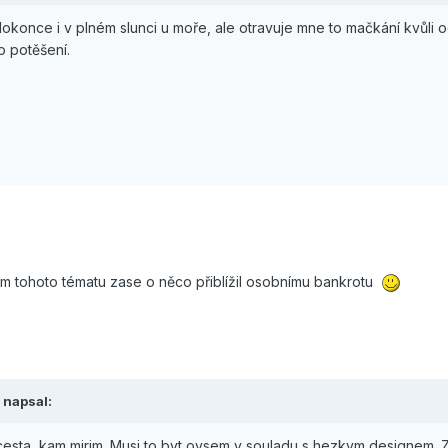
 dokonce i v plném slunci u moře, ale otravuje mne to mačkání kvůli 
o potěšení.
ím tohoto tématu zase o něco přiblížil osobnímu bankrotu
e napsal:
a cesta, kam mirim. Musi to byt ovsem v souladu s hezkym designem. 