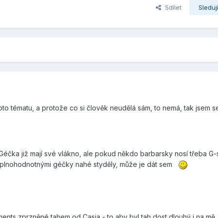
Sdílet
Sleduj
to tématu, a protože co si člověk neudělá sám, to nemá, tak jsem s
. Géčka již mají své vlákno, ale pokud někdo barbarsky nosí třeba 
i plnohodnotnými géčky nahé styděly, může je dát sem
ents zprzněné tahem od Casia - to aby byl tah dost dlouhý i na mě,