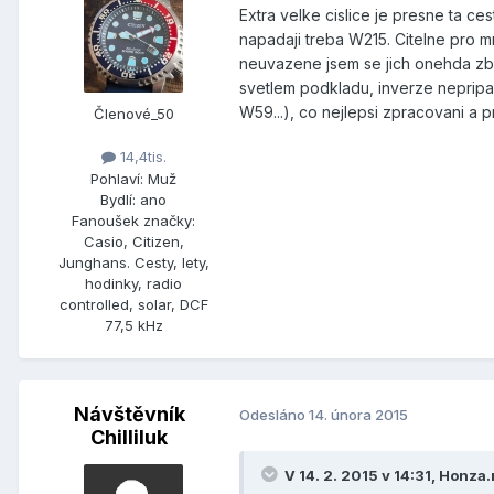
Extra velke cislice je presne ta c
napadaji treba W215. Citelne pro 
neuvazene jsem se jich onehda zbav
svetlem podkladu, inverze nepripa
W59...), co nejlepsi zpracovani a 
Členové_50
14,4tis.
Pohlaví:
Muž
Bydlí:
ano
Fanoušek značky:
Casio, Citizen,
Junghans. Cesty, lety,
hodinky, radio
controlled, solar, DCF
77,5 kHz
Návštěvník
Odesláno
14. února 2015
Chilliluk
V 14. 2. 2015 v 14:31, Honza