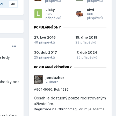
příspěvků
příspěvků
ící
38
Lisky
siwi
695
668
příspěvků
příspěvků
POPULÁRNÍ DNY
27. kvě 2016
15. úno 2018
40 příspěvků
28 příspěvků
30. dub 2017
7. dub 2024
25 příspěvků
25 příspěvků
e tedy
POPULÁRNÍ PŘÍSPĚVKY
jendazhor
G-shocky bez
7. února
A904-5060. Rok 1986.
Obsah je dostupný pouze registrovaným
uživatelům.
Registrace na Chronomag Fórum
je zdarma.
 protože s