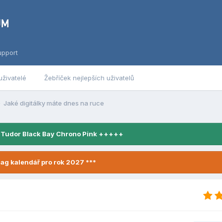
upport
uživatelé
Žebříček nejlepších uživatelů
Jaké digitálky máte dnes na ruce
 Tudor Black Bay Chrono Pink +++++
ag kalendář pro rok 2027 ***