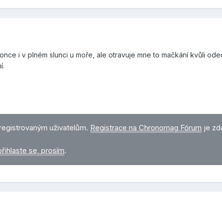
konce i v plném slunci u moře, ale otravuje mne to mačkání kvůli ode
í.
registrovaným uživatelům.
Registrace na Chronomag Fórum
je zd
přihlaste se, prosím
.