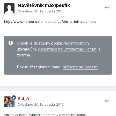
Návštěvník maxipesfik
Odesláno
20. listopadu 2016
http://www.mercerwatch.com/shop/the-airfoil-automatic
Obsah je dostupný pouze registrovaným
uživatelům.
Registrace na Chronomag Fórum
je
zdarma.
Pokud již registraci máte,
přihlaste se, prosím
.
Kid_A
Odesláno
20. listopadu 2016
zajimavy nebo zvlastni? nemam v tom uplne jasno...