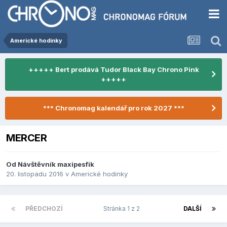
Americké hodinky
+++++ Bert prodává Tudor Black Bay Chrono Pink
+++++
*** Chronomag kalendář pro rok 2027 ***
MERCER
Od Návštěvník maxipesfik
20. listopadu 2016
v
Americké hodinky
PŘEDCHOZÍ
Stránka 1 z 2
DALŠÍ