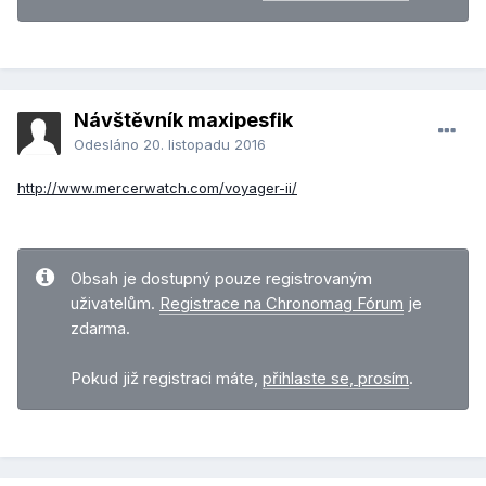
Návštěvník maxipesfik
Odesláno
20. listopadu 2016
http://www.mercerwatch.com/voyager-ii/
Obsah je dostupný pouze registrovaným
uživatelům.
Registrace na Chronomag Fórum
je
zdarma.
Pokud již registraci máte,
přihlaste se, prosím
.