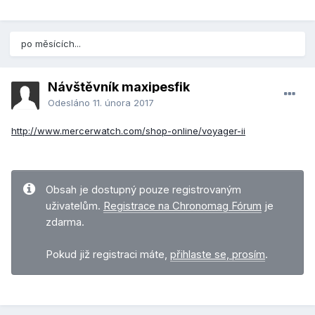
po měsících...
Návštěvník maxipesfik
Odesláno
11. února 2017
http://www.mercerwatch.com/shop-online/voyager-ii
Obsah je dostupný pouze registrovaným
uživatelům.
Registrace na Chronomag Fórum
je
zdarma.
Pokud již registraci máte,
přihlaste se, prosím
.