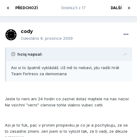
PŘEDCHOZÍ
Stránka 5 z 17
DALŠÍ
cody
Odesláno
8. prosince 2009
hciq napsal:
Asi si to špatně vykládáš. Už mě to nebaví, jdu radši hrát
Team Fortress za demomana
Jeste to neni ani 24 hodin co zaznel dotaz majitele na nas nazor.
Ne vsichni "verni" clenove tohle vlakno vubec cetli.
Asi je to fuk, pac v prvnim prispevku je co je a pochybuju, ze se
to zasadne zmeni. Jen jsem si to vylozil tak, ze ti vadi, ze dikuze