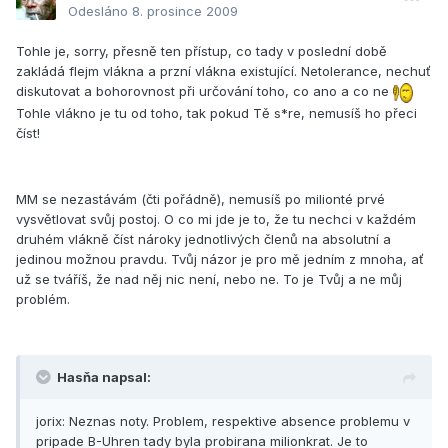
Odesláno
8. prosince 2009
Tohle je, sorry, přesně ten přístup, co tady v poslední době
zakládá flejm vlákna a przní vlákna existující. Netolerance, nechuť
diskutovat a bohorovnost při určování toho, co ano a co ne
Tohle vlákno je tu od toho, tak pokud Tě s*re, nemusíš ho přeci
číst!
MM se nezastávám (čti pořádně), nemusíš po milionté prvé
vysvětlovat svůj postoj. O co mi jde je to, že tu nechci v každém
druhém vlákně číst nároky jednotlivých členů na absolutní a
jedinou možnou pravdu. Tvůj názor je pro mě jedním z mnoha, ať
už se tváříš, že nad něj nic není, nebo ne. To je Tvůj a ne můj
problém.
Hasňa napsal:
jorix: Neznas noty. Problem, respektive absence problemu v
pripade B-Uhren tady byla probirana milionkrat. Je to