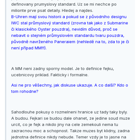
definovany prumyslovy standard. Uz se mi nechce po
milionte prve psat detaily. Hledej a najdes.
B-Uhren mají svou historii a pokud se z původního designu
IWC stal průmyslový standard (zrovna tak jako z Submarine
či klasického Oyster pouzdra), nevidím důvod, proč se
nebavit o stejném průmyslovém standardu tvaru pouzdra,
původně navrženého Paneraiem (nehledě na to, zda to je či
není případ MM!!!).
A MM neni zadny sporny model. Je to definice fejku,
ucebnicovy priklad. Fakticky i formalne.
Asi ne pro věšechny, jak diskuse ukazuje. A co další? Kdo o
tom rohodne?
Sahodlouhe pokusy o rozmelneni hranice uz tady taky byly.
A budou. Fejkari se budou dale ohanet, ze jedine soud muze
urcit, co je fejk a nikdo jiny na cele zemekouli nema tu
zazracnou moc a schopnost. Takze muzes byt klidny, zadna
jednotna definice nikdy nebude. Temer vzdy je to jasne na