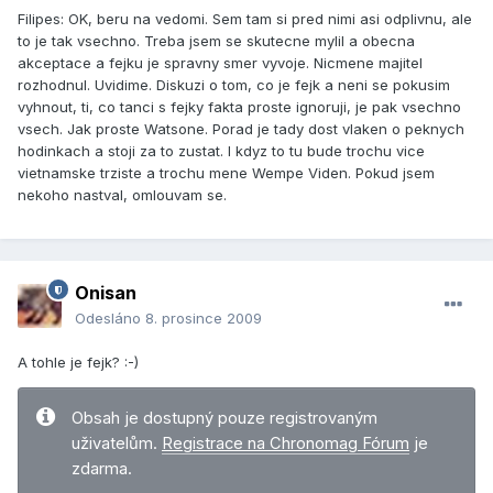
Filipes: OK, beru na vedomi. Sem tam si pred nimi asi odplivnu, ale
to je tak vsechno. Treba jsem se skutecne mylil a obecna
akceptace a fejku je spravny smer vyvoje. Nicmene majitel
rozhodnul. Uvidime. Diskuzi o tom, co je fejk a neni se pokusim
vyhnout, ti, co tanci s fejky fakta proste ignoruji, je pak vsechno
vsech. Jak proste Watsone. Porad je tady dost vlaken o peknych
hodinkach a stoji za to zustat. I kdyz to tu bude trochu vice
vietnamske trziste a trochu mene Wempe Viden. Pokud jsem
nekoho nastval, omlouvam se.
Onisan
Odesláno
8. prosince 2009
A tohle je fejk? :-)
Obsah je dostupný pouze registrovaným
uživatelům.
Registrace na Chronomag Fórum
je
zdarma.