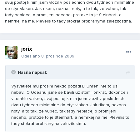
svuj postoj k nim jsem vlozil v poslednich dvou tydnech minimalne
do ctyr vlaken. Jak rikam, neznas noty, a to tak, ze vubec, tak
tady neplacej o promijeni neceho, protoze to je Steinhart, a
nemrkej na me. Plevelis to tady stokrat probranyma zalezitostma.
jorix
Odesláno
8. prosince 2009
Hasňa napsal:
Vysvetlete mu prosim nekdo pozadi B-Uhren. Me to uz
nebavi. O Oceanu jsme se bavili uz stomilionkrat, dokonce i
v tomhle valknu, svuj postoj k nim jsem vlozil v poslednich
dvou tydnech minimalne do ctyr vlaken. Jak rikam, neznas
noty, a to tak, ze vubec, tak tady neplacej o promijeni
neceho, protoze to je Steinhart, a nemrkej na me. Plevelis to
tady stokrat probranyma zalezitostma.