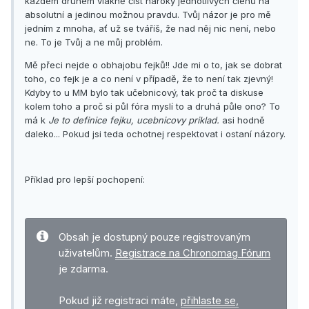
každém druhém vlákně číst nároky jednotlivých členů na
absolutní a jedinou možnou pravdu. Tvůj názor je pro mě
jedním z mnoha, ať už se tváříš, že nad něj nic není, nebo
ne. To je Tvůj a ne můj problém.
Mě přeci nejde o obhajobu fejků!! Jde mi o to, jak se dobrat
toho, co fejk je a co není v případě, že to není tak zjevný!
Kdyby to u MM bylo tak učebnicový, tak proč ta diskuse
kolem toho a proč si půl fóra myslí to a druhá půle ono? To
má k
Je to definice fejku, ucebnicovy priklad.
asi hodně
daleko... Pokud jsi teda ochotnej respektovat i ostaní názory.
Příklad pro lepší pochopení:
Obsah je dostupný pouze registrovaným
uživatelům.
Registrace na Chronomag Fórum
je zdarma.
Pokud již registraci máte,
přihlaste se,