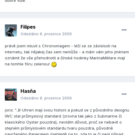
dobré vůle.
Filipes
Odesláno
8. prosince 2009
právě jsem mluvil s Chronomagem - léčí se ze závislosti na
internetu, tak nějakej čas sem nemůže - a mám vám jeho jménem
oznámit že vše přehodnotil a čínské hodinky MarinaMilitare mají
na tomhle fóru zelenou!
Hasňa
Odesláno
8. prosince 2009
jorix: "..B-Uhren mají svou historii a pokud se z původního designu
IWC stal průmyslový standard (zrovna tak jako z Submarine či
klasického Oyster pouzdra), nevidím důvod, proč se nebavit o
stejném průmyslovém standardu tvaru pouzdra, původně
navrženého Paneraiem (nehledě na to, zda to je či není případ