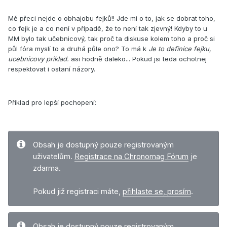
Mě přeci nejde o obhajobu fejků!! Jde mi o to, jak se dobrat toho,
co fejk je a co není v případě, že to není tak zjevný! Kdyby to u
MM bylo tak učebnicový, tak proč ta diskuse kolem toho a proč si
půl fóra myslí to a druhá půle ono? To má k
Je to definice fejku,
ucebnicovy priklad.
asi hodně daleko... Pokud jsi teda ochotnej
respektovat i ostaní názory.
Příklad pro lepší pochopení:
Obsah je dostupný pouze registrovaným
uživatelům.
Registrace na Chronomag Fórum
je
zdarma.
Pokud již registraci máte,
přihlaste se, prosím
.
Obsah je dostupný pouze registrovaným