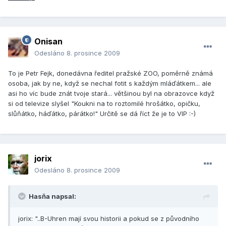
Onisan
Odesláno
8. prosince 2009
To je Petr Fejk, donedávna ředitel pražské ZOO, poměrně známá
osoba, jak by ne, když se nechal fotit s každým mláďátkem... ale
asi ho víc bude znát tvoje stará... většinou byl na obrazovce když
si od televize slyšel "Koukni na to roztomilé hrošátko, opičku,
slůňátko, háďátko, párátko!" Určitě se dá říct že je to VIP :-)
jorix
Odesláno
8. prosince 2009
Hasňa napsal:
jorix: "..B-Uhren mají svou historii a pokud se z původního