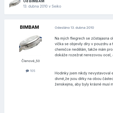
Od
BIMBAM
13. dubna 2010
v
Seiko
BIMBAM
Odesláno
13. dubna 2010
Na mých fliegrech se zčistajasna obj
víčka se objevily díry v pouzdru a
chemičce nedělám, takže mám pro to 
dokáže rozežrat nerezovou ocel, al
Členové_50
105
Hodinky jsem nikdy nevystavoval e
divné,že jsou dírky na obou částec
ženskejma, aby byly krásné musí mí