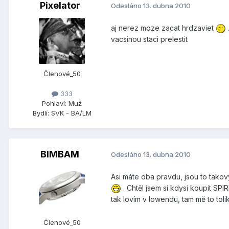
Pixelator
Odesláno
13. dubna 2010
aj nerez moze zacat hrdzaviet
vacsinou staci prelestit
Členové_50
333
Pohlaví:
Muž
Bydlí:
SVK - BA/LM
BIMBAM
Odesláno
13. dubna 2010
Asi máte oba pravdu, jsou to takový
. Chtěl jsem si kdysi koupit SPIR
tak lovím v lowendu, tam mě to tol
Členové_50