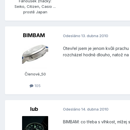
Fanoušek značky:
Seiko, Citizen, Casio ...
prostě Japan
BIMBAM
Odesláno
13. dubna 2010
Otevřel jsem je jenom kvůli prachu
rozcházel hodně dlouho, natož na s
Členové_50
105
lub
Odesláno
14. dubna 2010
BIMBAM: co třeba s vlhkost, mlžej 