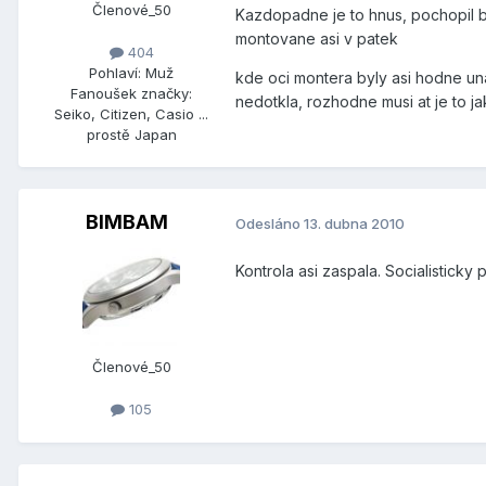
Členové_50
Kazdopadne je to hnus, pochopil byc
montovane asi v patek
404
Pohlaví:
Muž
kde oci montera byly asi hodne un
Fanoušek značky:
nedotkla, rozhodne musi at je to j
Seiko, Citizen, Casio ...
prostě Japan
BIMBAM
Odesláno
13. dubna 2010
Kontrola asi zaspala. Socialisticky p
Členové_50
105