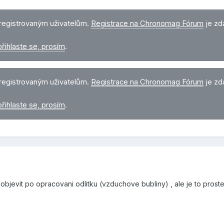
registrovaným uživatelům.
Registrace na Chronomag Fórum
je zd
přihlaste se, prosím
.
registrovaným uživatelům.
Registrace na Chronomag Fórum
je zd
přihlaste se, prosím
.
objevit po opracovani odlitku (vzduchove bubliny) , ale je to prost