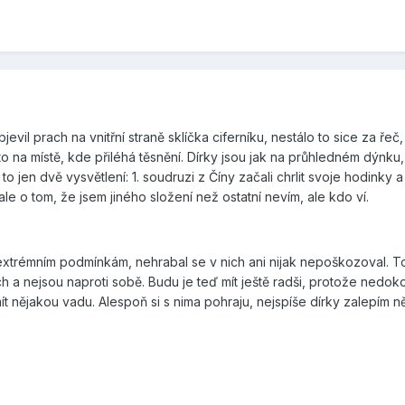
evil prach na vnitřní straně sklíčka ciferníku, nestálo to sice za řeč
 to na místě, kde přiléhá těsnění. Dírky jsou jak na průhledném dýnk
jen dvě vysvětlení: 1. soudruzi z Číny začali chrlit svoje hodinky a 
e o tom, že jsem jiného složení než ostatní nevím, ale kdo ví.
xtrémním podmínkám, nehrabal se v nich ani nijak nepoškozoval. To
h a nejsou naproti sobě. Budu je teď mít ještě radši, protože nedoko
t nějakou vadu. Alespoň si s nima pohraju, nejspíše dírky zalepím ně