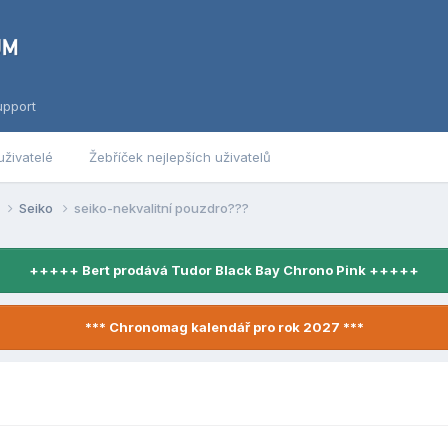
upport
uživatelé
Žebříček nejlepších uživatelů
y
Seiko
seiko-nekvalitní pouzdro???
+++++ Bert prodává Tudor Black Bay Chrono Pink +++++
*** Chronomag kalendář pro rok 2027 ***