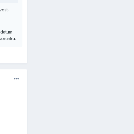
vost-
m datum
korunku.