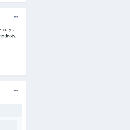
zátory z
 hodnoty.