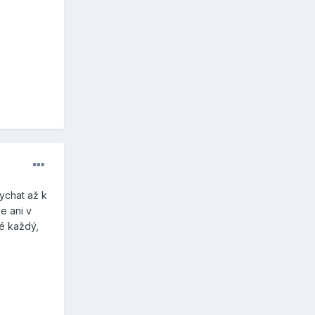
ychat až k
e ani v
é každý,
o