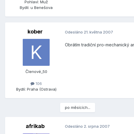
Pohlaví:
Muž
Bydlí:
u Benešova
kober
Odesláno
21. května 2007
Obrátím tradiční pro-mechanický a
Členové_50
106
Bydlí:
Praha (Ostrava)
po měsících...
afrikab
Odesláno
2. srpna 2007