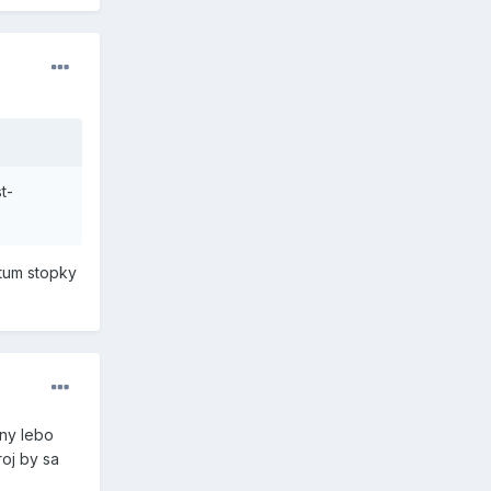
t-
atum stopky
tny lebo
oj by sa