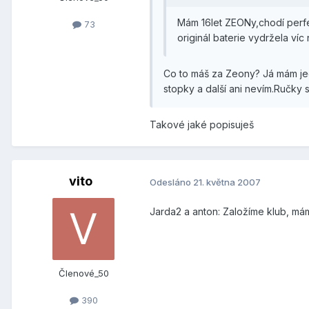
Mám 16let ZEONy,chodí perfe
73
originál baterie vydržela víc 
Co to máš za Zeony? Já mám jedn
stopky a další ani nevím.Ručky 
Takové jaké popisuješ
vito
Odesláno
21. května 2007
Jarda2 a anton: Založíme klub, mám
Členové_50
390