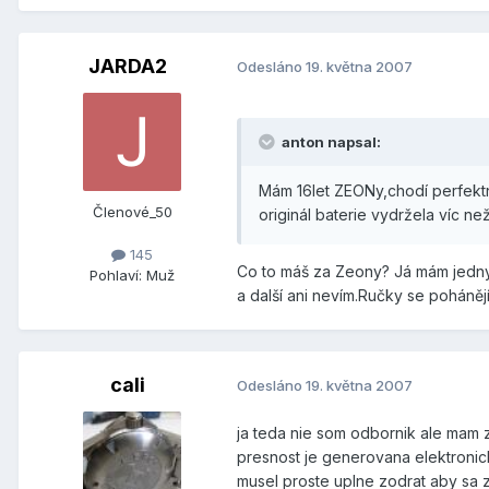
JARDA2
Odesláno
19. května 2007
anton napsal:
Mám 16let ZEONy,chodí perfektn
Členové_50
originál baterie vydržela víc než
145
Co to máš za Zeony? Já mám jedny t
Pohlaví:
Muž
a další ani nevím.Ručky se poháněj
cali
Odesláno
19. května 2007
ja teda nie som odbornik ale mam za
presnost je generovana elektronic
musel proste uplne zodrat aby sa 