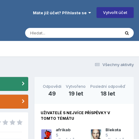
Vytvořit účet
Máte již účet? Přihlaste se
Všechny aktivity
Odpovědi
Vytvořeno
Poslední odpověď
49
19 let
18 let
UŽIVATELÉ S NEJVÍCE PŘÍSPĚVKY V
TOMTO TÉMÁTU
afrikab
Blekota
5
5