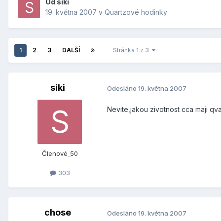
Od
siki
19. května 2007
v
Quartzové hodinky
1
2
3
DALŠÍ
Stránka 1 z 3
siki
Odesláno
19. května 2007
Nevite,jakou zivotnost cca maji qva
Členové_50
303
chose
Odesláno
19. května 2007