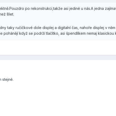
ktně.Pouzdro po rekonstrukci,takže asi jediné u nás.A jedna zajíma
než 8let.
y taky ručičkové dole displej a digitalní čas, nahoře displej v ně
se pohánějí když se podrží tlačítko, asi špendlíkem nemaj klasickou 
 stejné.