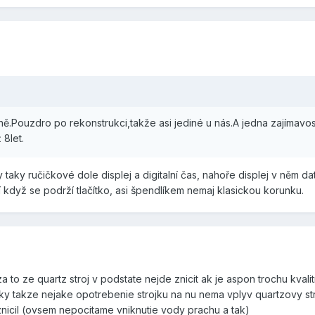
ě.Pouzdro po rekonstrukci,takže asi jediné u nás.A jedna zajímavos
 8let.
aky ručičkové dole displej a digitalní čas, nahoře displej v něm d
í když se podrží tlačítko, asi špendlíkem nemaj klasickou korunku.
 to ze quartz stroj v podstate nejde znicit ak je aspon trochu kvali
ky takze nejake opotrebenie strojku na nu nema vplyv quartzovy str
znicil (ovsem nepocitame vniknutie vody prachu a tak)