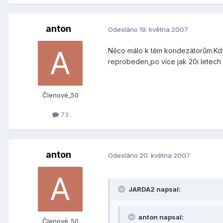
anton
Odesláno
19. května 2007
Něco málo k těm kondezátorům.Když
reprobeden,po více jak 20i letech
Členové_50
73
anton
Odesláno
20. května 2007
JARDA2 napsal:
anton napsal:
Členové_50