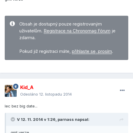
Obsah je dostupný pouze registrovaným
uživatelům.
Registrace na Chronomag Fórum
je
zdarma.
Pokud již registraci máte,
přihlaste se, prosím
.
Kid_A
Odesláno
12. listopadu 2014
lec bez big date...
V 12. 11. 2014 v 1:26, parnass napsal:
gmt verze