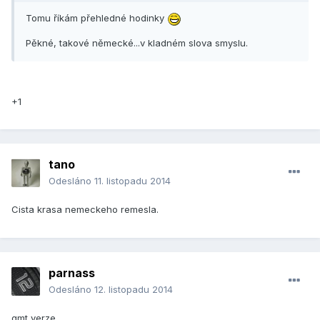
Tomu říkám přehledné hodinky
Pěkné, takové německé...v kladném slova smyslu.
+1
tano
Odesláno
11. listopadu 2014
Cista krasa nemeckeho remesla.
parnass
Odesláno
12. listopadu 2014
gmt verze