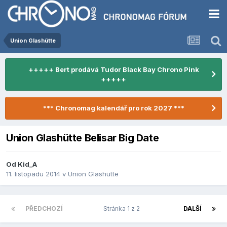
Union Glashütte
+++++ Bert prodává Tudor Black Bay Chrono Pink
+++++
*** Chronomag kalendář pro rok 2027 ***
Union Glashütte Belisar Big Date
Od
Kid_A
11. listopadu 2014
v
Union Glashütte
PŘEDCHOZÍ
Stránka 1 z 2
DALŠÍ