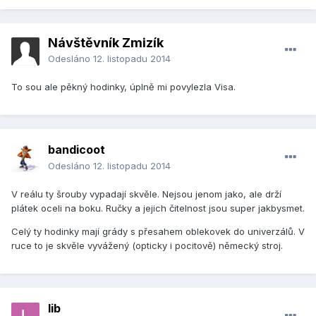
Návštěvník Zmizík
Odesláno
12. listopadu 2014
To sou ale pěkný hodinky, úplně mi povylezla Visa.
bandicoot
Odesláno
12. listopadu 2014
V reálu ty šrouby vypadají skvěle. Nejsou jenom jako, ale drží
plátek oceli na boku. Ručky a jejich čitelnost jsou super jakbysmet.
Celý ty hodinky mají grády s přesahem oblekovek do univerzálů. V
ruce to je skvěle vyvážený (opticky i pocitově) německý stroj.
lib