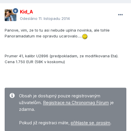
Kid_A
Odesláno
11. listopadu 2014
Panove, vim, ze to tu asi nebude uplna novinka, ale tohle
Panoramadatum me opravdu ucarovalo.....
Prumer 41, kalibr U2896 (predpokladam, ze modifikovana Eta).
Cena
1.750
EUR (58K v koskomu)
Obsah je dostupný pouze registrovaným
uživatelům.
Registrace na Chronomag Fórum
je
zdarma.
Pokud již registraci máte,
přihlaste se, prosím
.