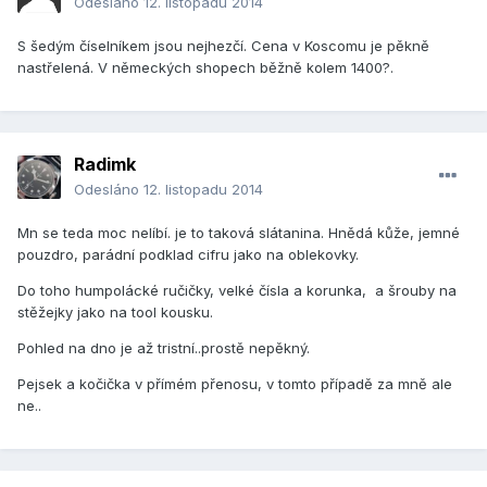
Odesláno
12. listopadu 2014
S šedým číselníkem jsou nejhezčí. Cena v Koscomu je pěkně
nastřelená. V německých shopech běžně kolem 1400?.
Radimk
Odesláno
12. listopadu 2014
Mn se teda moc nelíbí. je to taková slátanina. Hnědá kůže, jemné
pouzdro, parádní podklad cifru jako na oblekovky.
Do toho humpolácké ručičky, velké čísla a korunka, a šrouby na
stěžejky jako na tool kousku.
Pohled na dno je až tristní..prostě nepěkný.
Pejsek a kočička v přímém přenosu, v tomto případě za mně ale
ne..