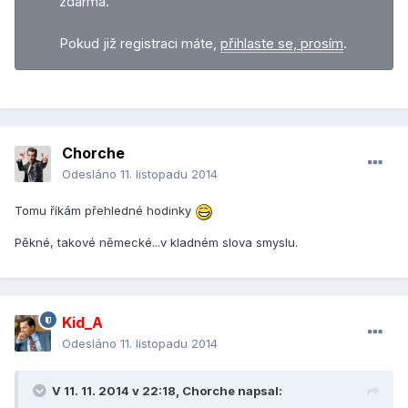
zdarma.
Pokud již registraci máte,
přihlaste se, prosím
.
Chorche
Odesláno
11. listopadu 2014
Tomu říkám přehledné hodinky
Pěkné, takové německé...v kladném slova smyslu.
Kid_A
Odesláno
11. listopadu 2014
V 11. 11. 2014 v 22:18, Chorche napsal: