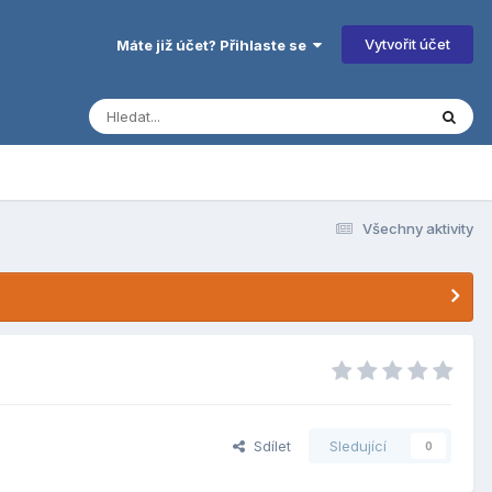
Vytvořit účet
Máte již účet? Přihlaste se
Všechny aktivity
Sdílet
Sledující
0