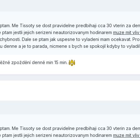
e ptam. Me Tissoty se dost pravidelne predbihaji cca 30 vterin za d
e ptam jestli jejich serizeni neautorizovanym hodinarem
muze mit vli
chybnosti. Dale se ptam jak uspesne to vyladeni mam ocekavat. Pros
u denne a je to parada, nicmene s bych se spokojil kdyby to vyladil
m běžně zpoždění denně min 15 min.
e ptam. Me Tissoty se dost pravidelne predbihaji cca 30 vterin za d
e ptam jestli jejich serizeni neautorizovanym hodinarem
muze mit vli