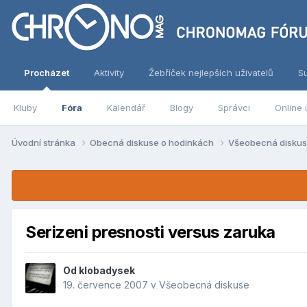
Procházet
Aktivity
Žebříček nejlepších uživatelů
S
Kluby
Fóra
Kalendář
Blogy
Správci
Online 
Úvodní stránka
Obecná diskuse o hodinkách
Všeobecná disku
Serizeni presnosti versus zaruka
Od
klobadysek
19. července 2007
v
Všeobecná diskuse