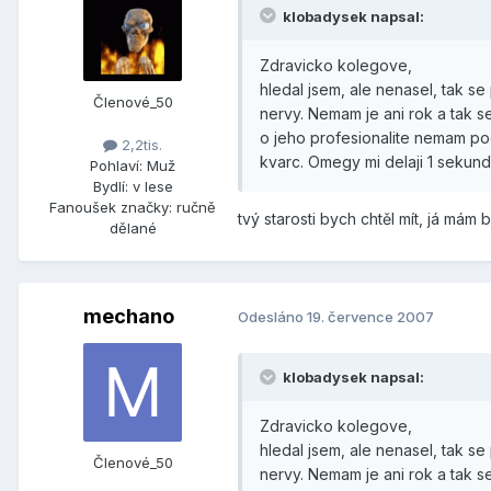
klobadysek napsal:
Zdravicko kolegove,
hledal jsem, ale nenasel, tak s
Členové_50
nervy. Nemam je ani rok a tak s
o jeho profesionalite nemam po
2,2tis.
kvarc. Omegy mi delaji 1 sekund
Pohlaví:
Muž
Bydlí:
v lese
Fanoušek značky:
ručně
tvý starosti bych chtěl mít, já má
dělané
mechano
Odesláno
19. července 2007
klobadysek napsal:
Zdravicko kolegove,
hledal jsem, ale nenasel, tak s
Členové_50
nervy. Nemam je ani rok a tak s