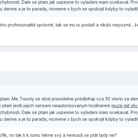
chybnosti. Dale se ptam jak uspesne to vyladeni mam ocekavat. Pros
u denne a je to parada, nicmene s bych se spokojil kdyby to vyladil
ho profesionalitě správné, tak se mu to podaří a nikdo nepozná , ž
e ptam. Me Tissoty se dost pravidelne predbihaji cca 30 vterin za d
e ptam jestli jejich serizeni neautorizovanym hodinarem
muze mit vli
chybnosti. Dale se ptam jak uspesne to vyladeni mam ocekavat. Pros
u denne a je to parada, nicmene s bych se spokojil kdyby to vyladil
fík, no tak ti k tomu řekne svý a nemusíš se ptát tady ne?