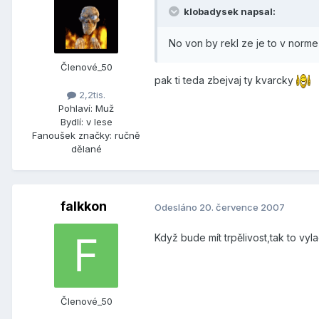
klobadysek napsal:
No von by rekl ze je to v norm
Členové_50
pak ti teda zbejvaj ty kvarcky
2,2tis.
Pohlaví:
Muž
Bydlí:
v lese
Fanoušek značky:
ručně
dělané
falkkon
Odesláno
20. července 2007
Když bude mít trpělivost,tak to vyla
Členové_50