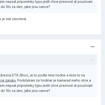
im nepsat pripominky typu jestli chce presnost at pouzivam
 do 10s za den, jake jsou sance?
e je měl otevřené.
en(bezna ETA 28xx), je to podle mne hodne a leze to na
v na zaruku
. Podotykam ze hodinar je kamarad meho otce a
im nepsat pripominky typu jestli chce presnost at pouzivam
 do 10s za den, jake jsou sance?