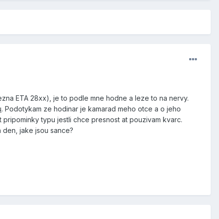
bezna ETA 28xx), je to podle mne hodne a leze to na nervy.
u
. Podotykam ze hodinar je kamarad meho otce a o jeho
pripominky typu jestli chce presnost at pouzivam kvarc.
a den, jake jsou sance?