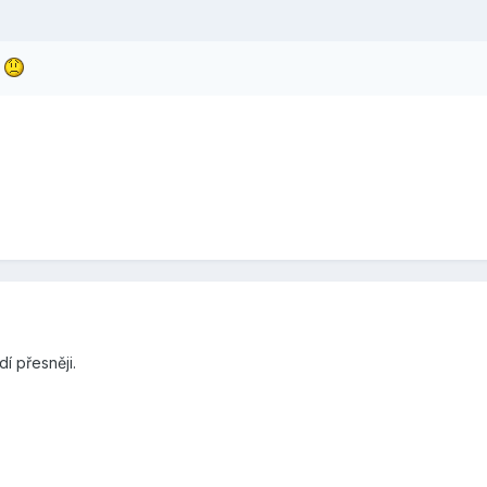
e
dí přesněji.