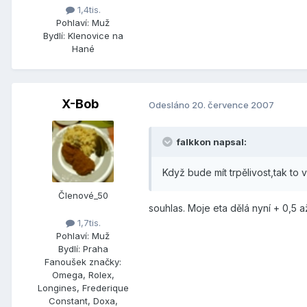
1,4tis.
Pohlaví:
Muž
Bydlí:
Klenovice na
Hané
X-Bob
Odesláno
20. července 2007
falkkon napsal:
Když bude mít trpělivost,tak to v
Členové_50
souhlas. Moje eta dělá nyní + 0,5
1,7tis.
Pohlaví:
Muž
Bydlí:
Praha
Fanoušek značky:
Omega, Rolex,
Longines, Frederique
Constant, Doxa,