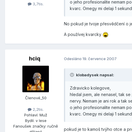
o jeho profesionalite nemam po
3,7tis.
kvarc. Omegy mi delaji 1 sekund
No pokud je tvoje přesvědčení o je
A používej kvarcky
hciq
Odesláno
19. července 2007
klobadysek napsal:
Zdravicko kolegove,
hledal jsem, ale nenasel, tak s
Členové_50
nervy. Nemam je ani rok a tak s
o jeho profesionalite nemam po
2,2tis.
kvarc. Omegy mi delaji 1 sekund
Pohlaví:
Muž
Bydlí:
v lese
Fanoušek značky:
ručně
pokud je to kamoš tvýho otce a pro
dělané