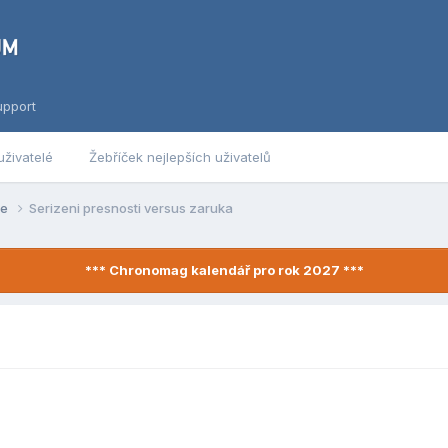
upport
uživatelé
Žebříček nejlepších uživatelů
se
Serizeni presnosti versus zaruka
*** Chronomag kalendář pro rok 2027 ***