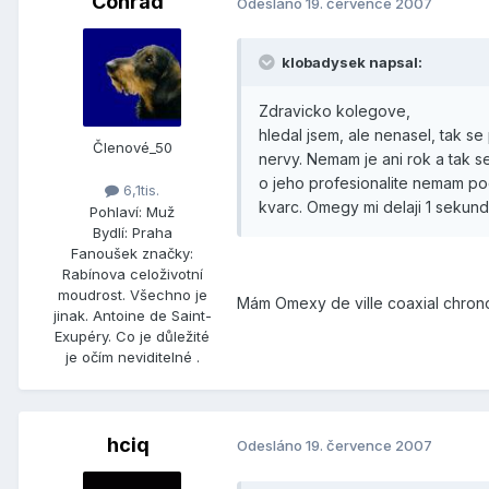
Conrad
Odesláno
19. července 2007
klobadysek napsal:
Zdravicko kolegove,
hledal jsem, ale nenasel, tak s
Členové_50
nervy. Nemam je ani rok a tak s
o jeho profesionalite nemam po
6,1tis.
kvarc. Omegy mi delaji 1 sekund
Pohlaví:
Muž
Bydlí:
Praha
Fanoušek značky:
Rabínova celoživotní
moudrost. Všechno je
Mám Omexy de ville coaxial chrono
jinak. Antoine de Saint-
Exupéry. Co je důležité
je očím neviditelné .
hciq
Odesláno
19. července 2007