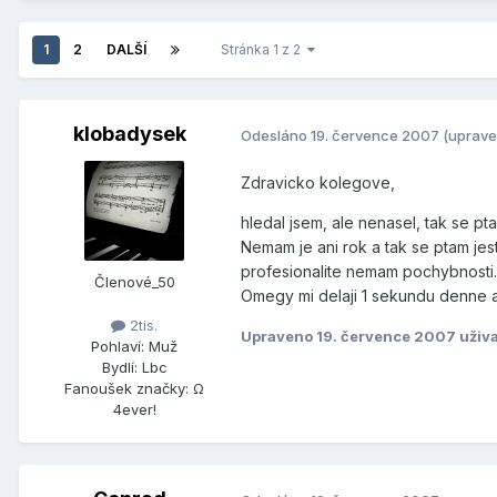
1
2
DALŠÍ
Stránka 1 z 2
klobadysek
Odesláno
19. července 2007
(uprave
Zdravicko kolegove,
hledal jsem, ale nenasel, tak se p
Nemam je ani rok a tak se ptam jes
profesionalite nemam pochybnosti.
Členové_50
Omegy mi delaji 1 sekundu denne a 
2tis.
Upraveno
19. července 2007
uživ
Pohlaví:
Muž
Bydlí:
Lbc
Fanoušek značky:
Ω
4ever!