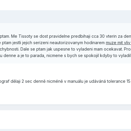
e ptam. Me Tissoty se dost pravidelne predbihaji cca 30 vterin za d
e ptam jestli jejich serizeni neautorizovanym hodinarem
muze mit vli
chybnosti. Dale se ptam jak uspesne to vyladeni mam ocekavat. Pros
u denne a je to parada, nicmene s bych se spokojil kdyby to vyladil
graf dělaji 2 sec denně nicméně v manuálu je udáváná tolerance 15