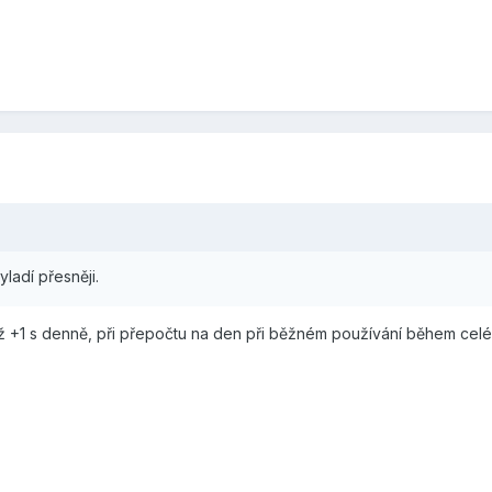
yladí přesněji.
 až +1 s denně, při přepočtu na den při běžném používání během cel