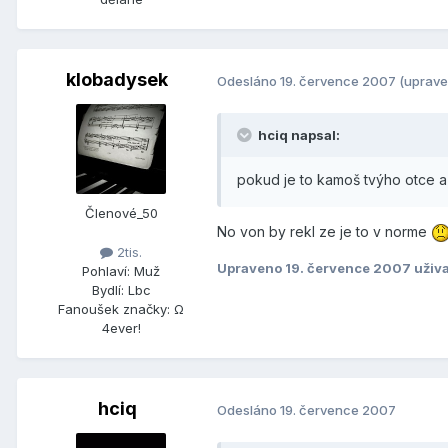
klobadysek
Odesláno
19. července 2007
(uprave
hciq napsal:
pokud je to kamoš tvýho otce a 
Členové_50
No von by rekl ze je to v norme
2tis.
Upraveno
19. července 2007
uživ
Pohlaví:
Muž
Bydlí:
Lbc
Fanoušek značky:
Ω
4ever!
hciq
Odesláno
19. července 2007