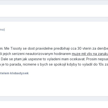
no)
tam. Me Tissoty se dost pravidelne predbihaji cca 30 vterin za den(
tli jejich serizeni neautorizovanym hodinarem
muze mit vliv na zaruk
 Dale se ptam jak uspesne to vyladeni mam ocekavat. Prosim nepsat 
je to parada, nicmene s bych se spokojil kdyby to vyladil do 10s z
atelem klobadysek