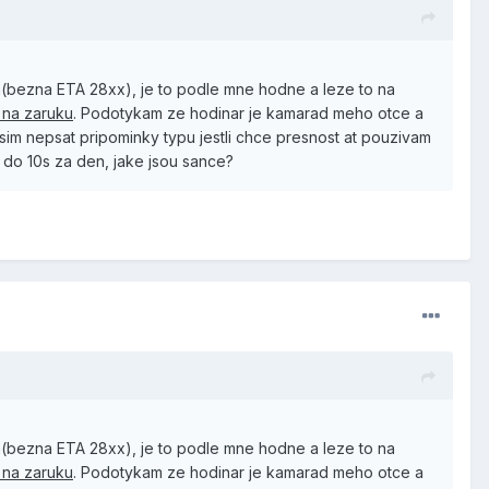
en(bezna ETA 28xx), je to podle mne hodne a leze to na
v na zaruku
. Podotykam ze hodinar je kamarad meho otce a
im nepsat pripominky typu jestli chce presnost at pouzivam
 do 10s za den, jake jsou sance?
en(bezna ETA 28xx), je to podle mne hodne a leze to na
v na zaruku
. Podotykam ze hodinar je kamarad meho otce a