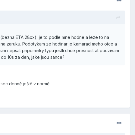
en(bezna ETA 28xx), je to podle mne hodne a leze to na
v na zaruku
. Podotykam ze hodinar je kamarad meho otce a
im nepsat pripominky typu jestli chce presnost at pouzivam
 do 10s za den, jake jsou sance?
 sec denně ještě v normě