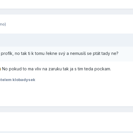
no)
profík, no tak ti k tomu řekne svý a nemusíš se ptát tady ne?
No pokud to ma vliv na zaruku tak ja s tim teda pockam.
atelem klobadysek