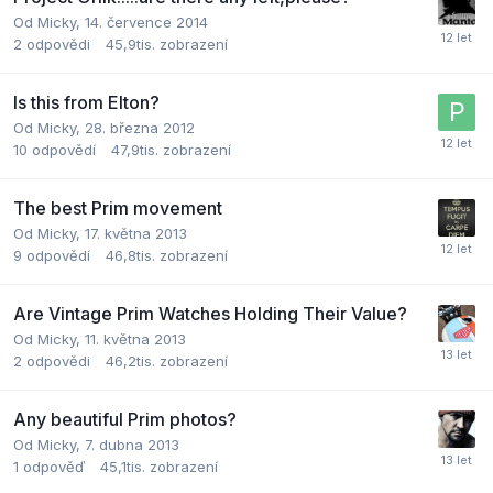
Od
Micky
,
14. července 2014
2
odpovědi
45,9tis.
zobrazení
Is this from Elton?
Od
Micky
,
28. března 2012
10
odpovědí
47,9tis.
zobrazení
The best Prim movement
Od
Micky
,
17. května 2013
9
odpovědí
46,8tis.
zobrazení
Are Vintage Prim Watches Holding Their Value?
Od
Micky
,
11. května 2013
2
odpovědi
46,2tis.
zobrazení
Any beautiful Prim photos?
Od
Micky
,
7. dubna 2013
1
odpověď
45,1tis.
zobrazení