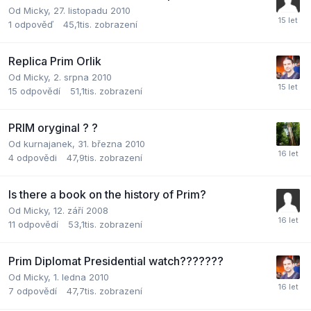
Od
Micky
,
27. listopadu 2010
1
odpověď
45,1tis.
zobrazení
Replica Prim Orlik
Od
Micky
,
2. srpna 2010
15
odpovědí
51,1tis.
zobrazení
PRIM oryginal ? ?
Od
kurnajanek
,
31. března 2010
4
odpovědi
47,9tis.
zobrazení
Is there a book on the history of Prim?
Od
Micky
,
12. září 2008
11
odpovědí
53,1tis.
zobrazení
Prim Diplomat Presidential watch???????
Od
Micky
,
1. ledna 2010
7
odpovědí
47,7tis.
zobrazení