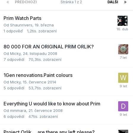
PŘEDCHOZÍ
Stránka 1 z 2
DALŠÍ
Prim Watch Parts
Od
Shaunrivers
,
19. března
1
odpověď
1,2tis.
zobrazení
80 000 FOR AN ORIGINAL PRIM ORLIK?
Od
Micky
,
24. listopadu 2008
7
odpovědí
70,3tis.
zobrazení
1Gen renovations.Paint colours
Od
Micky
,
15. července 2014
5
odpovědí
53,7tis.
zobrazení
Everything U would like to know about Prim
Od
mmmara
,
21. července 2008
6
odpovědí
47tis.
zobrazení
Project Orlik.....are there any left,please?