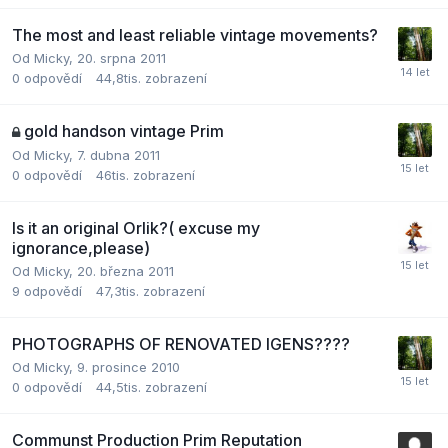
The most and least reliable vintage movements?
Od
Micky
,
20. srpna 2011
0
odpovědí
44,8tis.
zobrazení
gold handson vintage Prim
Od
Micky
,
7. dubna 2011
0
odpovědí
46tis.
zobrazení
Is it an original Orlik?( excuse my
ignorance,please)
Od
Micky
,
20. března 2011
9
odpovědí
47,3tis.
zobrazení
PHOTOGRAPHS OF RENOVATED IGENS????
Od
Micky
,
9. prosince 2010
0
odpovědí
44,5tis.
zobrazení
Communst Production Prim Reputation