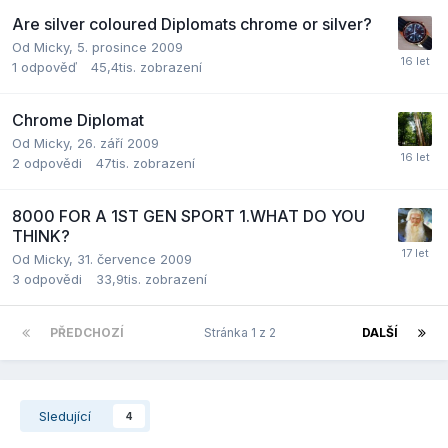
Are silver coloured Diplomats chrome or silver?
Od
Micky
,
5. prosince 2009
1
odpověď
45,4tis.
zobrazení
Chrome Diplomat
Od
Micky
,
26. září 2009
2
odpovědi
47tis.
zobrazení
8000 FOR A 1ST GEN SPORT 1.WHAT DO YOU
THINK?
Od
Micky
,
31. července 2009
3
odpovědi
33,9tis.
zobrazení
PŘEDCHOZÍ
Stránka 1 z 2
DALŠÍ
Sledující
4