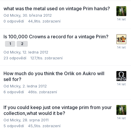
what was the metal used on vintage Prim hands?
Od
Micky
,
30. března 2012
0
odpovědí
44,9tis.
zobrazení
Is 100,000 Crowns a record for a vintage Prim?
1
2
Od
Micky
,
12. ledna 2012
23
odpovědí
127,1tis.
zobrazení
How much do you think the Orlik on Aukro will
sell for?
Od
Micky
,
2. ledna 2012
6
odpovědí
46tis.
zobrazení
If you could keep just one vintage prim from your
collection,what would it be?
Od
Micky
,
28. srpna 2011
5
odpovědí
45,5tis.
zobrazení