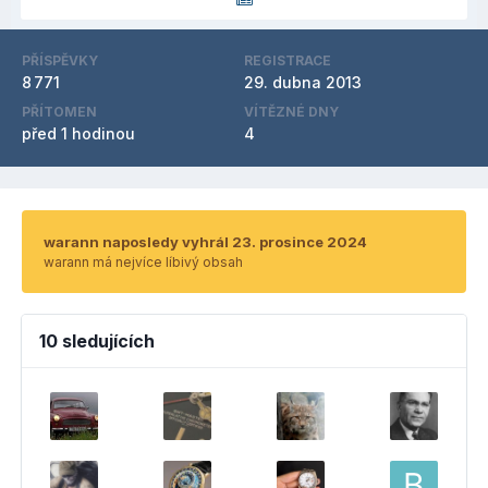
PŘÍSPĚVKY
REGISTRACE
8 771
29. dubna 2013
PŘÍTOMEN
VÍTĚZNÉ DNY
před 1 hodinou
4
warann naposledy vyhrál 23. prosince 2024
warann má nejvíce líbivý obsah
10 sledujících