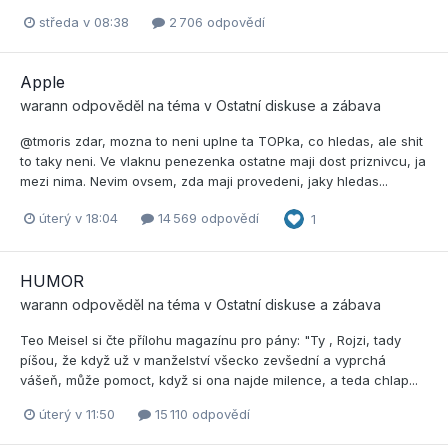
středa v 08:38
2 706 odpovědí
Apple
warann
odpověděl na téma v
Ostatní diskuse a zábava
@tmoris zdar, mozna to neni uplne ta TOPka, co hledas, ale shit
to taky neni. Ve vlaknu penezenka ostatne maji dost priznivcu, ja
mezi nima. Nevim ovsem, zda maji provedeni, jaky hledas...
úterý v 18:04
14 569 odpovědí
1
HUMOR
warann
odpověděl na téma v
Ostatní diskuse a zábava
Teo Meisel si čte přílohu magazínu pro pány: "Ty , Rojzi, tady
píšou, že když už v manželství všecko zevšední a vyprchá
vášeň, může pomoct, když si ona najde milence, a teda chlap...
úterý v 11:50
15 110 odpovědí