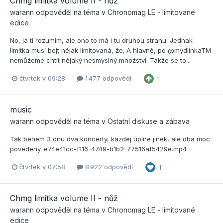
Chmg limitka volume II - nůž
warann
odpověděl na téma v
Chronomag LE - limitované
edice
No, já ti rozumím, ale ono to má i tu druhou stranu. Jednak
limitka musí bejt nějak limitovaná, že. A hlavně, po @mydlinkaTM
nemůžeme chtít nějaký nesmyslný množství. Takže se to...
čtvrtek v 09:28
1 477 odpovědí
1
music
warann
odpověděl na téma v
Ostatní diskuse a zábava
Tak behem 3 dnu dva koncerty, kazdej uplne jinek, ale oba moc
povedeny. e74e41cc-f116-4749-b1b2-77516af5429e.mp4
čtvrtek v 07:58
8 922 odpovědí
1
Chmg limitka volume II - nůž
warann
odpověděl na téma v
Chronomag LE - limitované
edice