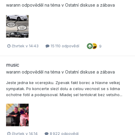
warann
odpověděl na téma v
Ostatní diskuse a zábava
čtvrtek v 14:43
15 110 odpovědí
9
music
warann
odpověděl na téma v
Ostatní diskuse a zábava
Jeste jedna ke vcerejsku. Zpevak fakt borec a hlavne velkej
sympatak. Po koncerte slezl dolu a celou vecnost se s lidma
ochotne fotil a podepisoval. Mladej sel tentokrat bez vetsiho...
čtvrtek v 14:14
8 922 odpovědí