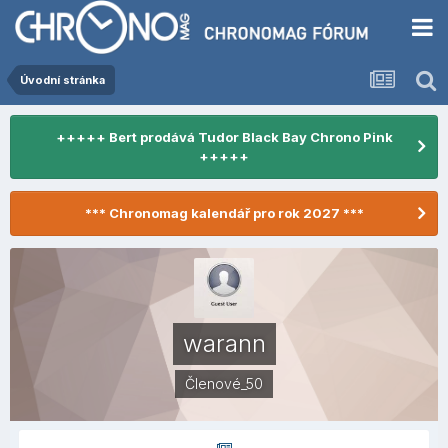
Úvodní stránka
+++++ Bert prodává Tudor Black Bay Chrono Pink
+++++
*** Chronomag kalendář pro rok 2027 ***
warann
Členové_50