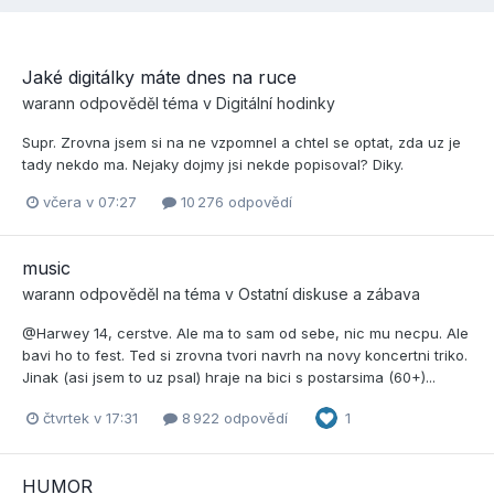
Jaké digitálky máte dnes na ruce
warann
odpověděl téma v
Digitální hodinky
Supr. Zrovna jsem si na ne vzpomnel a chtel se optat, zda uz je
tady nekdo ma. Nejaky dojmy jsi nekde popisoval? Diky.
včera v 07:27
10 276 odpovědí
music
warann
odpověděl na téma v
Ostatní diskuse a zábava
@Harwey 14, cerstve. Ale ma to sam od sebe, nic mu necpu. Ale
bavi ho to fest. Ted si zrovna tvori navrh na novy koncertni triko.
Jinak (asi jsem to uz psal) hraje na bici s postarsima (60+)...
čtvrtek v 17:31
8 922 odpovědí
1
HUMOR