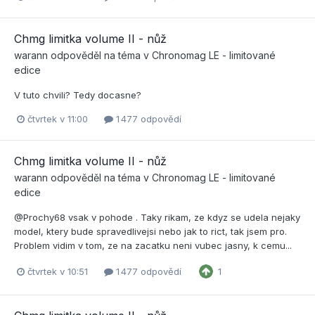
Chmg limitka volume II - nůž
warann
odpověděl na téma v
Chronomag LE - limitované
edice
V tuto chvili? Tedy docasne?
čtvrtek v 11:00
1 477 odpovědí
Chmg limitka volume II - nůž
warann
odpověděl na téma v
Chronomag LE - limitované
edice
@Prochy68 vsak v pohode . Taky rikam, ze kdyz se udela nejaky
model, ktery bude spravedlivejsi nebo jak to rict, tak jsem pro.
Problem vidim v tom, ze na zacatku neni vubec jasny, k cemu...
čtvrtek v 10:51
1 477 odpovědí
1