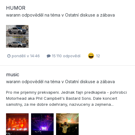
HUMOR
warann
odpověděl na téma v
Ostatní diskuse a zábava
pondělí v 14:46
15 110 odpovědí
12
music
warann
odpověděl na téma v
Ostatní diskuse a zábava
Pro me prijemny prekvapeni. Jednak fajn predkapela - pohrobci
Motorhead aka Phil Campbell's Bastard Sons. Dale koncert
samotny, za me dobre odehrany, nazvuceny a zejmena...