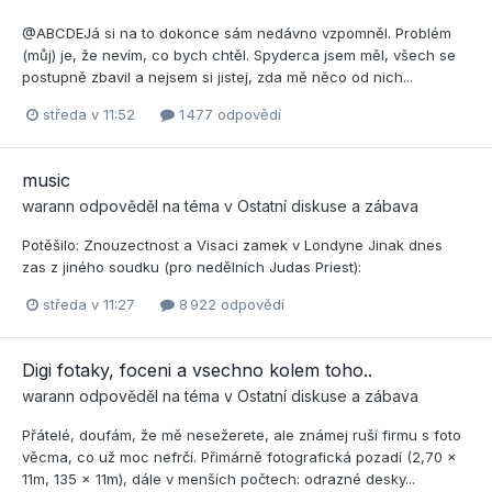
@ABCDEJá si na to dokonce sám nedávno vzpomněl. Problém
(můj) je, že nevím, co bych chtěl. Spyderca jsem měl, všech se
postupně zbavil a nejsem si jistej, zda mě něco od nich...
středa v 11:52
1 477 odpovědí
music
warann
odpověděl na téma v
Ostatní diskuse a zábava
Potěšilo: Znouzectnost a Visaci zamek v Londyne Jinak dnes
zas z jiného soudku (pro nedělních Judas Priest):
středa v 11:27
8 922 odpovědí
Digi fotaky, foceni a vsechno kolem toho..
warann
odpověděl na téma v
Ostatní diskuse a zábava
Přátelé, doufám, že mě nesežerete, ale známej ruší firmu s foto
věcma, co už moc nefrčí. Přimárně fotografická pozadí (2,70 x
11m, 135 x 11m), dále v menších počtech: odrazné desky...