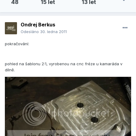
48
15 let
13 let
Ondrej Berkus
Odesláno
30. ledna 2011
pokračování:
pohled na šablonu 2:1, vyrobenou na cnc fréze u kamaráda v
dílně.