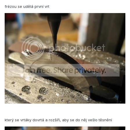
frézou se udělá první vrt
který se vrtáky dovrtá a rozšíří, aby se do něj vešlo těsnění