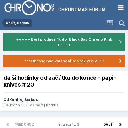
Ondřej Berkus
+++++ Bert prodává Tudor Black Bay Chrono Pink
+++++
*** Chronomag kalendář pro rok 2027 ***
další hodinky od začátku do konce - papi-
knives # 20
Od
Ondrej Berkus
30. ledna 2011
v
Ondřej Berkus
PŘEDCHOZÍ
Stránka 1 z 3
DALŠÍ