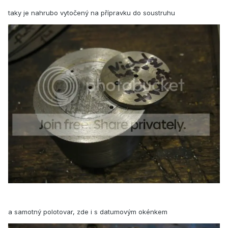
taky je nahrubo vytočený na přípravku do soustruhu
a samotný polotovar, zde i s datumovým okénkem