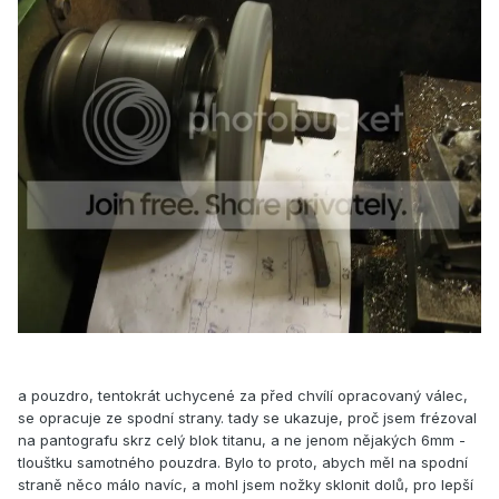
a pouzdro, tentokrát uchycené za před chvílí opracovaný válec,
se opracuje ze spodní strany. tady se ukazuje, proč jsem frézoval
na pantografu skrz celý blok titanu, a ne jenom nějakých 6mm -
tlouštku samotného pouzdra. Bylo to proto, abych měl na spodní
straně něco málo navíc, a mohl jsem nožky sklonit dolů, pro lepší