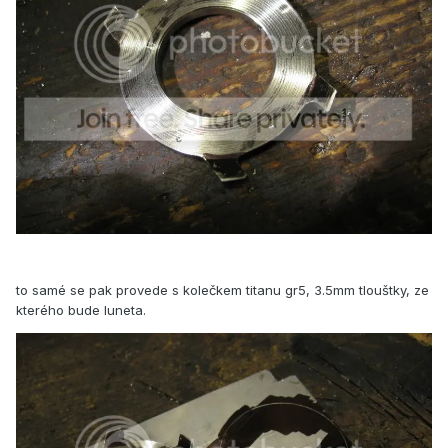
to samé se pak provede s kolečkem titanu gr5, 3.5mm tlouštky, ze
kterého bude luneta.