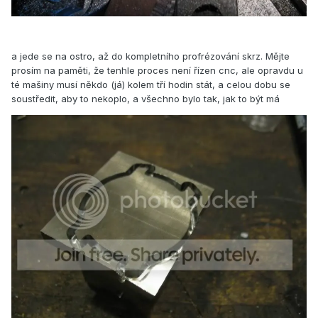
a jede se na ostro, až do kompletního profrézování skrz. Mějte
prosím na paměti, že tenhle proces není řízen cnc, ale opravdu u
té mašiny musí někdo (já) kolem tří hodin stát, a celou dobu se
soustředit, aby to nekoplo, a všechno bylo tak, jak to být má