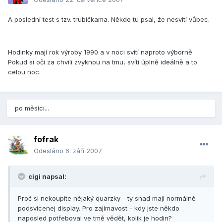
A poslední test s tzv. trubičkama. Někdo tu psal, že nesvítí vůbec.
Hodinky mají rok výroby 1990 a v noci svítí naproto výborně.
Pokud si oči za chvíli zvyknou na tmu, svítí úplně ideálně a to
celou noc.
po měsíci...
fofrak
Odesláno
6. září 2007
cigi napsal:
Proč si nekoupíte nějaký quarzky - ty snad mají normálně
podsvícenej display. Pro zajímavost - kdy jste někdo
naposled potřeboval ve tmě vědět, kolik je hodin?