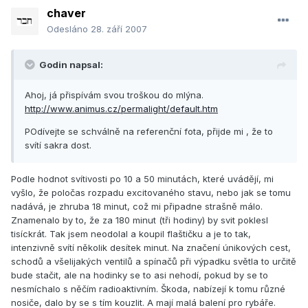
chaver
Odesláno
28. září 2007
Godin napsal:
Ahoj, já přispívám svou troškou do mlýna.
http://www.animus.cz/permalight/default.htm
POdívejte se schválně na referenční fota, přijde mi , že to
svítí sakra dost.
Podle hodnot svítivosti po 10 a 50 minutách, které uvádějí, mi
vyšlo, že poločas rozpadu excitovaného stavu, nebo jak se tomu
nadává, je zhruba 18 minut, což mi připadne strašně málo.
Znamenalo by to, že za 180 minut (tři hodiny) by svit poklesl
tisíckrát. Tak jsem neodolal a koupil flaštičku a je to tak,
intenzivně svítí několik desítek minut. Na značení únikových cest,
schodů a všelijakých ventilů a spínačů při výpadku světla to určitě
bude stačit, ale na hodinky se to asi nehodí, pokud by se to
nesmíchalo s něčím radioaktivním. Škoda, nabízejí k tomu různé
nosiče, dalo by se s tím kouzlit. A mají malá balení pro rybáře.