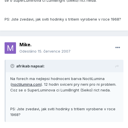
se o SuperLuminova ci LumiBright (Seiko) rict neda.
PS: Jste zvedavi, jak sviti hodinky s tritiem vyrobene v roce 1968?
Mike.
Odesláno
15. července 2007
afrikab napsal:
Na forech ma nejlepsi hodnoceni barva NoctiLumina
(
noctilumina.com
). 12 hodin sviceni pry neni pro ni problem.
Coz se o SuperLuminova ci LumiBright (Seiko) rict neda.
PS: Jste zvedavi, jak sviti hodinky s tritiem vyrobene v roce
1968?