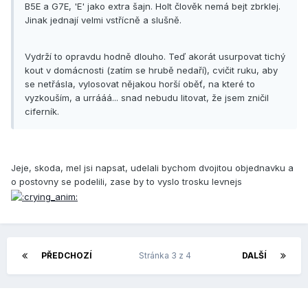
B5E a G7E, 'E' jako extra šajn. Holt člověk nemá bejt zbrklej.
Jinak jednají velmi vstřícně a slušně.
Vydrží to opravdu hodně dlouho. Teď akorát usurpovat tichý
kout v domácnosti (zatím se hrubě nedaří), cvičit ruku, aby
se netřásla, vylosovat nějakou horší oběť, na které to
vyzkouším, a urrááá... snad nebudu litovat, že jsem zničil
ciferník.
Jeje, skoda, mel jsi napsat, udelali bychom dvojitou objednavku a
o postovny se podelili, zase by to vyslo trosku levnejs
PŘEDCHOZÍ
Stránka 3 z 4
DALŠÍ