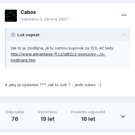
Cabos
Odesláno
3. června 2007
Luk napsal:
tak to je zlodějna, já tu samou kupoval za 123,-kč tady
http://www.advantage-fl.cz/id82cz-pomucky-...ro-
hodinare.htm
A jaky je vysledek ??? Jak to sviti ? - jestli vubec :-)
Odpovědi
Vytvořeno
Poslední odpověď
76
19 let
16 let