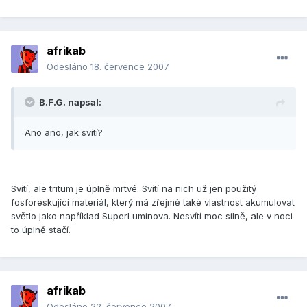
afrikab
Odesláno
18. července 2007
B.F.G. napsal:
Ano ano, jak svítí?
Svítí, ale tritum je úplně mrtvé. Svítí na nich už jen použitý
fosforeskující materiál, který má zřejmě také vlastnost akumulovat
světlo jako například SuperLuminova. Nesvítí moc silně, ale v noci
to úplně stačí.
afrikab
Odesláno
22. července 2007