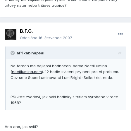
tritovy nater nebo tritiove trubice?
B.F.G.
Odesláno
16. července 2007
afrikab napsal:
Na forech ma nejlepsi hodnoceni barva NoctiLumina
(
noctilumina.com
). 12 hodin sviceni pry neni pro ni problem.
Coz se o SuperLuminova ci LumiBright (Seiko) rict neda.
PS: Jste zvedavi, jak sviti hodinky s tritiem vyrobene v roce
1968?
Ano ano, jak svítí?