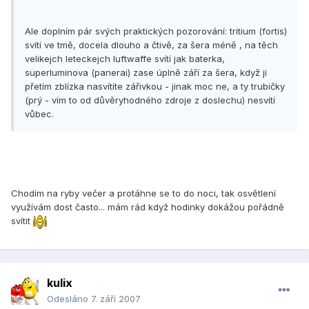
Ale doplním pár svých praktických pozorování: tritium (fortis)
svítí ve tmě, docela dlouho a čtivě, za šera méně , na těch
velikejch leteckejch luftwaffe svítí jak baterka,
superluminova (panerai) zase úplně září za šera, když ji
přetím zblízka nasvítíte zářivkou - jinak moc ne, a ty trubičky
(prý - vím to od důvěryhodného zdroje z doslechu) nesvítí
vůbec.
Chodím na ryby večer a protáhne se to do noci, tak osvětlení
využívám dost často... mám rád když hodinky dokážou pořádně
svítit
kulix
Odesláno
7. září 2007