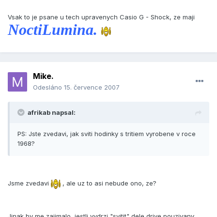
Vsak to je psane u tech upravenych Casio G - Shock, ze maji
NoctiLumina.
Mike.
Odesláno
15. července 2007
afrikab napsal:
PS: Jste zvedavi, jak sviti hodinky s tritiem vyrobene v roce
1968?
Jsme zvedavi
, ale uz to asi nebude ono, ze?
Jinak by me zajimalo, jestli vydrzi "svitit" dele drive pouzivany