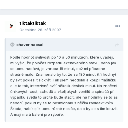
tiktaktiktak
Odesláno
28. září 2007
chaver napsal:
Podle hodnot svítivosti po 10 a 50 minutách, které uvádějí,
mi vyšlo, že poločas rozpadu excitovaného stavu, nebo jak
se tomu nadává, je zhruba 18 minut, což mi připadne
strašně málo. Znamenalo by to, že za 180 minut (tři hodiny)
by svit poklesl tisíckrát. Tak jsem neodolal a koupil flaštičku
a je to tak, intenzivně svítí několik desítek minut. Na značení
únikových cest, schodů a všelijakých ventilů a spínačů při
výpadku světla to určitě bude stačit, ale na hodinky se to asi
nehodí, pokud by se to nesmíchalo s něčím radioaktivním.
Škoda, nabízejí k tomu různé nosiče, dalo by se s tím kouzlit.
A mají malá balení pro rybáře.