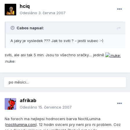
hciq
Odesláno
3. června 2007
Cabos napsal:
A jaky je vysledek ??? Jak to sviti ? - jestli vubec :-)
svíti, ale asi tak 5 min. Jsou to všechno sračky.... jedině
:nuke:
po měsíci...
afrikab
Odesláno
15. července 2007
Na forech ma nejlepsi hodnoceni barva NoctiLumina
(
noctilumina.com
). 12 hodin sviceni pry neni pro ni problem. Coz