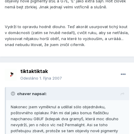
objevily nové pigmenty B5E a G7E, 'E' jako extra šajn. Holt člověk
nemá bejt zbrklej. Jinak jednají velmi vstřícně a slušně.
Vydrží to opravdu hodně dlouho. Teď akorát usurpovat tichý kout
v domácnosti (zatím se hrubě nedaří), cvičit ruku, aby se netřásla,
vylosovat nějakou horší oběť, na které to vyzkouším, a urrááá...
snad nebudu litovat, že jsem zničil ciferník.
tiktaktiktak
Odesláno
1. října 2007
chaver napsal:
Nakonec jsem vyměknul a udělal sólo objednávku,
poštovného oplakav. Pán mi dal jako bonus flaštičku
napchanou G8UF (kdepak dva gramy!), která moc dlouho
nevydrží, jen o něco víc než Permalight. Asi se toho
potřebujou zbavit, protože se tam objevily nové pigmenty