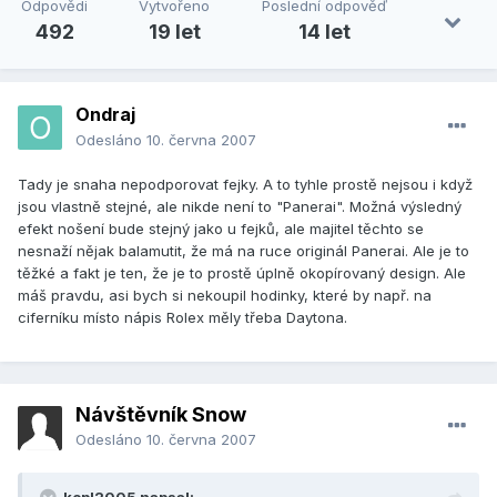
Odpovědi
Vytvořeno
Poslední odpověď
492
19 let
14 let
Ondraj
Odesláno
10. června 2007
Tady je snaha nepodporovat fejky. A to tyhle prostě nejsou i když
jsou vlastně stejné, ale nikde není to "Panerai". Možná výsledný
efekt nošení bude stejný jako u fejků, ale majitel těchto se
nesnaží nějak balamutit, že má na ruce originál Panerai. Ale je to
těžké a fakt je ten, že je to prostě úplně okopírovaný design. Ale
máš pravdu, asi bych si nekoupil hodinky, které by např. na
ciferníku místo nápis Rolex měly třeba Daytona.
Návštěvník Snow
Odesláno
10. června 2007