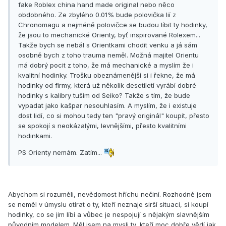
fake Roblex china hand made original nebo něco
obdobného. Ze zbylého 0.01% bude polovička lií z
Chronomagu a nejméně polovičce se budou líbit ty hodinky,
že jsou to mechanické Orienty, byť inspirované Rolexem...
Takže bych se nebál s Orientkami chodit venku a já sám
osobně bych z toho trauma neměl. Možná majitel Orientu
má dobrý pocit z toho, že má mechanické a myslím že i
kvalitní hodinky. Trošku obeznámenější si i řekne, že má
hodinky od firmy, která už několik desetiletí vyrábí dobré
hodinky s kalibry tuším od Seiko? Takže s tím, že bude
vypadat jako kašpar nesouhlasím. A myslím, že i existuje
dost lidí, co si mohou tedy ten "pravý originál" koupit, přesto
se spokojí s neokázalými, levnějšími, přesto kvalitními
hodinkami.
PS Orienty nemám. Zatím...
Abychom si rozuměli, nevědomost hříchu nečiní. Rozhodně jsem
se neměl v úmyslu otírat o ty, kteří neznaje sirší situaci, si koupí
hodinky, co se jim líbí a vůbec je nespojují s nějakým slavnějším
původním modelem. Měl jsem na mysli ty, kteří moc dobře vědí jak