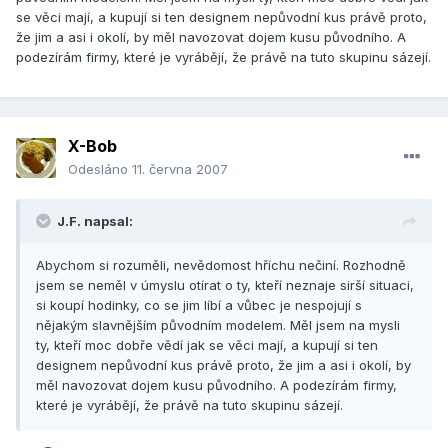
se věci mají, a kupují si ten designem nepůvodní kus právě proto,
že jim a asi i okolí, by měl navozovat dojem kusu původního. A
podezírám firmy, které je vyrábějí, že právě na tuto skupinu sázejí.
X-Bob
Odesláno
11. června 2007
J.F. napsal:
Abychom si rozuměli, nevědomost hříchu nečiní. Rozhodně
jsem se neměl v úmyslu otírat o ty, kteří neznaje sirší situaci,
si koupí hodinky, co se jim líbí a vůbec je nespojují s
nějakým slavnějším původním modelem. Měl jsem na mysli
ty, kteří moc dobře vědí jak se věci mají, a kupují si ten
designem nepůvodní kus právě proto, že jim a asi i okolí, by
měl navozovat dojem kusu původního. A podezírám firmy,
které je vyrábějí, že právě na tuto skupinu sázejí.