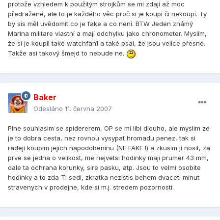
protože vzhledem k použitým strojkům se mi zdají až moc
předražené, ale to je každého věc proč si je koupí či nekoupí. Ty
by sis měl uvědomit co je fake a co není. BTW Jeden známý
Marina militare vlastní a mají odchylku jako chronometer. Myslím,
že si je koupil také watchfan1 a také psal, že jsou velice přesné.
Takže asi takový šmejd to nebude ne.
Baker
Odesláno
11. června 2007
Plne souhlasim se spidererem, OP se mi libi dlouho, ale myslim ze
je to dobra cesta, nez rovnou vysypat hromadu penez, tak si
radeji koupim jejich napodobeninu (NE FAKE !) a zkusim ji nosit, za
prve se jedna o velikost, me nejvetsi hodinky maji prumer 43 mm,
dale ta ochrana korunky, sire pasku, atp. Jsou to velmi osobite
hodinky a to zda Ti sedi, zkratka nezistis behem dvaceti minut
stravenych v prodejne, kde si m.j. stredem pozornosti.