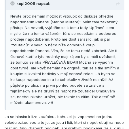
kopl2005 napsal:
Nevíte proč nemám možnost vstoupit do diskuze ohledně
napodobenin Panerai (Marina Militare)? Mám tam zakázaný
přístup. No nevadí, vyjádřím se k tomu tady. Upřímně jsem
myslel že na tomto váženém fóru se nesetkám s podporou
prodeje napodobenin. Proto mě dost zarazilo, jak si pár
"zoufalců" v sekci o něco níže domlouvá koupi
napodobenin Panerai. Vím, že se tomu nedá zabránit. Ale ti
členové kteří o tyto hodinky mají zájem by si měli uvědomit,
že tomuto se říká PŘEVLEČENÁ BÍDA!!! Možná se vyjádřím
dost tvrdě, ale když nemám na originál, tak se s tím smířím a
koupím si kvalitní hodinky v mojí cenové relaci. Já bych se
ke koupi napodobenin a to čehokoliv v životě nesnížil! Až
půjdete po ulici, na první pohled budete za znalce a
fajnšmekry ale na druhý za naprosté zoufalce! Omlouvám
se, nechci nikoho urážet, ale takhle to cítím. Tak a teď mě
můžete ukamenovat :-))
Ja se hlasim k lize zoufalcu.. bohuzel jsi zapomnel na jednu
veledulezitou vec a to je, ze jsou i lidi, kteri si nepotrebuji na neco
hrat ani faky drahych hodinek, ani drahymi hodinkami, ze si kupuji