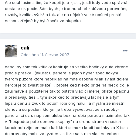
Ale souhlasím s tím, že koupit je a zjistit, jestli tudy vede správná
cesta je ok počin. Sám bych je trochu chtěl z důvodu porovnání,
rozdíly, kvalita, výdrž a tak. ale na nějaké velké nošení prostě
nejsou, zřejmě by byl člověk za hlupáka.
cali
Odesláno
11. června 2007
nebol by som tak kriticky kopiruje sa vsetko hodinky auta zbrane
pracie prasky....(akurat u panerai s jejich hyper specifickym
tvarom puzdra ktore napriklad na mna osobne nijak zvlast dojem
nerobi je to zvlast okate).... proste ked niekto pride na nieco co je
zaujimave a pouzitelne tak to oststni viac ci menej okate opajcnu
a predavaju tiez.... tym skor ked to predavaju lacnejsie a tym
lepsiu cenu a zvuk to potom robi originalu... a myslim ze miestni
clenovia su posleni ktorym je treba vysvetlovat ze s radoby-
panerai ci uz s napisom alebo bez narobia paradu maximalne tak
v "hospudce pate cenove skupiny" na druhu stranu v nasich
koncinach zije len malo ludi ktori si mozu kupit hodinky za X tisic
dolarov aby mohli za tyzden zistit ze sa k nim vlastne vobec