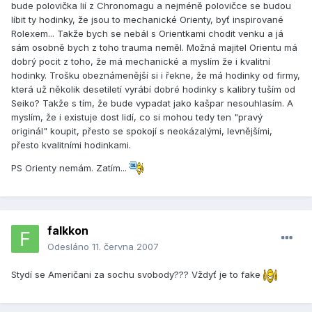
bude polovička lií z Chronomagu a nejméně polovičce se budou
líbit ty hodinky, že jsou to mechanické Orienty, byť inspirované
Rolexem... Takže bych se nebál s Orientkami chodit venku a já
sám osobně bych z toho trauma neměl. Možná majitel Orientu má
dobrý pocit z toho, že má mechanické a myslím že i kvalitní
hodinky. Trošku obeznámenější si i řekne, že má hodinky od firmy,
která už několik desetiletí vyrábí dobré hodinky s kalibry tuším od
Seiko? Takže s tím, že bude vypadat jako kašpar nesouhlasím. A
myslím, že i existuje dost lidí, co si mohou tedy ten "pravý
originál" koupit, přesto se spokojí s neokázalými, levnějšími,
přesto kvalitními hodinkami.
PS Orienty nemám. Zatím...
falkkon
Odesláno
11. června 2007
Stydí se Američani za sochu svobody??? Vždyť je to fake