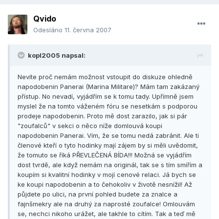
Qvido
Odesláno
11. června 2007
kopl2005 napsal:
Nevíte proč nemám možnost vstoupit do diskuze ohledně
napodobenin Panerai (Marina Militare)? Mám tam zakázaný
přístup. No nevadí, vyjádřím se k tomu tady. Upřímně jsem
myslel že na tomto váženém fóru se nesetkám s podporou
prodeje napodobenin. Proto mě dost zarazilo, jak si pár
"zoufalců" v sekci o něco níže domlouvá koupi
napodobenin Panerai. Vím, že se tomu nedá zabránit. Ale ti
členové kteří o tyto hodinky mají zájem by si měli uvědomit,
že tomuto se říká PŘEVLEČENÁ BÍDA!!! Možná se vyjádřím
dost tvrdě, ale když nemám na originál, tak se s tím smířím a
koupím si kvalitní hodinky v mojí cenové relaci. Já bych se
ke koupi napodobenin a to čehokoliv v životě nesnížil! Až
půjdete po ulici, na první pohled budete za znalce a
fajnšmekry ale na druhý za naprosté zoufalce! Omlouvám
se, nechci nikoho urážet, ale takhle to cítím. Tak a teď mě