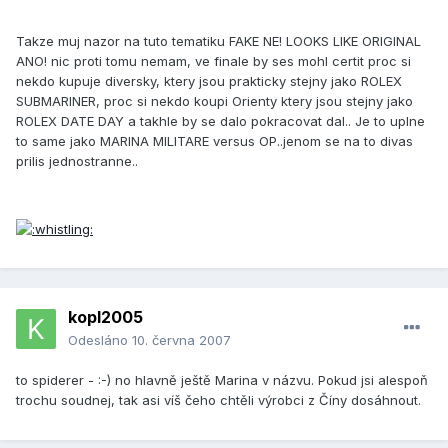
Takze muj nazor na tuto tematiku FAKE NE! LOOKS LIKE ORIGINAL
ANO! nic proti tomu nemam, ve finale by ses mohl certit proc si
nekdo kupuje diversky, ktery jsou prakticky stejny jako ROLEX
SUBMARINER, proc si nekdo koupi Orienty ktery jsou stejny jako
ROLEX DATE DAY a takhle by se dalo pokracovat dal.. Je to uplne
to same jako MARINA MILITARE versus OP..jenom se na to divas
prilis jednostranne..
kopl2005
Odesláno
10. června 2007
to spiderer - :-) no hlavně ještě Marina v názvu. Pokud jsi alespoň
trochu soudnej, tak asi víš čeho chtěli výrobci z Číny dosáhnout.