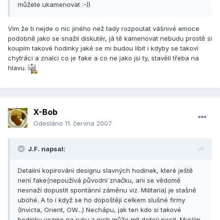
můžete ukamenovat :-))
Vím že ti nejde o nic jiného než tady rozpoutat vášnivé emoce
podobně jako se snažil diskutér, já tě kamenovat nebudu prostě si
koupím takové hodinky jaké se mi budou líbit i kdyby se takoví
chytráci a znalci co je fake a co ne jako jsi ty, stavěli třeba na
hlavu.
X-Bob
Odesláno
11. června 2007
J.F. napsal:
Detailní kopírování designu slavných hodinek, které ještě
není fake(nepoužívá původní značku, ani se vědomě
nesnaží dopustit spontánní záměnu viz. Militaria) je stašně
ubohé. A to i když se ho dopoštějí celkem slušné firmy
(Invicta, Orient, OW...) Nechápu, jak ten kdo si takové
hodinky vezme na ruku z nich může mít dobrý pocit. Myslím,