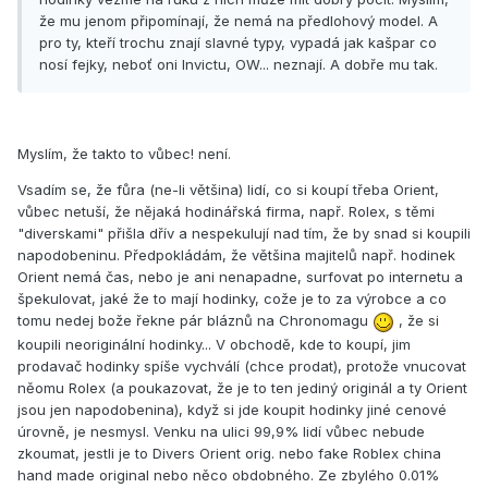
že mu jenom připomínají, že nemá na předlohový model. A
pro ty, kteří trochu znají slavné typy, vypadá jak kašpar co
nosí fejky, neboť oni Invictu, OW... neznají. A dobře mu tak.
Myslím, že takto to vůbec! není.
Vsadím se, že fůra (ne-li většina) lidí, co si koupí třeba Orient,
vůbec netuší, že nějaká hodinářská firma, např. Rolex, s těmi
"diverskami" přišla dřív a nespekulují nad tím, že by snad si koupili
napodobeninu. Předpokládám, že většina majitelů např. hodinek
Orient nemá čas, nebo je ani nenapadne, surfovat po internetu a
špekulovat, jaké že to mají hodinky, cože je to za výrobce a co
tomu nedej bože řekne pár bláznů na Chronomagu
, že si
koupili neoriginální hodinky... V obchodě, kde to koupí, jim
prodavač hodinky spíše vychválí (chce prodat), protože vnucovat
něomu Rolex (a poukazovat, že je to ten jediný originál a ty Orient
jsou jen napodobenina), když si jde koupit hodinky jiné cenové
úrovně, je nesmysl. Venku na ulici 99,9% lidí vůbec nebude
zkoumat, jestli je to Divers Orient orig. nebo fake Roblex china
hand made original nebo něco obdobného. Ze zbylého 0.01%