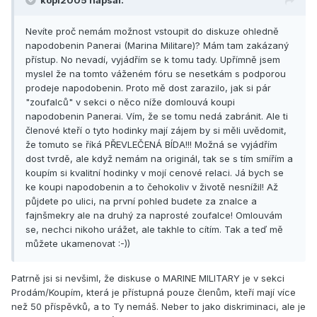
kopl2005 napsal:
Nevíte proč nemám možnost vstoupit do diskuze ohledně
napodobenin Panerai (Marina Militare)? Mám tam zakázaný
přístup. No nevadí, vyjádřím se k tomu tady. Upřímně jsem
myslel že na tomto váženém fóru se nesetkám s podporou
prodeje napodobenin. Proto mě dost zarazilo, jak si pár
"zoufalců" v sekci o něco níže domlouvá koupi
napodobenin Panerai. Vím, že se tomu nedá zabránit. Ale ti
členové kteří o tyto hodinky mají zájem by si měli uvědomit,
že tomuto se říká PŘEVLEČENÁ BÍDA!!! Možná se vyjádřím
dost tvrdě, ale když nemám na originál, tak se s tím smířím a
koupím si kvalitní hodinky v mojí cenové relaci. Já bych se
ke koupi napodobenin a to čehokoliv v životě nesnížil! Až
půjdete po ulici, na první pohled budete za znalce a
fajnšmekry ale na druhý za naprosté zoufalce! Omlouvám
se, nechci nikoho urážet, ale takhle to cítím. Tak a teď mě
můžete ukamenovat :-))
Patrně jsi si nevšiml, že diskuse o MARINE MILITARY je v sekci
Prodám/Koupím, která je přístupná pouze členům, kteří mají více
než 50 příspěvků, a to Ty nemáš. Neber to jako diskriminaci, ale je