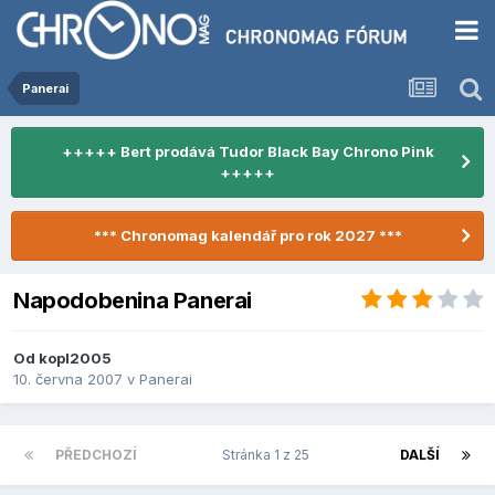
Panerai
+++++ Bert prodává Tudor Black Bay Chrono Pink
+++++
*** Chronomag kalendář pro rok 2027 ***
Napodobenina Panerai
Od
kopl2005
10. června 2007
v
Panerai
PŘEDCHOZÍ
Stránka 1 z 25
DALŠÍ