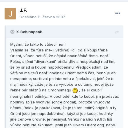
J.F.
Odesláno
11. června 2007
X-Bob napsal:
Myslím, že takto to vůbec! není.
Vsadím se, že fůra (ne-li většina) lidí, co si koupí třeba
Orient, vůbec netuší, že nějaká hodinářská firma, např.
Rolex, s těmi "diverskami" přišla dřív a nespekulují nad tím,
že by snad si koupili napodobeninu. Předpokládám, že
většina majitelů např. hodinek Orient nemá čas, nebo je ani
nenapadne, surfovat po internetu a špekulovat, jaké že to
mají hodinky, cože je to za výrobce a co tomu nedej bože
řekne pár bláznů na Chronomagu
, že si koupili
neoriginální hodinky... V obchodě, kde to koupí, jim prodavač
hodinky spíše vychválí (chce prodat), protože vnucovat
něomu Rolex (a poukazovat, že je to ten jediný originál a ty
Orient jsou jen napodobenina), když si jde koupit hodinky
jiné cenové úrovně, je nesmysl. Venku na ulici 99,9% lidí
vůbec nebude zkoumat, jestli je to Divers Orient orig. nebo