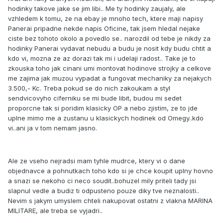
hodinky takove jake se jim libi.. Me ty hodinky zaujaly, ale
vzhledem k tomu, ze na ebay je mnoho tech, ktere maji napisy
Panerai pripadne nekde napis Oficine, tak jsem hledal nejake
ciste bez tohoto okolo a povedlo se.. narozdil od tebe je nikdy za
hodinky Panerai vydavat nebudu a budu je nosit kdy budu chtit a
kdo vi, mozna ze az dorazi tak mi i udelaji radost.. Take je to
zkouska toho jak cinani umi montovat hodinove strojky a celkove
me zajima jak muzou vypadat a fungovat mechaniky za nejakych
3.500,- Kc. Treba pokud se do nich zakoukam a styl
sendvicovyho ciferniku se mi bude libit, budou mi sedet
proporcne tak si poridim klasicky OP a nebo zjistim, ze to jde
uplne mimo me a zustanu u klasickych hodinek od Omegy..kdo
vi..ani ja v tom nemam jasno.
Ale ze vseho nejradsi mam tyhle mudrce, ktery vi o dane
objednavce a pohnutkach toho kdo si je chce koupit uplny hovno
a snazi se nekoho ci neco soudit..bohuzel mily priteli tady jsi
slapnul vedle a budiz ti odpusteno pouze diky tve neznalosti..
Nevim s jakym umyslem chteli nakupovat ostatni z vlakna MARINA
MILITARE, ale treba se vyjadri..