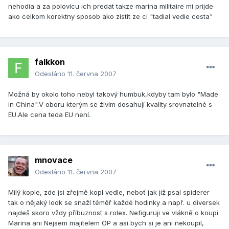
nehodia a za polovicu ich predat takze marina militaire mi prijde
ako celkom korektny sposob ako zistit ze ci "tadial vedie cesta"
falkkon
Odesláno
11. června 2007
Možná by okolo toho nebyl takový humbuk,kdyby tam bylo "Made
in China".V oboru kterým se živím dosahují kvality srovnatelné s
EU.Ale cena teda EU není.
mnovace
Odesláno
11. června 2007
Milý kople, zde jsi zřejmě kopl vedle, neboť jak již psal spiderer
tak o nějaký look se snaží téměř každé hodinky a např. u diversek
najdeš skoro vždy příbuznost s rolex. Nefiguruji ve vlákně o koupi
Marina ani Nejsem majitelem OP a asi bych si je ani nekoupil,