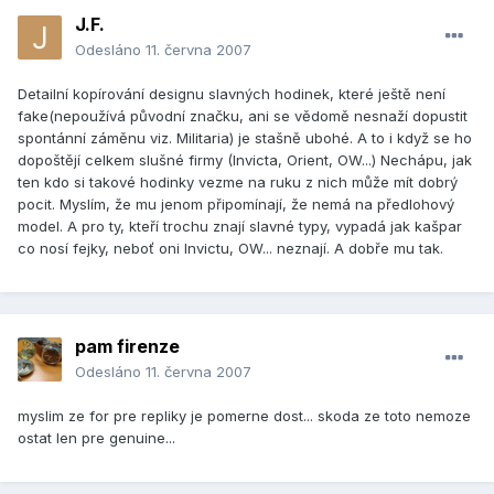
J.F.
Odesláno
11. června 2007
Detailní kopírování designu slavných hodinek, které ještě není
fake(nepoužívá původní značku, ani se vědomě nesnaží dopustit
spontánní záměnu viz. Militaria) je stašně ubohé. A to i když se ho
dopoštějí celkem slušné firmy (Invicta, Orient, OW...) Nechápu, jak
ten kdo si takové hodinky vezme na ruku z nich může mít dobrý
pocit. Myslím, že mu jenom připomínají, že nemá na předlohový
model. A pro ty, kteří trochu znají slavné typy, vypadá jak kašpar
co nosí fejky, neboť oni Invictu, OW... neznají. A dobře mu tak.
pam firenze
Odesláno
11. června 2007
myslim ze for pre repliky je pomerne dost... skoda ze toto nemoze
ostat len pre genuine...