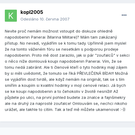
kopl2005
Odesláno
10. června 2007
Nevíte proč nemám možnost vstoupit do diskuze ohledně
napodobenin Panerai (Marina Militare)? Mám tam zakázaný
přístup. No nevadí, vyjádřím se k tomu tady. Upřímně jsem myslel
že na tomto váženém fóru se nesetkám s podporou prodeje
napodobenin. Proto mě dost zarazilo, jak si pár "zoufalců" v sekci
o něco níže domlouvá koupi napodobenin Panerai. Vím, že se
tomu nedá zabránit. Ale ti členové kteří o tyto hodinky mají zájem
by si měli uvědomit, že tomuto se říká PŘEVLEČENÁ BÍDA!!! Možná
se vyjádřím dost tvrdě, ale když nemám na originál, tak se s tím
smířím a koupím si kvalitní hodinky v mojí cenové relaci. Já bych
se ke koupi napodobenin a to čehokoliv v životě nesnížil! Až
půjdete po ulici, na první pohled budete za znalce a fajnšmekry
ale na druhý za naprosté zoufalce! Omlouvám se, nechci nikoho
urážet, ale takhle to cítím. Tak a teď mě můžete ukamenovat :-))