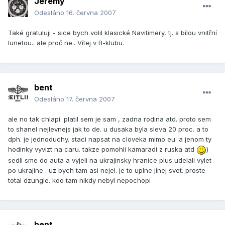
Jeremy
Odesláno
16. června 2007
Také gratuluji - sice bych volil klasické Navitimery, tj. s bílou vnitřní
lunetou.. ale proč ne.. Vítej v B-klubu.
bent
Odesláno
17. června 2007
ale no tak chlapi. platil sem je sam , zadna rodina atd. proto sem
to shanel nejlevnejs jak to de. u dusaka byla sleva 20 proc. a to
dph. je jednoduchy. staci napsat na cloveka mimo eu. a jenom ty
hodinky vyvizt na caru. takze pomohli kamaradi z ruska atd
)
sedli sme do auta a vyjeli na ukrajinsky hranice plus udelali vylet
po ukrajine . uz bych tam asi nejel. je to uplne jinej svet. proste
total dzungle. kdo tam nikdy nebyl nepochopi
bent