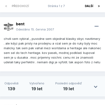
PŘEDCHOZÍ
Stránka 1 z 7
DALŠÍ
bent
Odesláno
15. června 2007
chvili sem vybiral , puvodne sem objednal klasiky obyc navitimery
. ale kdyz pak prisly na prodejnu a vzal sem je do ruky byly moc
malicky. tak sem pak vahal mezi worldama a heritage ale nakonec
sem sel do tech heritage. kov pasek, modrej podklad. kupoval
sem je u dusaka . moc prijemny vsichni. cenu mi ze znamosti
udelali taky perfektni . nemam digi je vyfotit. tak aspon foto z netu
Odpovědi
Vytvořeno
Poslední odpověď
139
19 let
19 let