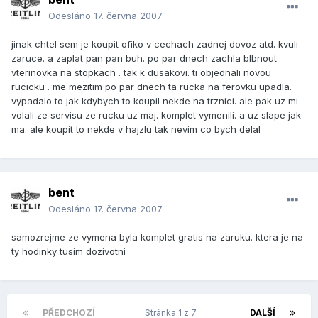
Odesláno
17. června 2007
jinak chtel sem je koupit ofiko v cechach zadnej dovoz atd. kvuli
zaruce. a zaplat pan pan buh. po par dnech zachla blbnout
vterinovka na stopkach . tak k dusakovi. ti objednali novou
rucicku . me mezitim po par dnech ta rucka na ferovku upadla.
vypadalo to jak kdybych to koupil nekde na trznici. ale pak uz mi
volali ze servisu ze rucku uz maj. komplet vymenili. a uz slape jak
ma. ale koupit to nekde v hajzlu tak nevim co bych delal
bent
Odesláno
17. června 2007
samozrejme ze vymena byla komplet gratis na zaruku. ktera je na
ty hodinky tusim dozivotni
PŘEDCHOZÍ
Stránka 1 z 7
DALŠÍ