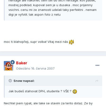
heritage ale nakonec sem sel do tech heritage. kov pasek,
modrej podklad. kupoval sem je u dusaka . moc prijemny
vsichni. cenu mi ze znamosti udelali taky perfektni . nemam
digi je vyfotit. tak aspon foto z netu
moc ti blahopřeji, supr volba! Vítaj mezi nás
Baker
Odesláno
16. června 2007
Snow napsal:
Jak budeš stahovat DPH, studente ? VŠE ?
Nechtel jsem rypat, ale take se stavim za tento dotaz. Ze by