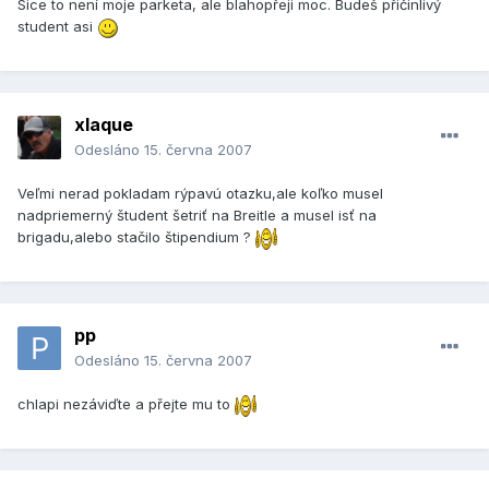
Sice to není moje parketa, ale blahopřeji moc. Budeš přičinlivý
student asi
xlaque
Odesláno
15. června 2007
Veľmi nerad pokladam rýpavú otazku,ale koľko musel
nadpriemerný študent šetriť na Breitle a musel isť na
brigadu,alebo stačilo štipendium ?
pp
Odesláno
15. června 2007
chlapi nezáviďte a přejte mu to