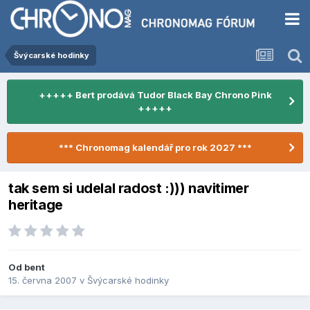
Švýcarské hodinky
+++++ Bert prodává Tudor Black Bay Chrono Pink
+++++
*** Chronomag kalendář pro rok 2027 ***
tak sem si udelal radost :))) navitimer
heritage
Od
bent
15. června 2007
v
Švýcarské hodinky