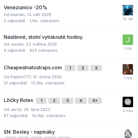
Venezianico -20%
Od
bluman
,
13. září 2025
0
odpovědí
1,1tis.
zobrazení
Nástěnné, stolní vytisknuté hodiny.
Od
Jocker
,
23. května 2025
4
odpovědi
923
zobrazení
Cheapestnatostraps.com
1
2
3
Od
Pepino777
,
10. února 2020
51
odpovědí
13,5tis.
zobrazení
Lžičky Rolex
1
2
3
4
5
Od
Jerryl
,
25. října 2023
87
odpovědí
14,4tis.
zobrazení
SN: Bexley - napínáky