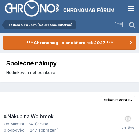
Prodám a koupím (soukromá inzerce)
*** Chronomag kalendář pro rok 2027 ***
Společné nákupy
Hodinkové i nehodinkové
SEŘADIT PODLE
Nákup na Wolbrook
Od
Miloshu
,
24. června
0
odpovědí
247
zobrazení