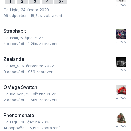
1
2
3
4
5
Od
Liqid
,
24. února 2020
99
odpovědí
18,3tis.
zobrazení
Straphabit
Od
ismit
,
6. října 2022
4
odpovědi
1,2tis.
zobrazení
Zealande
Od
Ivo_S
,
6. července 2022
0
odpovědí
959
zobrazení
OMega Swatch
Od
big ben
,
26. března 2022
2
odpovědi
1,5tis.
zobrazení
Phenomenato
Od
ragu
,
20. června 2020
14
odpovědí
5,6tis.
zobrazení