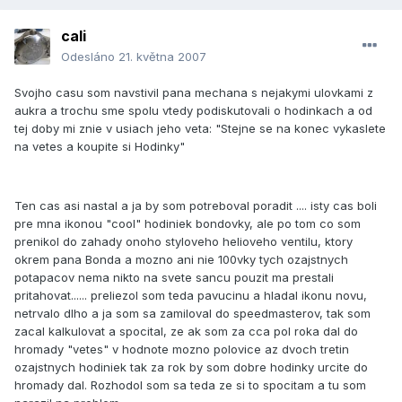
cali
Odesláno
21. května 2007
Svojho casu som navstivil pana mechana s nejakymi ulovkami z
aukra a trochu sme spolu vtedy podiskutovali o hodinkach a od
tej doby mi znie v usiach jeho veta: "Stejne se na konec vykaslete
na vetes a koupite si Hodinky"
Ten cas asi nastal a ja by som potreboval poradit .... isty cas boli
pre mna ikonou "cool" hodiniek bondovky, ale po tom co som
prenikol do zahady onoho styloveho helioveho ventilu, ktory
okrem pana Bonda a mozno ani nie 100vky tych ozajstnych
potapacov nema nikto na svete sancu pouzit ma prestali
pritahovat...... preliezol som teda pavucinu a hladal ikonu novu,
netrvalo dlho a ja som sa zamiloval do speedmasterov, tak som
zacal kalkulovat a spocital, ze ak som za cca pol roka dal do
hromady "vetes" v hodnote mozno polovice az dvoch tretin
ozajstnych hodiniek tak za rok by som dobre hodinky urcite do
hromady dal. Rozhodol som sa teda ze si to spocitam a tu som