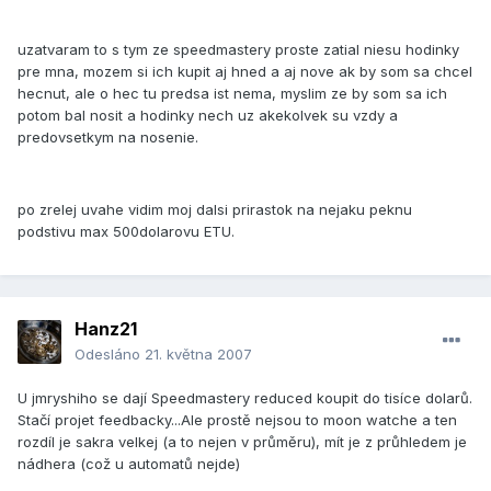
uzatvaram to s tym ze speedmastery proste zatial niesu hodinky
pre mna, mozem si ich kupit aj hned a aj nove ak by som sa chcel
hecnut, ale o hec tu predsa ist nema, myslim ze by som sa ich
potom bal nosit a hodinky nech uz akekolvek su vzdy a
predovsetkym na nosenie.
po zrelej uvahe vidim moj dalsi prirastok na nejaku peknu
podstivu max 500dolarovu ETU.
Hanz21
Odesláno
21. května 2007
U jmryshiho se dají Speedmastery reduced koupit do tisíce dolarů.
Stačí projet feedbacky...Ale prostě nejsou to moon watche a ten
rozdíl je sakra velkej (a to nejen v průměru), mít je z průhledem je
nádhera (což u automatů nejde)