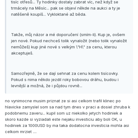
tisíc otřesů... Ty hodinky dostaly zabrat víc, než když se
trmácely na Měsíc... pak se objeví někde na aukci a ty je
natěšeně koupíš... Vykloktané až běda.
Takže, můj názor a mé doporučení (smím-li). Kup je, ovšem
jen nové. Pokud nechceš tolik vynaložit (nebo tolik vynaložit
nemůžeš) kup jiné nové s velkým \"H\" za cenu, kterou
akceptuješ.
Samozřejmě, že se dají sehnat za cenu kolem tisícovky.
Pokud s nima někdo jezdil roky bobovou dráhu, budou i
levnější a možná, že i půjdou rovně...
no vynimocne musim priznat ze si asi celkom trafil klinec po
hlavicke zamyslel som sa nad tym dnes v praci a dosiel zhruba k
podobnemu zaveru... kupil som uz niekolko jetych hodiniek a
skoro kazde si vyziadali este nejaku investiciu aby boli OK, u
hodiniek za 1000USD by ma taka dodatocna investicia mohla asi
celkom mrziet ....