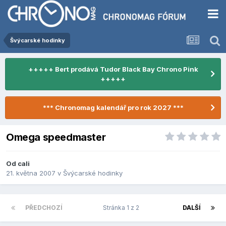
Švýcarské hodinky
+++++ Bert prodává Tudor Black Bay Chrono Pink
+++++
*** Chronomag kalendář pro rok 2027 ***
Omega speedmaster
Od
cali
21. května 2007
v
Švýcarské hodinky
PŘEDCHOZÍ
Stránka 1 z 2
DALŠÍ