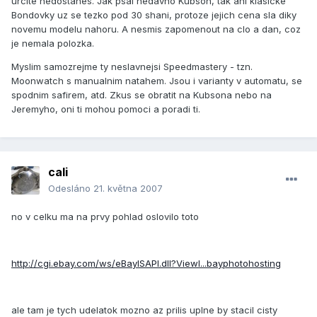
urcite nedostanes. Jak psal nedavno Kubson, tak ani klasicke
Bondovky uz se tezko pod 30 shani, protoze jejich cena sla diky
novemu modelu nahoru. A nesmis zapomenout na clo a dan, coz
je nemala polozka.
Myslim samozrejme ty neslavnejsi Speedmastery - tzn.
Moonwatch s manualnim natahem. Jsou i varianty v automatu, se
spodnim safirem, atd. Zkus se obratit na Kubsona nebo na
Jeremyho, oni ti mohou pomoci a poradi ti.
cali
Odesláno
21. května 2007
no v celku ma na prvy pohlad oslovilo toto
http://cgi.ebay.com/ws/eBayISAPI.dll?ViewI...bayphotohosting
ale tam je tych udelatok mozno az prilis uplne by stacil cisty