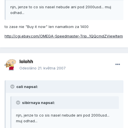
njn, jenze to co sis nasel nebude ani pod 2000usd... muj
odhad...
to zase nie "Buy it now" len namatkom za 1400
http://cgi.ebay.com/OMEGA-Speedmaster-Trip...1QQcmdZViewItem
lolohh
Odesláno
21. května 2007
cali napsal:
sibirnaya napsal:
njn, jenze to co sis nasel nebude ani pod 2000usd...
muj odhad...