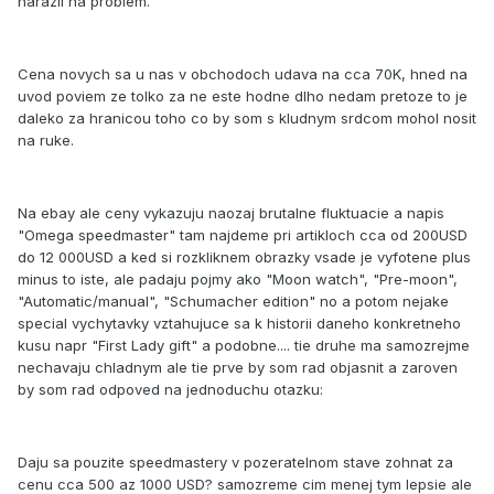
narazil na problem.
Cena novych sa u nas v obchodoch udava na cca 70K, hned na
uvod poviem ze tolko za ne este hodne dlho nedam pretoze to je
daleko za hranicou toho co by som s kludnym srdcom mohol nosit
na ruke.
Na ebay ale ceny vykazuju naozaj brutalne fluktuacie a napis
"Omega speedmaster" tam najdeme pri artikloch cca od 200USD
do 12 000USD a ked si rozkliknem obrazky vsade je vyfotene plus
minus to iste, ale padaju pojmy ako "Moon watch", "Pre-moon",
"Automatic/manual", "Schumacher edition" no a potom nejake
special vychytavky vztahujuce sa k historii daneho konkretneho
kusu napr "First Lady gift" a podobne.... tie druhe ma samozrejme
nechavaju chladnym ale tie prve by som rad objasnit a zaroven
by som rad odpoved na jednoduchu otazku:
Daju sa pouzite speedmastery v pozeratelnom stave zohnat za
cenu cca 500 az 1000 USD? samozreme cim menej tym lepsie ale