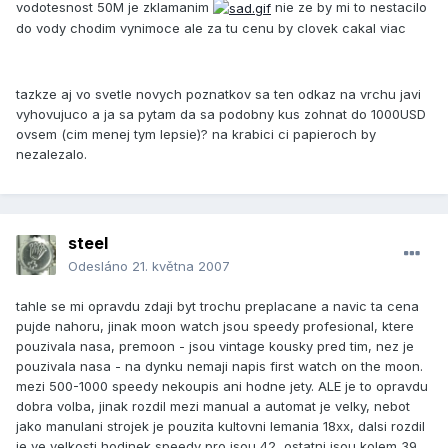
vodotesnost 50M je zklamanim
nie ze by mi to nestacilo
do vody chodim vynimoce ale za tu cenu by clovek cakal viac
tazkze aj vo svetle novych poznatkov sa ten odkaz na vrchu javi
vyhovujuco a ja sa pytam da sa podobny kus zohnat do 1000USD
ovsem (cim menej tym lepsie)? na krabici ci papieroch by
nezalezalo.
steel
Odesláno
21. května 2007
tahle se mi opravdu zdaji byt trochu preplacane a navic ta cena
pujde nahoru, jinak moon watch jsou speedy profesional, ktere
pouzivala nasa, premoon - jsou vintage kousky pred tim, nez je
pouzivala nasa - na dynku nemaji napis first watch on the moon.
mezi 500-1000 speedy nekoupis ani hodne jety. ALE je to opravdu
dobra volba, jinak rozdil mezi manual a automat je velky, nebot
jako manulani strojek je pouzita kultovni lemania 18xx, dalsi rozdil
je ve velkosti hodinek speedy pro jsou 42, ostatni jsou kolem 39,