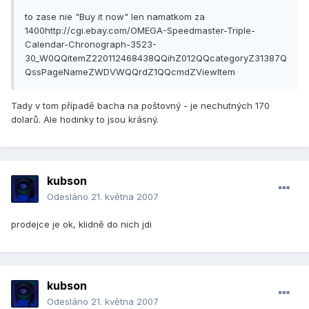
to zase nie "Buy it now" len namatkom za
1400http://cgi.ebay.com/OMEGA-Speedmaster-Triple-
Calendar-Chronograph-3523-
30_W0QQitemZ220112468438QQihZ012QQcategoryZ31387Q
QssPageNameZWDVWQQrdZ1QQcmdZViewItem
Tady v tom případě bacha na poštovný - je nechutných 170
dolarů. Ale hodinky to jsou krásný.
kubson
Odesláno
21. května 2007
prodejce je ok, klidně do nich jdi
kubson
Odesláno
21. května 2007