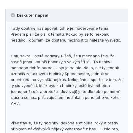
Diskutér napsal:
Tady opatrně našlapovat, tohle je moderované téma.
Předem píši, že píši k tématu. Pokud by se to někomu
nezdálo, doufám, že dostanu možnost to náležitě vysvětlit.
Cali, sakra... ojeté hodinky. Píšeš, že ti mechano řekl, že
stejně jenou koupíš hodinky s velkým \"H\"... To ti taky
mechano dobře poradil. Jojo je na nic. No jo, ale ty jednak
označíš za takovéto hodinky Speedmaster, jednak se
orientuješ na vykloktanej kus. Nelogičnost spatřuji v tom, že
ty sis vypočetl, kolik bys za hodinky ještě byl ochoten
(schopen?) dát a protože (dovozuji) je to dle tebe poměrně
slušná suma... přiřazuješ těm hodinkám punc toho velkého
\"H\".
Představ si, že ty hodinky dokonale otloukal roky o brady
připitých návštěvníků nějaký vyhazovač z baru... Tisíc ran,