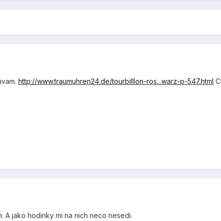
ouvam.
http://www.traumuhren24.de/tourbilllon-ros...warz-p-547.html
Co
n. A jako hodinky mi na nich neco nesedi.