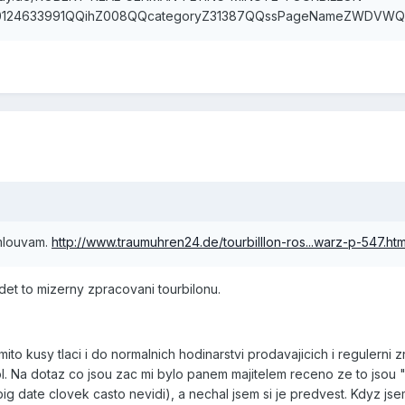
124633991QQihZ008QQcategoryZ31387QQssPageNameZWDVWQ
omlouvam.
http://www.traumuhren24.de/tourbilllon-ros...warz-p-547.htm
idet to mizerny zpracovani tourbilonu.
mito kusy tlaci i do normalnich hodinarstvi prodavajicich i regulerni
l. Na dotaz co jsou zac mi bylo panem majitelem receno ze to jsou "
g date clovek casto nevidi), a nechal jsem si je predvest. Kdyz jse