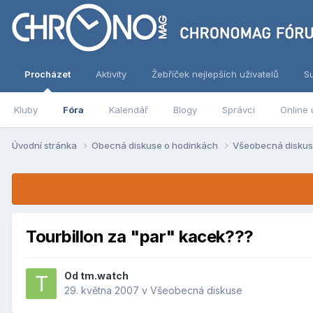
Procházet
Aktivity
Žebříček nejlepších uživatelů
S
Kluby
Fóra
Kalendář
Blogy
Správci
Online 
Úvodní stránka
Obecná diskuse o hodinkách
Všeobecná disku
Tourbillon za "par" kacek???
Od
tm.watch
29. května 2007
v
Všeobecná diskuse