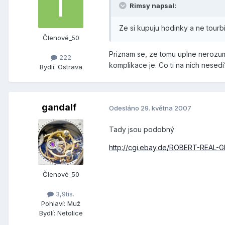
Rimsy napsal:
Ze si kupuju hodinky a ne tourbi
Členové_50
Priznam se, ze tomu uplne nerozumi
222
komplikace je. Co ti na nich nesedi
Bydlí:
Ostrava
gandalf
Odesláno
29. května 2007
Tady jsou podobný
http://cgi.ebay.de/ROBERT-REAL-
Členové_50
3,9tis.
Pohlaví:
Muž
Bydlí:
Netolice