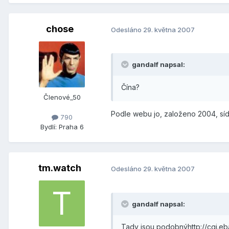
chose
Odesláno
29. května 2007
gandalf napsal:
Čína?
Členové_50
Podle webu jo, založeno 2004, síd
790
Bydlí:
Praha 6
tm.watch
Odesláno
29. května 2007
gandalf napsal:
Tady jsou podobnýhttp://cgi