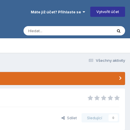
Vytvořit účet
Máte již účet? Přihlaste se
Všechny aktivity
Sdílet
Sledující
0