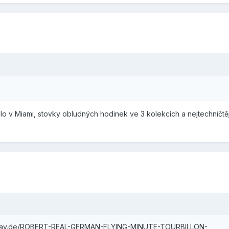
lo v Miami, stovky obludných hodinek ve 3 kolekcích a nejtechničtě
.ebay.de/ROBERT-REAL-GERMAN-FLYING-MINUTE-TOURBILLON-