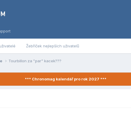
upport
uživatelé
Žebříček nejlepších uživatelů
se
Tourbillon za "par" kacek???
*** Chronomag kalendář pro rok 2027 ***