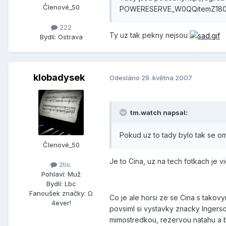
Členové_50
POWERESERVE_W0QQitemZ180
222
Ty uz tak pekny nejsou
Bydlí:
Ostrava
klobadysek
Odesláno
29. května 2007
tm.watch napsal:
Pokud uz to tady bylo tak se 
Členové_50
Je to Cina, uz na tech fotkach je v
2tis.
Pohlaví:
Muž
Bydlí:
Lbc
Fanoušek značky:
Ω
Co je ale horsi ze se Cina s takovy
4ever!
povsiml si vystavky znacky Ingerso
mimostredkou, rezervou natahu a bi