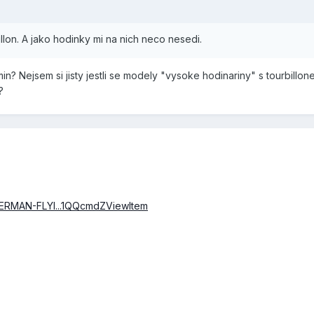
llon. A jako hodinky mi na nich neco nesedi.
n? Nejsem si jisty jestli se modely "vysoke hodinariny" s tourbillo
?
GERMAN-FLYI...1QQcmdZViewItem