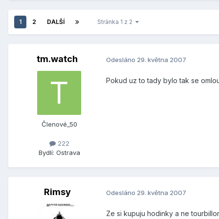
1
2
DALŠÍ
Stránka 1 z 2
tm.watch
Odesláno
29. května 2007
Pokud uz to tady bylo tak se oml
Členové_50
222
Bydlí:
Ostrava
Rimsy
Odesláno
29. května 2007
Ze si kupuju hodinky a ne tourbillo