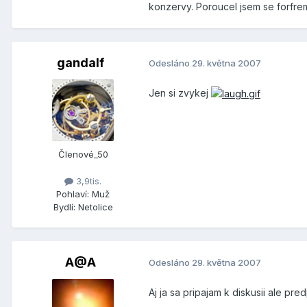
konzervy. Poroucel jsem se forfrem
gandalf
Odesláno
29. května 2007
Jen si zvykej
Členové_50
3,9tis.
Pohlaví:
Muž
Bydlí:
Netolice
A@A
Odesláno
29. května 2007
Aj ja sa pripajam k diskusii ale p