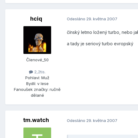
hciq
Odesláno
29. května 2007
čínský letmo ložený turbo, nebo ja
a tady je seriový turbo evropský
Členové_50
2,2tis.
Pohlaví:
Muž
Bydlí:
v lese
Fanoušek značky:
ručně
dělané
tm.watch
Odesláno
29. května 2007