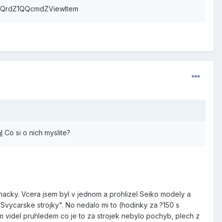
QrdZ1QQcmdZViewItem
l
Co si o nich myslite?
 znacky. Vcera jsem byl v jednom a prohlizel Seiko modely a
Svycarske strojky". No nedalo mi to (hodinky za ?150 s
m videl pruhledem co je to za strojek nebylo pochyb, plech z