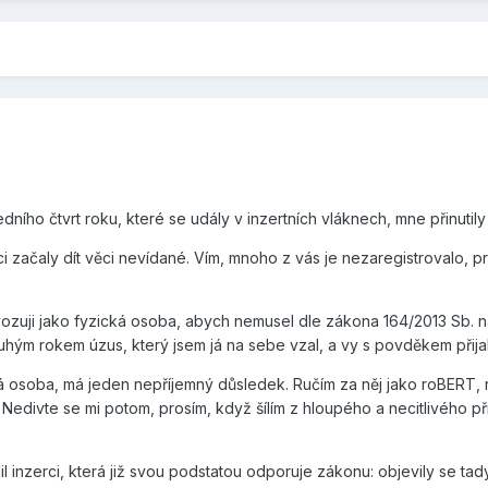
dního čtvrt roku, které se udály v inzertních vláknech, mne přinutil
ci začaly dít věci nevídané. Vím, mnoho z vás je nezaregistrovalo, p
ovozuji jako fyzická osoba, abych nemusel dle zákona 164/2013 Sb. na
uhým rokem úzus, který jsem já na sebe vzal, a vy s povděkem přijali
ká osoba, má jeden nepříjemný důsledek. Ručím za něj jako roBERT, 
Nedivte se mi potom, prosím, když šílím z hloupého a necitlivého pří
l inzerci, která již svou podstatou odporuje zákonu: objevily se tad