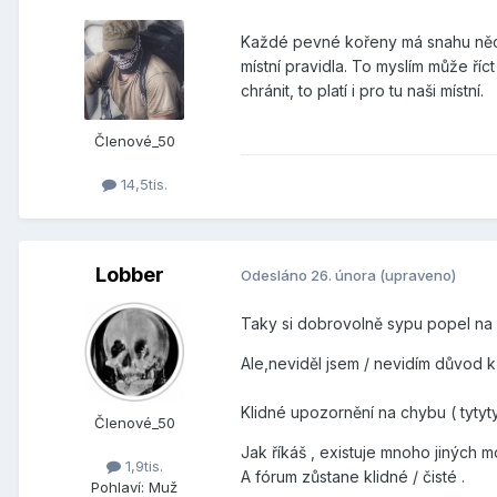
Každé pevné kořeny má snahu něco
místní pravidla. To myslím může říct
chránit, to platí i pro tu naši místní.
Členové_50
14,5tis.
Lobber
Odesláno
26. února
(upraveno)
Taky si dobrovolně sypu popel na 
Ale,neviděl jsem / nevidím důvod k
Klidné upozornění na chybu ( tyty
Členové_50
Jak říkáš , existuje mnoho jiných 
1,9tis.
A fórum zůstane klidné / čisté .
Pohlaví:
Muž