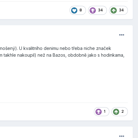
8
34
34
 nošený). U kvalitního denimu nebo třeba niche značek
jsem takhle nakoupil) než na Bazos, obdobně jako s hodinkama,
1
2