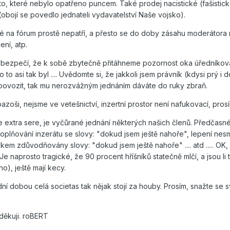
ato, které nebylo opatřeno puncem. Také prodej nacistické (fašistick
(obojí se povedlo jednateli vydavatelství Naše vojsko).
ré na fórum prostě nepatří, a přesto se do doby zásahu moderátora na
ní, atp.
ebezpečí, že k sobě zbytečně přitáhneme pozornost oka úředníkova. 
o to asi tak byl .... Uvědomte si, že jakkoli jsem právník (kdysi pr
povozit, tak mu nerozvážným jednáním dáváte do ruky zbraň.
azoši, nejsme ve vetešnictví, inzertní prostor není nafukovací, pros
le extra sere, je vyčůrané jednání některých našich členů. Předčasn
oplňování inzerátu se slovy: "dokud jsem ještě nahoře", lepení nes
em zdůvodňovány slovy: "dokud jsem ještě nahoře" .... atd ..... OK,
Je naprosto tragické, že 90 procent hříšníků statečně mlčí, a jsou l
), ještě mají kecy.
lední dobou celá societas tak nějak stojí za houby. Prosím, snažte 
 děkuji. roBERT