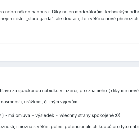
 nebo někdo nabourat. Díky nejen moderátorům, technickým odborní
 nejen místní ,,stará garda", ale doufám, že i většina nově příchozích
hlavu za spackanou nabídku v inzerci, pro známého ( díky mé nevěd
 nasranosti, urážkám, či jiným výjevům .
ty ) - má omluva ~ výsledek ~ všechny strany spokojené :0)
možností, i možná s větším polem potencionálních kupců pro tyto nab