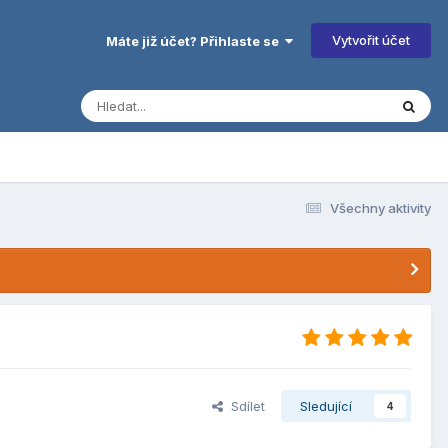
Vytvořit účet
Máte již účet? Přihlaste se
Všechny aktivity
Sdílet
Sledující
4