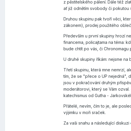
z pěstitelského pálení. Dále též zl
ať již odnětím svobody či pokutou 
Druhou skupinu pak tvoří věci, kte
zákonem), prodej použitého obleče
Především u první skupiny hrozí n
financema, policajtama na téma: kd
bude chtít po vás, či Chronomagu 
U druhé skupiny říkám: nejsme na b
Třetí skupinu, která mne nemrzí, a
tím, že se "přece o UP nejedná", d
jsou v pokračování druhým příspěvk
moderátorovi, který se Vám ozval. 
katechismus od Gutha - Jarkovského
Přátelé, nevím, čím to je, ale pos
výjimku v moři sraček.
Za vaši snahu a následující diskuzi