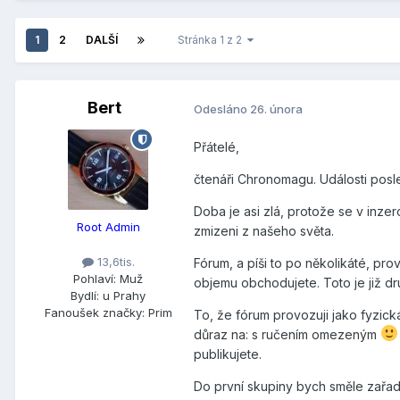
1
2
DALŠÍ
Stránka 1 z 2
Bert
Odesláno
26. února
Přátelé,
čtenáři Chronomagu. Události posle
Doba je asi zlá, protože se v inzer
Root Admin
zmizeni z našeho světa.
13,6tis.
Fórum, a píši to po několikáté, pr
Pohlaví:
Muž
objemu obchodujete. Toto je již dr
Bydlí:
u Prahy
Fanoušek značky:
Prim
To, že fórum provozuji jako fyzic
důraz na: s ručením omezeným
publikujete.
Do první skupiny bych směle zařadi