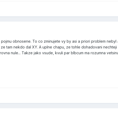
pojmu obnosene. To co zminujete vy by asi a priori problem nebyl 
e tam nekdo dal XY. A uplne chapu, ze tohle dohadovani nechteji klu
 rovna nule... Takze jako vsude, kvuli par blbcum ma rozumna vetsina