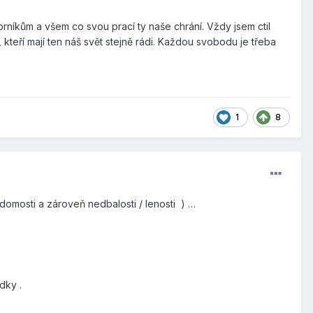
kům a všem co svou prací ty naše chrání. Vždy jsem ctil
, kteří mají ten náš svět stejně rádi. Každou svobodu je třeba
1
8
omosti a zároveň nedbalosti / lenosti ) …
ídky .