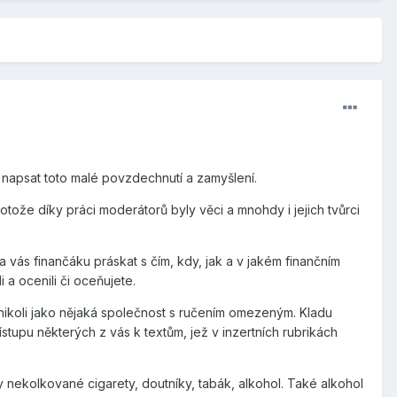
y napsat toto malé povzdechnutí a zamyšlení.
rotože díky práci moderátorů byly věci a mnohdy i jejich tvůrci
 vás finančáku práskat s čím, kdy, jak a v jakém finančním
 a ocenili či oceňujete.
nikoli jako nějaká společnost s ručením omezeným. Kladu
stupu některých z vás k textům, jež v inzertních rubrikách
y nekolkované cigarety, doutníky, tabák, alkohol. Také alkohol