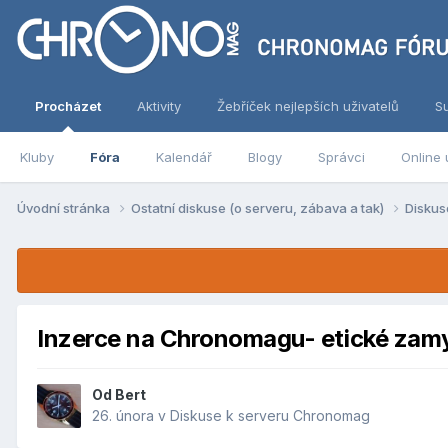
Procházet
Aktivity
Žebříček nejlepších uživatelů
S
Kluby
Fóra
Kalendář
Blogy
Správci
Online 
Úvodní stránka
Ostatní diskuse (o serveru, zábava a tak)
Diskus
Inzerce na Chronomagu- etické zamy
Od
Bert
26. února
v
Diskuse k serveru Chronomag