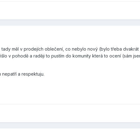
 tady měl v prodejích oblečení, co nebylo nový (bylo třeba dvakrát
řišlo v pohodě a raději to pustím do komunity která to ocení (sám 
nepatří a respektuju.