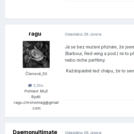
ragu
Odesláno
26. února
Já se bez mučení přiznám, že jsem
(Barbour, Red wing a pod.) mi to p
nebo niche parfémy.
Každopádně teď chápu, že to sem 
Členové_50
3,5tis.
Pohlaví:
Muž
Bydlí:
ragu.chronomag@gmail
.com
Daemonultimate
Odesláno
26. února