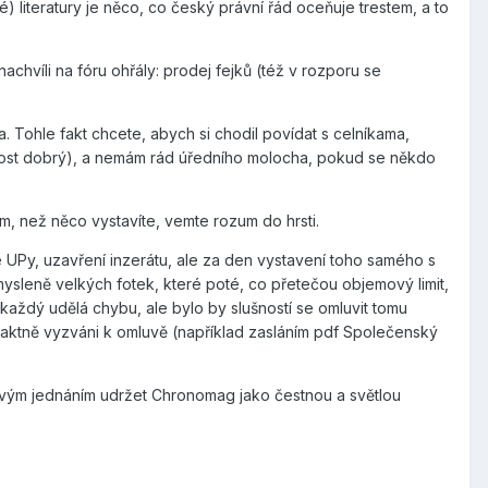
é) literatury je něco, co český právní řád oceňuje trestem, a to
chvíli na fóru ohřály: prodej fejků (též v rozporu se
Tohle fakt chcete, abych si chodil povídat s celníkama,
ý i dost dobrý), a nemám rád úředního molocha, pokud se někdo
ím, než něco vystavíte, vemte rozum do hrsti.
é UPy, uzavření inzerátu, ale za den vystavení toho samého s
mysleně velkých fotek, které poté, co přetečou objemový limit,
 každý udělá chybu, ale bylo by slušností se omluvit tomu
i taktně vyzváni k omluvě (například zasláním pdf Společenský
se svým jednáním udržet Chronomag jako čestnou a světlou