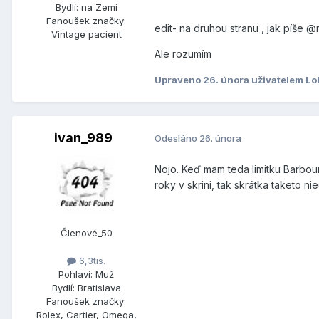
Bydlí:
na Zemi
Fanoušek značky:
edit- na druhou stranu , jak píše
Vintage pacient
Ale rozumím
Upraveno
26. února
uživatelem Lo
ivan_989
Odesláno
26. února
Nojo. Keď mam teda limitku Barbour 
roky v skrini, tak skrátka taketo n
Členové_50
6,3tis.
Pohlaví:
Muž
Bydlí:
Bratislava
Fanoušek značky:
Rolex, Cartier, Omega,