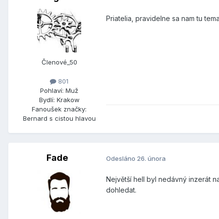
Priatelia, pravidelne sa nam tu tema
Členové_50
801
Pohlaví:
Muž
Bydlí:
Krakow
Fanoušek značky:
Bernard s cistou hlavou
Fade
Odesláno
26. února
Největší hell byl nedávný inzerát n
dohledat.