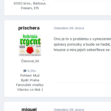
SOSO bros., Barbour,
Fiskars, E15
prischera
Odesláno
26. února
Ono je to o problemu s vymezenim 
spinavy ponozky a bude se hadat, z
hnusne a mira jejich seberflexe se
Členové_50
9,5tis.
Pohlaví:
Muž
Bydlí:
Praha
Fanoušek značky:
Všecko co tiká :)
miguel
Odesláno
26. února