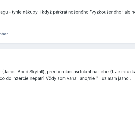
 @ragu - tyhle nákupy, i když párkrát nošeného “vyzkoušeného” ale
bber
(James Bond Skyfall), pred x rokmi asi trikrát na sebe (1. Je mi úzka
ieco do inzercie nepatrí. Vždy som vahal, ano/nie ? , uz mam jasno .