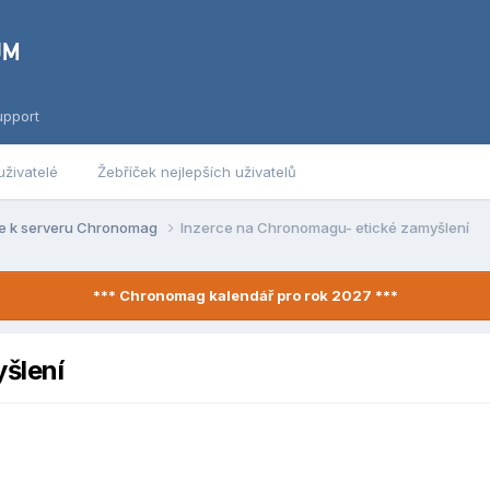
upport
uživatelé
Žebříček nejlepších uživatelů
e k serveru Chronomag
Inzerce na Chronomagu- etické zamyšlení
*** Chronomag kalendář pro rok 2027 ***
šlení