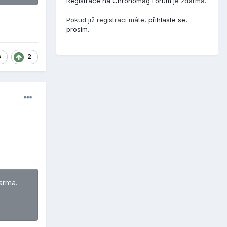
Registrace na Chronomag Fórum
je zdarma.
Pokud již registraci máte,
přihlaste se,
prosím
.
6
2
arma.