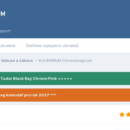
upport
uživatelé
Žebříček nejlepších uživatelů
í diskuse a zábava
KULINÁRIUM Chronomagicum
 Tudor Black Bay Chrono Pink +++++
ag kalendář pro rok 2027 ***