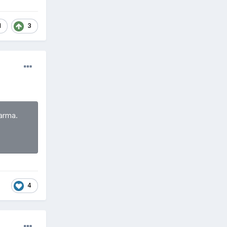
1
3
arma.
4