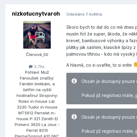
nizkotucnytvaroh
Odesláno
7. května
Skoro bych to dal do co mě dnes po
musím říct že super, škoda, že něk
krevet, bambusové výhonky a fazol
plátky jak sashimi, klasické špízy
palmovou třtinou - kdo má vysoký 
Členové_50
A hlavně, co si uvaříte, to si sníte
2,7tis.
Pohlaví:
Muž
Fanoušek značky:
Obsah je dostupný pouze 
Fandím limitkám, a
šetřím na vyšší
Pokud již registraci máte,
hodinařinu! Strojovny:
Rolex in-house cal.
3230 Tudor in-house
MT5612 Perrelet in-
Obsah je dostupný pouze 
house P-321 Zenith El
Primero 3620 La Joux -
Perret 8210
Pokud již registraci máte,
Eterna/Soprod A10 IWC