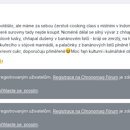
těšilo, ale máme za sebou čerstvě cooking class s místními v Indoné
teré suroviny tady nejde koupit. Nicméně dělal se silný vývar z chňa
ové lusky, chňapal dušený v banánovém listů - krájí se zmrzlý, na 
 z kuřecího v sójové marinádě, a palačinky z banánových listů plněn
krevní cukr, doporučuju přiměřeně
Moc fajn kulturní i kulinářské 
!
registrovaným uživatelům.
Registrace na Chronomag Fórum
je zd
přihlaste se, prosím
.
registrovaným uživatelům.
Registrace na Chronomag Fórum
je zd
přihlaste se, prosím
.