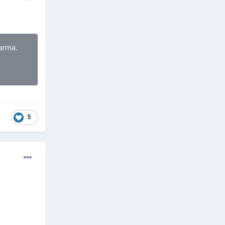
arma.
5