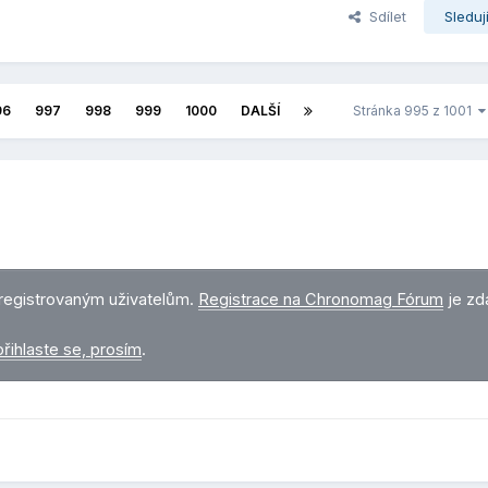
Sdílet
Sleduj
96
997
998
999
1000
DALŠÍ
Stránka 995 z 1001
registrovaným uživatelům.
Registrace na Chronomag Fórum
je zd
přihlaste se, prosím
.