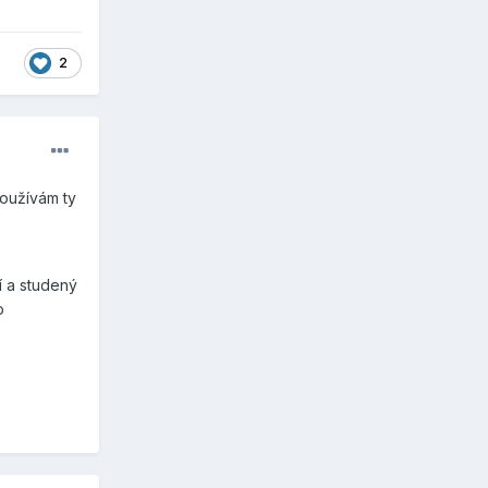
2
oužívám ty
í a studený
o