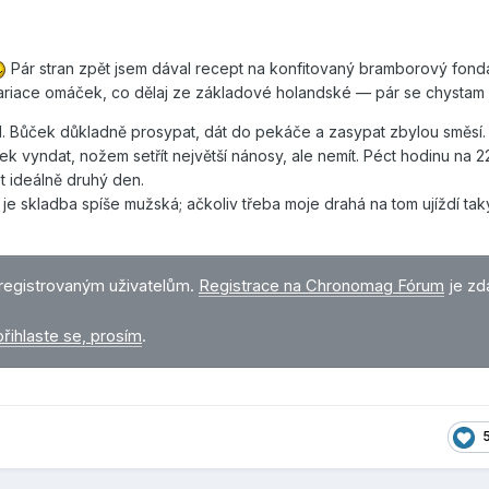
Pár stran zpět jsem dával recept na konfitovaný bramborový fond
riace omáček, co dělaj ze základové holandské — pár se chystam 
1. Bůček důkladně prosypat, dát do pekáče a zasypat zbylou směsí
ek vyndat, nožem setřít největší nánosy, ale nemít. Péct hodinu na 2
et ideálně druhý den.
je skladba spíše mužská; ačkoliv třeba moje drahá na tom ujíždí ta
registrovaným uživatelům.
Registrace na Chronomag Fórum
je zd
přihlaste se, prosím
.