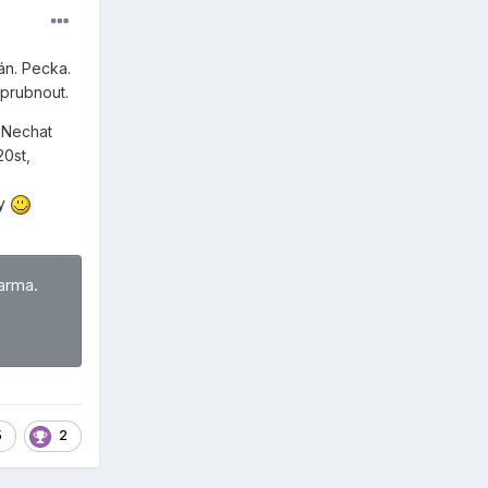
án. Pecka.
prubnout.
. Nechat
20st,
ky
arma.
5
2