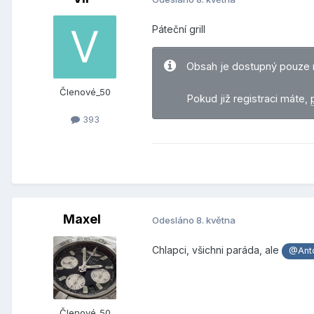
Páteční grill
Obsah je dostupný pouze 
Členové_50
Pokud již registraci máte,
393
Maxel
Odesláno
8. května
Chlapci, všichni paráda, ale
@Ant
Členové_50