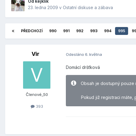
Od
kejklik
23. ledna 2009
v
Ostatní diskuse a zábava
PŘEDCHOZÍ
990
991
992
993
994
995
9
Vir
Odesláno
6. května
Domácí dršťková
Obsah je dostupný pouze 
Členové_50
Pokud již registraci máte,
393