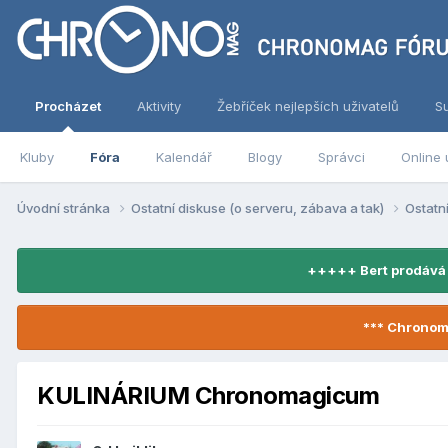
Procházet
Aktivity
Žebříček nejlepších uživatelů
S
Kluby
Fóra
Kalendář
Blogy
Správci
Online 
Úvodní stránka
Ostatní diskuse (o serveru, zábava a tak)
Ostatn
+++++ Bert prodává
*** Chronom
KULINÁRIUM Chronomagicum