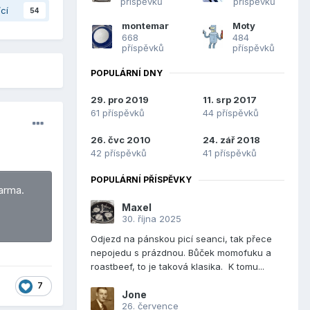
příspěvků
příspěvků
ící
54
montemar
Moty
668
484
příspěvků
příspěvků
POPULÁRNÍ DNY
29. pro 2019
11. srp 2017
61 příspěvků
44 příspěvků
26. čvc 2010
24. zář 2018
42 příspěvků
41 příspěvků
POPULÁRNÍ PŘÍSPĚVKY
arma.
Maxel
30. října 2025
Odjezd na pánskou picí seanci, tak přece
nepojedu s prázdnou. Bůček momofuku a
roastbeef, to je taková klasika. K tomu...
7
Jone
26. července