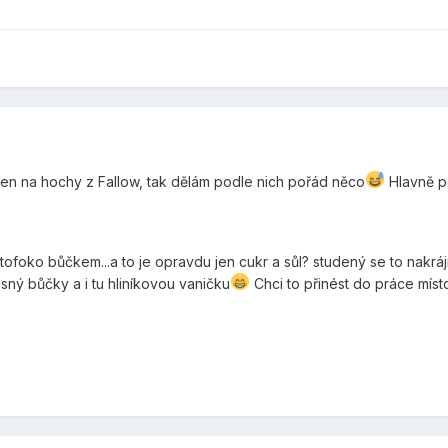
jen na hochy z Fallow, tak dělám podle nich pořád něco
Hlavně p
tofoko bůčkem...a to je opravdu jen cukr a sůl? studený se to nakráj
ásný bůčky a i tu hliníkovou vaničku
Chci to přinést do práce míst