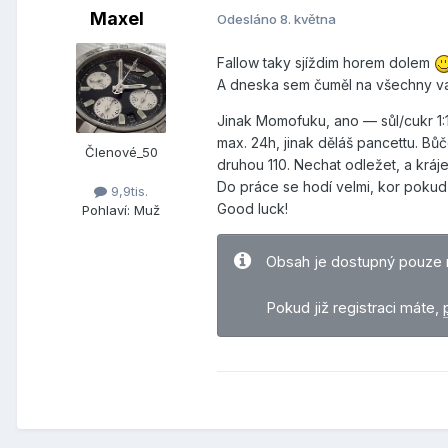
Maxel
Odesláno
8. května
Fallow taky sjíždim horem dolem
A dneska sem čuměl na všechny va
Jinak Momofuku, ano — sůl/cukr 1:
max. 24h, jinak děláš pancettu. Bůč
Členové_50
druhou 110. Nechat odležet, a kráj
Do práce se hodí velmi, kor pokud 
9,9tis.
Good luck!
Pohlaví:
Muž
Obsah je dostupný pouze 
Pokud již registraci máte,