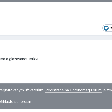
ma a glazavanou mrkví.
registrovaným uživatelům.
Registrace na Chronomag Fórum
je zd
přihlaste se, prosím
.