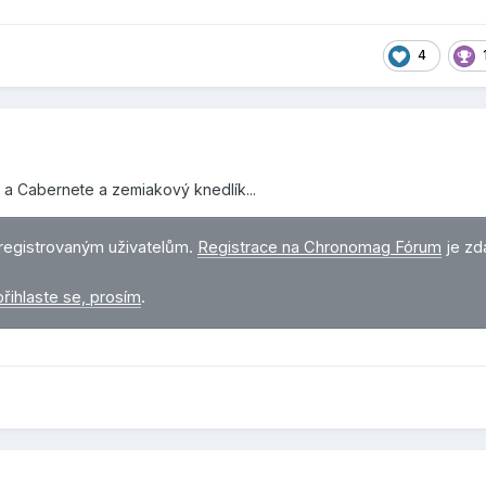
4
 a Cabernete a zemiakový knedlík...
registrovaným uživatelům.
Registrace na Chronomag Fórum
je zd
přihlaste se, prosím
.