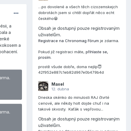
…po dovolené a všech těch cizozemskejch
dobrotách jsem si chtěl dopřát něco echt
českého😁
sii, a
Obsah je dostupný pouze registrovaným
pala a
uživatelům.
tenké
Registrace na Chronomag Fórum
je zdarma.
é kokosem a
obohacení.
Pokud již registraci máte,
přihlaste se,
prosím
.
prostě všude dobře, doma nejlíp😇
42f952e887c1eb82d967e0b479b4d
arma.
Maxel
12. dubna
Dneska okénko do minulosti RAJ čtvrté
cenové, ale někdy holt dojde chuť i na
takové skvosty. Kaťák s vepřovou...
arma.
Obsah je dostupný pouze registrovaným
uživatelům.