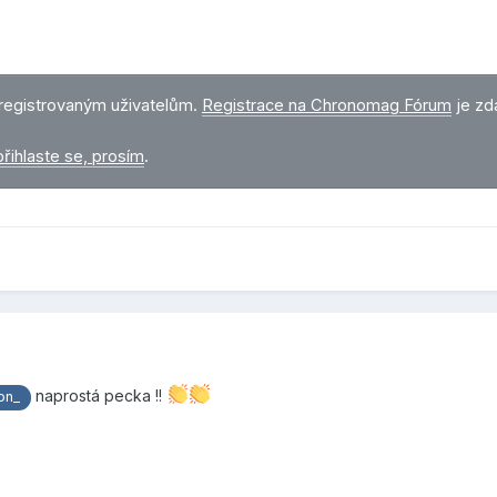
registrovaným uživatelům.
Registrace na Chronomag Fórum
je zd
přihlaste se, prosím
.
naprostá pecka !!
on_