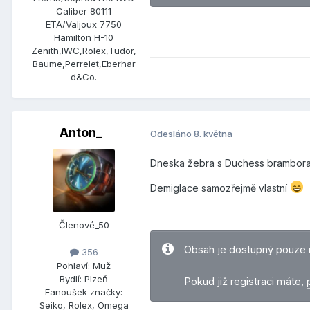
Caliber 80111
ETA/Valjoux 7750
Hamilton H-10
Zenith,IWC,Rolex,Tudor,
Baume,Perrelet,Eberhar
d&Co.
Anton_
Odesláno
8. května
Dneska žebra s Duchess brambora
Demiglace samozřejmě vlastní
Členové_50
Obsah je dostupný pouze 
356
Pohlaví:
Muž
Bydlí:
Plzeň
Pokud již registraci máte,
Fanoušek značky:
Seiko, Rolex, Omega