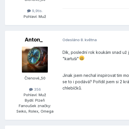
9,9tis.
Pohlaví:
Muž
Anton_
Odesláno
8. května
Dík, poslední rok koukám snad už 
"kartuši"
Jinak jsem nechal inspirovat tim mo
Členové_50
se to i podává? Pořídil jsem si 2 kr
chlebíčků.
356
Pohlaví:
Muž
Bydlí:
Plzeň
Fanoušek značky:
Seiko, Rolex, Omega