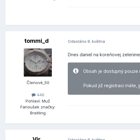
tommi_d
Odesláno
8. května
Dnes daniel na koreňovej zelenine
Obsah je dostupný pouze 
Členové_50
Pokud již registraci máte,
446
Pohlaví:
Muž
Fanoušek značky:
Breitling
Vir
Odesláno
8. května