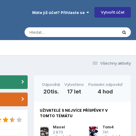
Vytvořit účet
Máte již účet? Přihlaste se
Všechny aktivity
Odpovědi
Vytvořeno
Poslední odpověď
20tis.
17 let
4 hod
UŽIVATELÉ S NEJVÍCE PŘÍSPĚVKY V
TOMTO TÉMÁTU
Maxel
Tom4
2 870
741